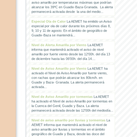
aviso amarillo por temperaturas máximas que podrían
alcanzar los 39ºC en Guadix-Baza-Granada. La alerta
permanecerá activada desde la una del medio...
Especial Ola de Calor
La AEMET ha emitido un Aviso
especial por ola de calor durante los próximos días 8,
9, 10 y 11 de agosto. En el ámbito de geográfico de
Guadix-Baza se mantendrá...
Nivel de Alerta Amarilla por Viento
La AEMET
informa que mantendrá activado el aviso de nivel
amarillo por fuerte viento desde las 12'00h. del día 13
de diciembre hasta las 06'00h. del día 14....
Nivel de Aviso Amarillo por Viento
La AEMET ha
activado el Nivel de Aviso Amarillo por fuerte viento,
con rachas que podrán alcanzar los 80km/h. en
Guadix y Baza- Granada. La alerta permanecerá
activada...
Nivel de Aviso Amarillo por tormentas
La AEMET
ha activado el Nivel de aviso Amarillo por tormentas en
la Cuenca del Genil, Guadix y Baza. La alerta
permanecerá activada desde las 12'00h del mediodía...
Nivel de aviso amarillo por lluvias y tormentas
La
AEMET informa que mantendrá activado el nivel de
aviso amarillo por lluvias y tormentas en el ámbito
geográfico de Guadix y Baza, desde las doce del