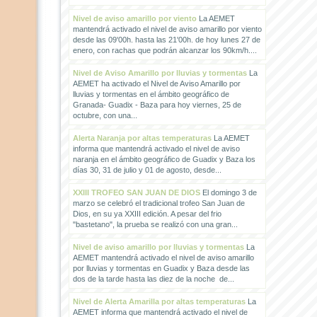
Nivel de aviso amarillo por viento
La AEMET
mantendrá activado el nivel de aviso amarillo por viento
desde las 09'00h. hasta las 21'00h. de hoy lunes 27 de
enero, con rachas que podrán alcanzar los 90km/h....
Nivel de Aviso Amarillo por lluvias y tormentas
La
AEMET ha activado el Nivel de Aviso Amarillo por
lluvias y tormentas en el ámbito geográfico de
Granada- Guadix - Baza para hoy viernes, 25 de
octubre, con una...
Alerta Naranja por altas temperaturas
La AEMET
informa que mantendrá activado el nivel de aviso
naranja en el ámbito geográfico de Guadix y Baza los
días 30, 31 de julio y 01 de agosto, desde...
XXIII TROFEO SAN JUAN DE DIOS
El domingo 3 de
marzo se celebró el tradicional trofeo San Juan de
Dios, en su ya XXIII edición. A pesar del frio
"bastetano", la prueba se realizó con una gran...
Nivel de aviso amarillo por lluvias y tormentas
La
AEMET mantendrá activado el nivel de aviso amarillo
por lluvias y tormentas en Guadix y Baza desde las
dos de la tarde hasta las diez de la noche de...
Nivel de Alerta Amarilla por altas temperaturas
La
AEMET informa que mantendrá activado el nivel de