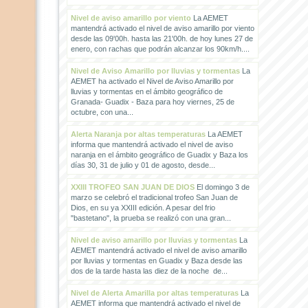
Nivel de aviso amarillo por viento
La AEMET
mantendrá activado el nivel de aviso amarillo por viento
desde las 09'00h. hasta las 21'00h. de hoy lunes 27 de
enero, con rachas que podrán alcanzar los 90km/h....
Nivel de Aviso Amarillo por lluvias y tormentas
La
AEMET ha activado el Nivel de Aviso Amarillo por
lluvias y tormentas en el ámbito geográfico de
Granada- Guadix - Baza para hoy viernes, 25 de
octubre, con una...
Alerta Naranja por altas temperaturas
La AEMET
informa que mantendrá activado el nivel de aviso
naranja en el ámbito geográfico de Guadix y Baza los
días 30, 31 de julio y 01 de agosto, desde...
XXIII TROFEO SAN JUAN DE DIOS
El domingo 3 de
marzo se celebró el tradicional trofeo San Juan de
Dios, en su ya XXIII edición. A pesar del frio
"bastetano", la prueba se realizó con una gran...
Nivel de aviso amarillo por lluvias y tormentas
La
AEMET mantendrá activado el nivel de aviso amarillo
por lluvias y tormentas en Guadix y Baza desde las
dos de la tarde hasta las diez de la noche de...
Nivel de Alerta Amarilla por altas temperaturas
La
AEMET informa que mantendrá activado el nivel de