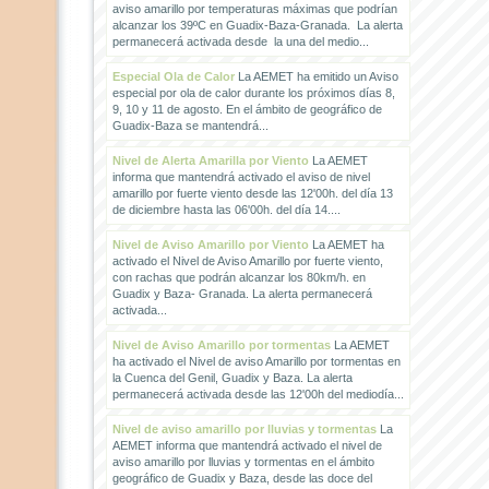
aviso amarillo por temperaturas máximas que podrían
alcanzar los 39ºC en Guadix-Baza-Granada. La alerta
permanecerá activada desde la una del medio...
Especial Ola de Calor
La AEMET ha emitido un Aviso
especial por ola de calor durante los próximos días 8,
9, 10 y 11 de agosto. En el ámbito de geográfico de
Guadix-Baza se mantendrá...
Nivel de Alerta Amarilla por Viento
La AEMET
informa que mantendrá activado el aviso de nivel
amarillo por fuerte viento desde las 12'00h. del día 13
de diciembre hasta las 06'00h. del día 14....
Nivel de Aviso Amarillo por Viento
La AEMET ha
activado el Nivel de Aviso Amarillo por fuerte viento,
con rachas que podrán alcanzar los 80km/h. en
Guadix y Baza- Granada. La alerta permanecerá
activada...
Nivel de Aviso Amarillo por tormentas
La AEMET
ha activado el Nivel de aviso Amarillo por tormentas en
la Cuenca del Genil, Guadix y Baza. La alerta
permanecerá activada desde las 12'00h del mediodía...
Nivel de aviso amarillo por lluvias y tormentas
La
AEMET informa que mantendrá activado el nivel de
aviso amarillo por lluvias y tormentas en el ámbito
geográfico de Guadix y Baza, desde las doce del