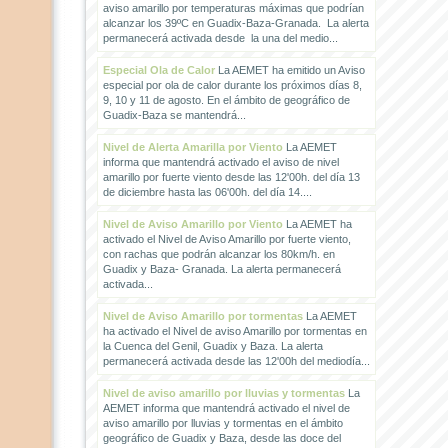
aviso amarillo por temperaturas máximas que podrían
alcanzar los 39ºC en Guadix-Baza-Granada. La alerta
permanecerá activada desde la una del medio...
Especial Ola de Calor
La AEMET ha emitido un Aviso
especial por ola de calor durante los próximos días 8,
9, 10 y 11 de agosto. En el ámbito de geográfico de
Guadix-Baza se mantendrá...
Nivel de Alerta Amarilla por Viento
La AEMET
informa que mantendrá activado el aviso de nivel
amarillo por fuerte viento desde las 12'00h. del día 13
de diciembre hasta las 06'00h. del día 14....
Nivel de Aviso Amarillo por Viento
La AEMET ha
activado el Nivel de Aviso Amarillo por fuerte viento,
con rachas que podrán alcanzar los 80km/h. en
Guadix y Baza- Granada. La alerta permanecerá
activada...
Nivel de Aviso Amarillo por tormentas
La AEMET
ha activado el Nivel de aviso Amarillo por tormentas en
la Cuenca del Genil, Guadix y Baza. La alerta
permanecerá activada desde las 12'00h del mediodía...
Nivel de aviso amarillo por lluvias y tormentas
La
AEMET informa que mantendrá activado el nivel de
aviso amarillo por lluvias y tormentas en el ámbito
geográfico de Guadix y Baza, desde las doce del