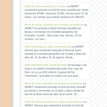
Nivel de aviso amarillo por viento
La AEMET
mantendrá activado el nivel de aviso amarillo por viento
desde las 09'00h. hasta las 21'00h. de hoy lunes 27 de
enero, con rachas que podrán alcanzar los 90km/h....
Nivel de Aviso Amarillo por lluvias y tormentas
La
AEMET ha activado el Nivel de Aviso Amarillo por
lluvias y tormentas en el ámbito geográfico de
Granada- Guadix - Baza para hoy viernes, 25 de
octubre, con una...
Alerta Naranja por altas temperaturas
La AEMET
informa que mantendrá activado el nivel de aviso
naranja en el ámbito geográfico de Guadix y Baza los
días 30, 31 de julio y 01 de agosto, desde...
XXIII TROFEO SAN JUAN DE DIOS
El domingo 3 de
marzo se celebró el tradicional trofeo San Juan de
Dios, en su ya XXIII edición. A pesar del frio
"bastetano", la prueba se realizó con una gran...
Nivel de aviso amarillo por lluvias y tormentas
La
AEMET mantendrá activado el nivel de aviso amarillo
por lluvias y tormentas en Guadix y Baza desde las
dos de la tarde hasta las diez de la noche de...
Nivel de Alerta Amarilla por altas temperaturas
La
AEMET informa que mantendrá activado el nivel de