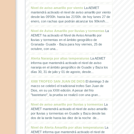
Nivel de aviso amarillo por viento
La AEMET
mantendrá activado el nivel de aviso amarillo por viento
desde las 09'00h. hasta las 21'00h. de hoy lunes 27 de
enero, con rachas que podrán alcanzar los 90km/h....
Nivel de Aviso Amarillo por lluvias y tormentas
La
AEMET ha activado el Nivel de Aviso Amarillo por
lluvias y tormentas en el ámbito geográfico de
Granada- Guadix - Baza para hoy viernes, 25 de
octubre, con una...
Alerta Naranja por altas temperaturas
La AEMET
informa que mantendrá activado el nivel de aviso
naranja en el ámbito geográfico de Guadix y Baza los
días 30, 31 de julio y 01 de agosto, desde...
XXIII TROFEO SAN JUAN DE DIOS
El domingo 3 de
marzo se celebró el tradicional trofeo San Juan de
Dios, en su ya XXIII edición. A pesar del frio
"bastetano", la prueba se realizó con una gran...
Nivel de aviso amarillo por lluvias y tormentas
La
AEMET mantendrá activado el nivel de aviso amarillo
por lluvias y tormentas en Guadix y Baza desde las
dos de la tarde hasta las diez de la noche de...
Nivel de Alerta Amarilla por altas temperaturas
La
AEMET informa que mantendrá activado el nivel de