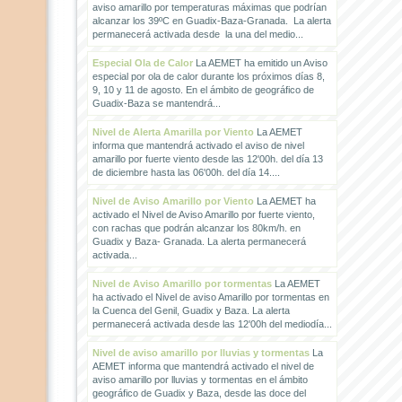
aviso amarillo por temperaturas máximas que podrían
alcanzar los 39ºC en Guadix-Baza-Granada. La alerta
permanecerá activada desde la una del medio...
Especial Ola de Calor
La AEMET ha emitido un Aviso
especial por ola de calor durante los próximos días 8,
9, 10 y 11 de agosto. En el ámbito de geográfico de
Guadix-Baza se mantendrá...
Nivel de Alerta Amarilla por Viento
La AEMET
informa que mantendrá activado el aviso de nivel
amarillo por fuerte viento desde las 12'00h. del día 13
de diciembre hasta las 06'00h. del día 14....
Nivel de Aviso Amarillo por Viento
La AEMET ha
activado el Nivel de Aviso Amarillo por fuerte viento,
con rachas que podrán alcanzar los 80km/h. en
Guadix y Baza- Granada. La alerta permanecerá
activada...
Nivel de Aviso Amarillo por tormentas
La AEMET
ha activado el Nivel de aviso Amarillo por tormentas en
la Cuenca del Genil, Guadix y Baza. La alerta
permanecerá activada desde las 12'00h del mediodía...
Nivel de aviso amarillo por lluvias y tormentas
La
AEMET informa que mantendrá activado el nivel de
aviso amarillo por lluvias y tormentas en el ámbito
geográfico de Guadix y Baza, desde las doce del