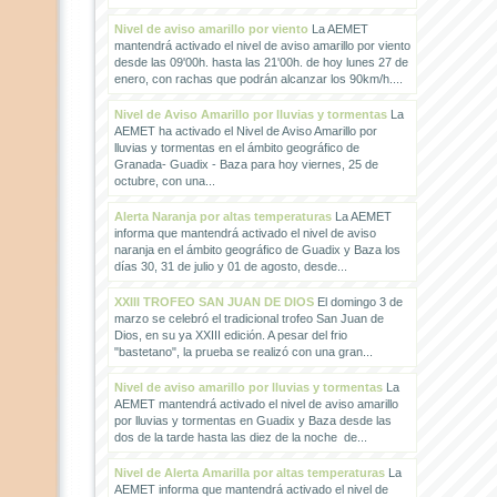
Nivel de aviso amarillo por viento
La AEMET
mantendrá activado el nivel de aviso amarillo por viento
desde las 09'00h. hasta las 21'00h. de hoy lunes 27 de
enero, con rachas que podrán alcanzar los 90km/h....
Nivel de Aviso Amarillo por lluvias y tormentas
La
AEMET ha activado el Nivel de Aviso Amarillo por
lluvias y tormentas en el ámbito geográfico de
Granada- Guadix - Baza para hoy viernes, 25 de
octubre, con una...
Alerta Naranja por altas temperaturas
La AEMET
informa que mantendrá activado el nivel de aviso
naranja en el ámbito geográfico de Guadix y Baza los
días 30, 31 de julio y 01 de agosto, desde...
XXIII TROFEO SAN JUAN DE DIOS
El domingo 3 de
marzo se celebró el tradicional trofeo San Juan de
Dios, en su ya XXIII edición. A pesar del frio
"bastetano", la prueba se realizó con una gran...
Nivel de aviso amarillo por lluvias y tormentas
La
AEMET mantendrá activado el nivel de aviso amarillo
por lluvias y tormentas en Guadix y Baza desde las
dos de la tarde hasta las diez de la noche de...
Nivel de Alerta Amarilla por altas temperaturas
La
AEMET informa que mantendrá activado el nivel de