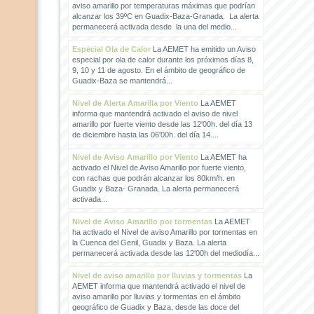
aviso amarillo por temperaturas máximas que podrían
alcanzar los 39ºC en Guadix-Baza-Granada. La alerta
permanecerá activada desde la una del medio...
Especial Ola de Calor
La AEMET ha emitido un Aviso
especial por ola de calor durante los próximos días 8,
9, 10 y 11 de agosto. En el ámbito de geográfico de
Guadix-Baza se mantendrá...
Nivel de Alerta Amarilla por Viento
La AEMET
informa que mantendrá activado el aviso de nivel
amarillo por fuerte viento desde las 12'00h. del día 13
de diciembre hasta las 06'00h. del día 14....
Nivel de Aviso Amarillo por Viento
La AEMET ha
activado el Nivel de Aviso Amarillo por fuerte viento,
con rachas que podrán alcanzar los 80km/h. en
Guadix y Baza- Granada. La alerta permanecerá
activada...
Nivel de Aviso Amarillo por tormentas
La AEMET
ha activado el Nivel de aviso Amarillo por tormentas en
la Cuenca del Genil, Guadix y Baza. La alerta
permanecerá activada desde las 12'00h del mediodía...
Nivel de aviso amarillo por lluvias y tormentas
La
AEMET informa que mantendrá activado el nivel de
aviso amarillo por lluvias y tormentas en el ámbito
geográfico de Guadix y Baza, desde las doce del