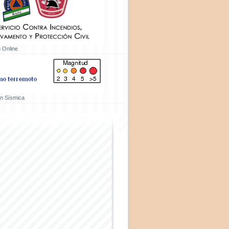
 Online
ón Sísmica