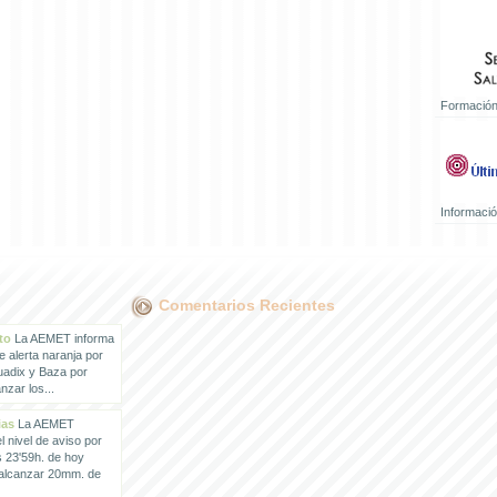
Formación
Informaci
Comentarios Recientes
to
La AEMET informa
e alerta naranja por
uadix y Baza por
zar los...
ias
La AEMET
 nivel de aviso por
s 23'59h. de hoy
 alcanzar 20mm. de