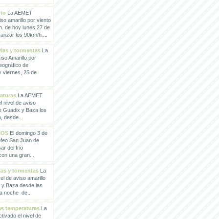
nto
La AEMET
so amarillo por viento
h. de hoy lunes 27 de
anzar los 90km/h....
vias y tormentas
La
so Amarillo por
eográfico de
 viernes, 25 de
raturas
La AEMET
 nivel de aviso
de Guadix y Baza los
, desde...
IOS
El domingo 3 de
rofeo San Juan de
ar del frio
con una gran...
vias y tormentas
La
l de aviso amarillo
x y Baza desde las
la noche de...
tas temperaturas
La
ivado el nivel de