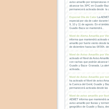
aviso amarillo por temperaturas
alcanzar los 39ºC en Guadix-Baz
permanecerá activada desde la un
Especial Ola de Calor
La AEMET 
especial por ola de calor durante 
9, 10 y 11 de agosto. En el ámbit
Guadix-Baza se mantendrá...
Nivel de Alerta Amarilla por Vi
informa que mantendrá activado el
amarillo por fuerte viento desde l
de diciembre hasta las 06'00h. del 
Nivel de Aviso Amarillo por Vi
activado el Nivel de Aviso Amarillo
con rachas que podrán alcanzar 
Guadix y Baza- Granada. La ale
activada...
Nivel de Aviso Amarillo por to
ha activado el Nivel de aviso Amar
la Cuenca del Genil, Guadix y Baz
permanecerá activada desde las 1
Nivel de aviso amarillo por llu
AEMET informa que mantendrá act
aviso amarillo por lluvias y torme
geográfico de Guadix y Baza, des