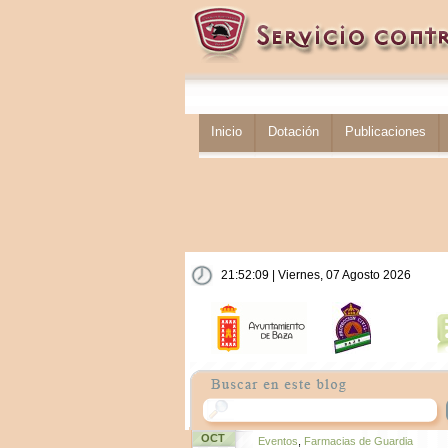
Inicio
Dotación
Publicaciones
21:52:09 | Viernes, 07 Agosto 2026
OCT
Eventos
,
Farmacias de Guardia