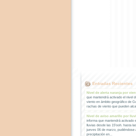
Entradas Recientes
Nivel de alerta naranja por vien
que mantendrá activado el nivel d
viento en ámbito geográfico de G
rachas de viento que pueden alcan
Nivel de aviso amarillo por lluv
informa que mantendrá activado el
lluvias desde las 15'ooh. hasta la
jueves 06 de marzo, pudiéndose
precipitación en...