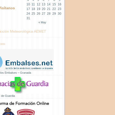
10
11
12
13
14
15
16
Visítanos
17
18
19
20
21
22
23
24
25
26
27
28
29
30
31
« May
icción Meteorológica AEMET
ces
 los Embalses – Granada
 de Guardia