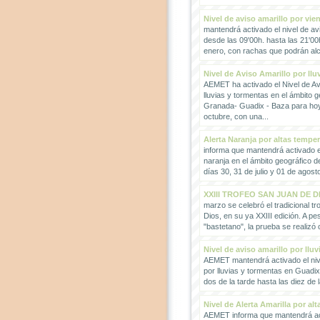
Nivel de aviso amarillo por vie
mantendrá activado el nivel de avi
desde las 09'00h. hasta las 21'00
enero, con rachas que podrán alc
Nivel de Aviso Amarillo por llu
AEMET ha activado el Nivel de Avi
lluvias y tormentas en el ámbito g
Granada- Guadix - Baza para hoy
octubre, con una...
Alerta Naranja por altas tempe
informa que mantendrá activado el
naranja en el ámbito geográfico 
días 30, 31 de julio y 01 de agosto
XXIII TROFEO SAN JUAN DE D
marzo se celebró el tradicional t
Dios, en su ya XXIII edición. A pes
"bastetano", la prueba se realizó 
Nivel de aviso amarillo por llu
AEMET mantendrá activado el nive
por lluvias y tormentas en Guadi
dos de la tarde hasta las diez de 
Nivel de Alerta Amarilla por al
AEMET informa que mantendrá act