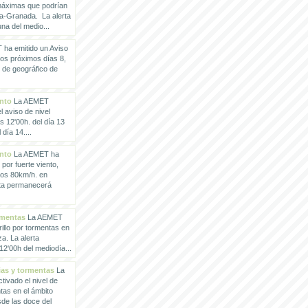
 máximas que podrían
a-Granada. La alerta
a del medio...
ha emitido un Aviso
los próximos días 8,
o de geográfico de
ento
La AEMET
 aviso de nivel
as 12'00h. del día 13
día 14....
ento
La AEMET ha
 por fuerte viento,
los 80km/h. en
rta permanecerá
rmentas
La AEMET
illo por tormentas en
a. La alerta
2'00h del mediodía...
vias y tormentas
La
ivado el nivel de
ntas en el ámbito
de las doce del