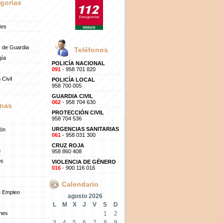
gorías
des
 de Guardia
Teléfonos
gía
POLICÍA NACIONAL
091
- 958 701 820
 Civil
POLICÍA LOCAL
958 700 005
GUARDIA CIVIL
062
- 958 704 630
nas
PROTECCIÓN CIVIL
958 704 536
URGENCIAS SANITARIAS
ión
061
- 958 031 300
CRUZ ROJA
n
958 860 408
os
VIOLENCIA DE GÉNERO
016
- 900 116 016
Calendario
e Empleo
agosto 2026
L
M
X
J
V
S
D
ones
1
2
3
4
5
6
7
8
9