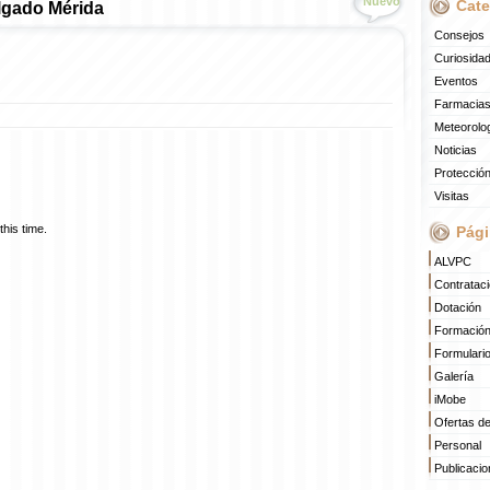
Nuevo
Cate
lgado Mérida
Consejos
Curiosida
Eventos
Farmacias
Meteorolo
Noticias
Protección
Visitas
his time.
Pági
ALVPC
Contratac
Dotación
Formació
Formulari
Galería
iMobe
Ofertas d
Personal
Publicaci