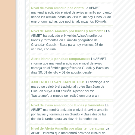
Nivel de aviso amarillo por viento
La AEMET
mantendrá activado el nivel de aviso amarillo por viento
desde las 09'00h. hasta las 21'00h. de hoy lunes 27 de
enero, con rachas que podrán alcanzar los 90km/h....
Nivel de Aviso Amarillo por lluvias y tormentas
La
AEMET ha activado el Nivel de Aviso Amarillo por
lluvias y tormentas en el ámbito geográfico de
Granada- Guadix - Baza para hoy viernes, 25 de
octubre, con una...
Alerta Naranja por altas temperaturas
La AEMET
informa que mantendrá activado el nivel de aviso
naranja en el ámbito geográfico de Guadix y Baza los
días 30, 31 de julio y 01 de agosto, desde...
XXIII TROFEO SAN JUAN DE DIOS
El domingo 3 de
marzo se celebró el tradicional trofeo San Juan de
Dios, en su ya XXIII edición. A pesar del frio
"bastetano", la prueba se realizó con una gran...
Nivel de aviso amarillo por lluvias y tormentas
La
AEMET mantendrá activado el nivel de aviso amarillo
por lluvias y tormentas en Guadix y Baza desde las
dos de la tarde hasta las diez de la noche de...
Nivel de Alerta Amarilla por altas temperaturas
La
AEMET informa que mantendrá activado el nivel de