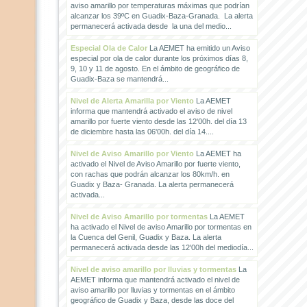
aviso amarillo por temperaturas máximas que podrían
alcanzar los 39ºC en Guadix-Baza-Granada. La alerta
permanecerá activada desde la una del medio...
Especial Ola de Calor
La AEMET ha emitido un Aviso
especial por ola de calor durante los próximos días 8,
9, 10 y 11 de agosto. En el ámbito de geográfico de
Guadix-Baza se mantendrá...
Nivel de Alerta Amarilla por Viento
La AEMET
informa que mantendrá activado el aviso de nivel
amarillo por fuerte viento desde las 12'00h. del día 13
de diciembre hasta las 06'00h. del día 14....
Nivel de Aviso Amarillo por Viento
La AEMET ha
activado el Nivel de Aviso Amarillo por fuerte viento,
con rachas que podrán alcanzar los 80km/h. en
Guadix y Baza- Granada. La alerta permanecerá
activada...
Nivel de Aviso Amarillo por tormentas
La AEMET
ha activado el Nivel de aviso Amarillo por tormentas en
la Cuenca del Genil, Guadix y Baza. La alerta
permanecerá activada desde las 12'00h del mediodía...
Nivel de aviso amarillo por lluvias y tormentas
La
AEMET informa que mantendrá activado el nivel de
aviso amarillo por lluvias y tormentas en el ámbito
geográfico de Guadix y Baza, desde las doce del