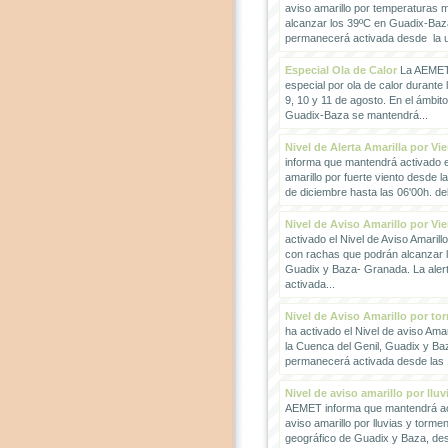
aviso amarillo por temperaturas
alcanzar los 39ºC en Guadix-Baz
permanecerá activada desde la un
Especial Ola de Calor
La AEMET 
especial por ola de calor durante 
9, 10 y 11 de agosto. En el ámbit
Guadix-Baza se mantendrá...
Nivel de Alerta Amarilla por Vi
informa que mantendrá activado el
amarillo por fuerte viento desde l
de diciembre hasta las 06'00h. del 
Nivel de Aviso Amarillo por Vi
activado el Nivel de Aviso Amarillo
con rachas que podrán alcanzar 
Guadix y Baza- Granada. La ale
activada...
Nivel de Aviso Amarillo por to
ha activado el Nivel de aviso Amar
la Cuenca del Genil, Guadix y Baz
permanecerá activada desde las 1
Nivel de aviso amarillo por llu
AEMET informa que mantendrá act
aviso amarillo por lluvias y torme
geográfico de Guadix y Baza, des