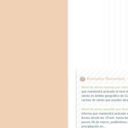
Entradas Recientes
Nivel de alerta naranja por vien
que mantendrá activado el nivel d
viento en ámbito geográfico de G
rachas de viento que pueden alcan
Nivel de aviso amarillo por lluv
informa que mantendrá activado el
lluvias desde las 15'ooh. hasta la
jueves 06 de marzo, pudiéndose
precipitación en...