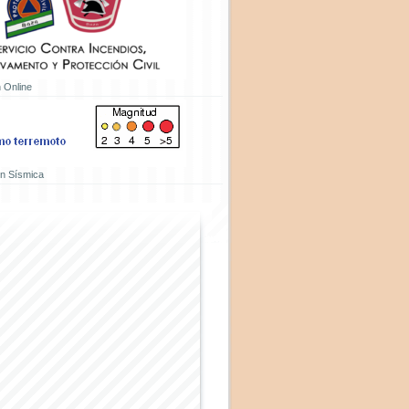
 Online
ón Sísmica