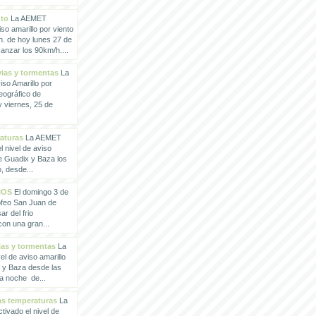
nto
La AEMET
so amarillo por viento
h. de hoy lunes 27 de
anzar los 90km/h....
vias y tormentas
La
so Amarillo por
eográfico de
 viernes, 25 de
raturas
La AEMET
 nivel de aviso
de Guadix y Baza los
, desde...
IOS
El domingo 3 de
rofeo San Juan de
ar del frio
con una gran...
vias y tormentas
La
l de aviso amarillo
x y Baza desde las
la noche de...
tas temperaturas
La
ivado el nivel de