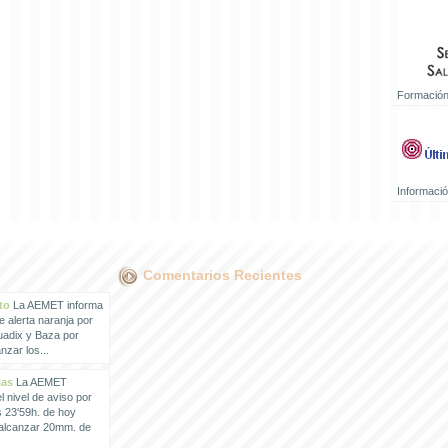
Formación
Informaci
Comentarios Recientes
to
La AEMET informa
e alerta naranja por
uadix y Baza por
zar los...
ias
La AEMET
 nivel de aviso por
s 23'59h. de hoy
 alcanzar 20mm. de