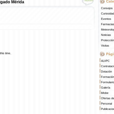
Nuevo
Cate
lgado Mérida
Consejos
Curiosida
Eventos
Farmacias
Meteorolo
Noticias
Protección
Visitas
his time.
Pági
ALVPC
Contratac
Dotación
Formació
Formulari
Galería
iMobe
Ofertas d
Personal
Publicaci