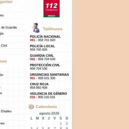
gorías
des
 de Guardia
Teléfonos
gía
POLICÍA NACIONAL
091
- 958 701 820
 Civil
POLICÍA LOCAL
958 700 005
GUARDIA CIVIL
062
- 958 704 630
nas
PROTECCIÓN CIVIL
958 704 536
URGENCIAS SANITARIAS
ión
061
- 958 031 300
CRUZ ROJA
n
958 860 408
os
VIOLENCIA DE GÉNERO
016
- 900 116 016
Calendario
e Empleo
agosto 2026
L
M
X
J
V
S
D
ones
1
2
3
4
5
6
7
8
9