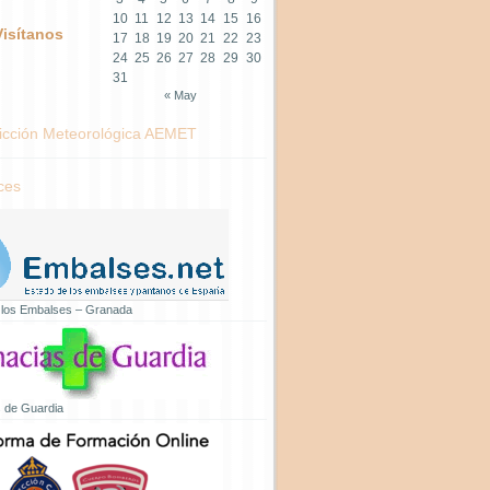
10
11
12
13
14
15
16
Visítanos
17
18
19
20
21
22
23
24
25
26
27
28
29
30
31
« May
icción Meteorológica AEMET
ces
 los Embalses – Granada
 de Guardia