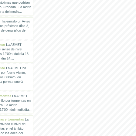
 máximas que podrían
a-Granada. La alerta
a del medio...
ha emitido un Aviso
los próximos días 8,
o de geográfico de
ento
La AEMET
 aviso de nivel
as 12'00h. del día 13
día 14....
ento
La AEMET ha
 por fuerte viento,
los 80km/h. en
rta permanecerá
rmentas
La AEMET
illo por tormentas en
a. La alerta
2'00h del mediodía...
vias y tormentas
La
ivado el nivel de
ntas en el ámbito
de las doce del