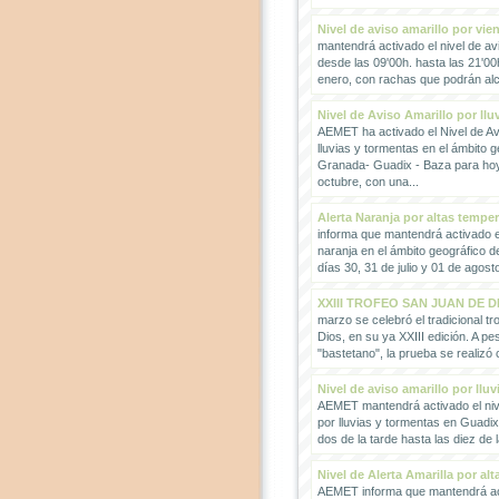
Nivel de aviso amarillo por vie
mantendrá activado el nivel de avi
desde las 09'00h. hasta las 21'00
enero, con rachas que podrán alc
Nivel de Aviso Amarillo por llu
AEMET ha activado el Nivel de Avi
lluvias y tormentas en el ámbito g
Granada- Guadix - Baza para hoy
octubre, con una...
Alerta Naranja por altas tempe
informa que mantendrá activado el
naranja en el ámbito geográfico 
días 30, 31 de julio y 01 de agosto
XXIII TROFEO SAN JUAN DE D
marzo se celebró el tradicional t
Dios, en su ya XXIII edición. A pes
"bastetano", la prueba se realizó 
Nivel de aviso amarillo por llu
AEMET mantendrá activado el nive
por lluvias y tormentas en Guadi
dos de la tarde hasta las diez de 
Nivel de Alerta Amarilla por al
AEMET informa que mantendrá act