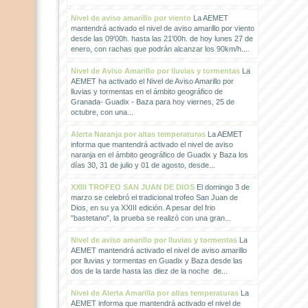
Nivel de aviso amarillo por viento
La AEMET
mantendrá activado el nivel de aviso amarillo por viento
desde las 09'00h. hasta las 21'00h. de hoy lunes 27 de
enero, con rachas que podrán alcanzar los 90km/h....
Nivel de Aviso Amarillo por lluvias y tormentas
La
AEMET ha activado el Nivel de Aviso Amarillo por
lluvias y tormentas en el ámbito geográfico de
Granada- Guadix - Baza para hoy viernes, 25 de
octubre, con una...
Alerta Naranja por altas temperaturas
La AEMET
informa que mantendrá activado el nivel de aviso
naranja en el ámbito geográfico de Guadix y Baza los
días 30, 31 de julio y 01 de agosto, desde...
XXIII TROFEO SAN JUAN DE DIOS
El domingo 3 de
marzo se celebró el tradicional trofeo San Juan de
Dios, en su ya XXIII edición. A pesar del frio
"bastetano", la prueba se realizó con una gran...
Nivel de aviso amarillo por lluvias y tormentas
La
AEMET mantendrá activado el nivel de aviso amarillo
por lluvias y tormentas en Guadix y Baza desde las
dos de la tarde hasta las diez de la noche de...
Nivel de Alerta Amarilla por altas temperaturas
La
AEMET informa que mantendrá activado el nivel de