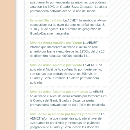
aviso amarillo por temperaturas máximas que podrían
alcanzar los 39ºC en Guadix-Baza-Granada. La alerta
permanecerá activada desde la una del medio...
Especial Ola de Calor
La AEMET ha emitido un Aviso
especial por ola de calor durante los próximos días 8,
9, 10 y 11 de agosto. En el ámbito de geográfico de
Guadix-Baza se mantendrá...
Nivel de Alerta Amarilla por Viento
La AEMET
informa que mantendrá activado el aviso de nivel
amarillo por fuerte viento desde las 12'00h. del día 13
de diciembre hasta las 06'00h. del día 14....
Nivel de Aviso Amarillo por Viento
La AEMET ha
activado el Nivel de Aviso Amarillo por fuerte viento,
con rachas que podrán alcanzar los 80km/h. en
Guadix y Baza- Granada. La alerta permanecerá
activada...
Nivel de Aviso Amarillo por tormentas
La AEMET
ha activado el Nivel de aviso Amarillo por tormentas en
la Cuenca del Genil, Guadix y Baza. La alerta
permanecerá activada desde las 12'00h del mediodía...
Nivel de aviso amarillo por lluvias y tormentas
La
AEMET informa que mantendrá activado el nivel de
aviso amarillo por lluvias y tormentas en el ámbito
geográfico de Guadix y Baza, desde las doce del