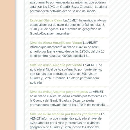
aviso amarillo por temperaturas máximas que podrían
alcanzar los 39ºC en Guadix-Baza-Granada. La alerta
permanecerá activada desde la una del medio...
Especial Ola de Calor
La AEMET ha emitido un Aviso
especial por ola de calor durante los próximos días 8,
9, 10 y 11 de agosto. En el ámbito de geográfico de
Guadix-Baza se mantendrá...
Nivel de Alerta Amarilla por Viento
La AEMET
informa que mantendrá activado el aviso de nivel
amarillo por fuerte viento desde las 12'00h. del día 13
de diciembre hasta las 06'00h. del día 14....
Nivel de Aviso Amarillo por Viento
La AEMET ha
activado el Nivel de Aviso Amarillo por fuerte viento,
con rachas que podrán alcanzar los 80km/h. en
Guadix y Baza- Granada. La alerta permanecerá
activada...
Nivel de Aviso Amarillo por tormentas
La AEMET
ha activado el Nivel de aviso Amarillo por tormentas en
la Cuenca del Genil, Guadix y Baza. La alerta
permanecerá activada desde las 12'00h del mediodía...
Nivel de aviso amarillo por lluvias y tormentas
La
AEMET informa que mantendrá activado el nivel de
aviso amarillo por lluvias y tormentas en el ámbito
geográfico de Guadix y Baza, desde las doce del