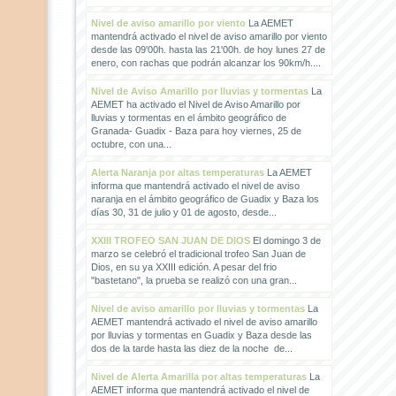
Nivel de aviso amarillo por viento
La AEMET
mantendrá activado el nivel de aviso amarillo por viento
desde las 09'00h. hasta las 21'00h. de hoy lunes 27 de
enero, con rachas que podrán alcanzar los 90km/h....
Nivel de Aviso Amarillo por lluvias y tormentas
La
AEMET ha activado el Nivel de Aviso Amarillo por
lluvias y tormentas en el ámbito geográfico de
Granada- Guadix - Baza para hoy viernes, 25 de
octubre, con una...
Alerta Naranja por altas temperaturas
La AEMET
informa que mantendrá activado el nivel de aviso
naranja en el ámbito geográfico de Guadix y Baza los
días 30, 31 de julio y 01 de agosto, desde...
XXIII TROFEO SAN JUAN DE DIOS
El domingo 3 de
marzo se celebró el tradicional trofeo San Juan de
Dios, en su ya XXIII edición. A pesar del frio
"bastetano", la prueba se realizó con una gran...
Nivel de aviso amarillo por lluvias y tormentas
La
AEMET mantendrá activado el nivel de aviso amarillo
por lluvias y tormentas en Guadix y Baza desde las
dos de la tarde hasta las diez de la noche de...
Nivel de Alerta Amarilla por altas temperaturas
La
AEMET informa que mantendrá activado el nivel de