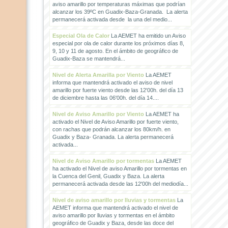
aviso amarillo por temperaturas máximas que podrían
alcanzar los 39ºC en Guadix-Baza-Granada. La alerta
permanecerá activada desde la una del medio...
Especial Ola de Calor
La AEMET ha emitido un Aviso
especial por ola de calor durante los próximos días 8,
9, 10 y 11 de agosto. En el ámbito de geográfico de
Guadix-Baza se mantendrá...
Nivel de Alerta Amarilla por Viento
La AEMET
informa que mantendrá activado el aviso de nivel
amarillo por fuerte viento desde las 12'00h. del día 13
de diciembre hasta las 06'00h. del día 14....
Nivel de Aviso Amarillo por Viento
La AEMET ha
activado el Nivel de Aviso Amarillo por fuerte viento,
con rachas que podrán alcanzar los 80km/h. en
Guadix y Baza- Granada. La alerta permanecerá
activada...
Nivel de Aviso Amarillo por tormentas
La AEMET
ha activado el Nivel de aviso Amarillo por tormentas en
la Cuenca del Genil, Guadix y Baza. La alerta
permanecerá activada desde las 12'00h del mediodía...
Nivel de aviso amarillo por lluvias y tormentas
La
AEMET informa que mantendrá activado el nivel de
aviso amarillo por lluvias y tormentas en el ámbito
geográfico de Guadix y Baza, desde las doce del