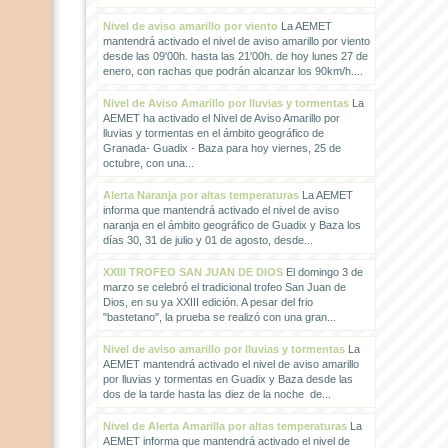
Nivel de aviso amarillo por viento
La AEMET
mantendrá activado el nivel de aviso amarillo por viento
desde las 09'00h. hasta las 21'00h. de hoy lunes 27 de
enero, con rachas que podrán alcanzar los 90km/h....
Nivel de Aviso Amarillo por lluvias y tormentas
La
AEMET ha activado el Nivel de Aviso Amarillo por
lluvias y tormentas en el ámbito geográfico de
Granada- Guadix - Baza para hoy viernes, 25 de
octubre, con una...
Alerta Naranja por altas temperaturas
La AEMET
informa que mantendrá activado el nivel de aviso
naranja en el ámbito geográfico de Guadix y Baza los
días 30, 31 de julio y 01 de agosto, desde...
XXIII TROFEO SAN JUAN DE DIOS
El domingo 3 de
marzo se celebró el tradicional trofeo San Juan de
Dios, en su ya XXIII edición. A pesar del frio
"bastetano", la prueba se realizó con una gran...
Nivel de aviso amarillo por lluvias y tormentas
La
AEMET mantendrá activado el nivel de aviso amarillo
por lluvias y tormentas en Guadix y Baza desde las
dos de la tarde hasta las diez de la noche de...
Nivel de Alerta Amarilla por altas temperaturas
La
AEMET informa que mantendrá activado el nivel de