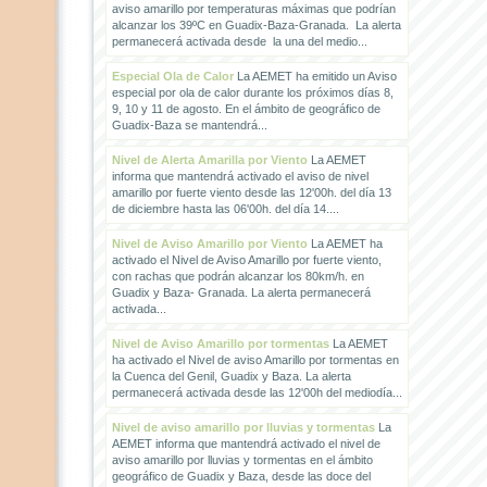
aviso amarillo por temperaturas máximas que podrían
alcanzar los 39ºC en Guadix-Baza-Granada. La alerta
permanecerá activada desde la una del medio...
Especial Ola de Calor
La AEMET ha emitido un Aviso
especial por ola de calor durante los próximos días 8,
9, 10 y 11 de agosto. En el ámbito de geográfico de
Guadix-Baza se mantendrá...
Nivel de Alerta Amarilla por Viento
La AEMET
informa que mantendrá activado el aviso de nivel
amarillo por fuerte viento desde las 12'00h. del día 13
de diciembre hasta las 06'00h. del día 14....
Nivel de Aviso Amarillo por Viento
La AEMET ha
activado el Nivel de Aviso Amarillo por fuerte viento,
con rachas que podrán alcanzar los 80km/h. en
Guadix y Baza- Granada. La alerta permanecerá
activada...
Nivel de Aviso Amarillo por tormentas
La AEMET
ha activado el Nivel de aviso Amarillo por tormentas en
la Cuenca del Genil, Guadix y Baza. La alerta
permanecerá activada desde las 12'00h del mediodía...
Nivel de aviso amarillo por lluvias y tormentas
La
AEMET informa que mantendrá activado el nivel de
aviso amarillo por lluvias y tormentas en el ámbito
geográfico de Guadix y Baza, desde las doce del