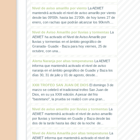
Nivel de aviso amarillo por viento
La AEMET
mantendrá activado el nivel de aviso amarillo por viento
desde las 09'00h. hasta las 21'00h. de hoy lunes 27 de
enero, con rachas que podrán alcanzar los 90km/h....
Nivel de Aviso Amarillo por lluvias y tormentas
La
AEMET ha activado el Nivel de Aviso Amarillo por
lluvias y tormentas en el ámbito geográfico de
Granada- Guadix - Baza para hoy viernes, 25 de
octubre, con una...
Alerta Naranja por altas temperaturas
La AEMET
informa que mantendrá activado el nivel de aviso
naranja en el ámbito geográfico de Guadix y Baza los
días 30, 31 de julio y 01 de agosto, desde...
XXIII TROFEO SAN JUAN DE DIOS
El domingo 3 de
marzo se celebró el tradicional trofeo San Juan de
Dios, en su ya XXIII edición. A pesar del frio
"bastetano", la prueba se realizó con una gran...
Nivel de aviso amarillo por lluvias y tormentas
La
AEMET mantendrá activado el nivel de aviso amarillo
por lluvias y tormentas en Guadix y Baza desde las
dos de la tarde hasta las diez de la noche de...
Nivel de Alerta Amarilla por altas temperaturas
La
AEMET informa que mantendrá activado el nivel de