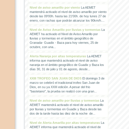
Nivel de aviso amarillo por viento
La AEMET
mantendrá activado el nivel de aviso amarillo por viento
desde las 09'00h. hasta las 21'00h. de hoy lunes 27 de
enero, con rachas que podrán alcanzar los 90km/h....
Nivel de Aviso Amarillo por lluvias y tormentas
La
AEMET ha activado el Nivel de Aviso Amarillo por
lluvias y tormentas en el ámbito geográfico de
Granada- Guadix - Baza para hoy viernes, 25 de
octubre, con una...
Alerta Naranja por altas temperaturas
La AEMET
informa que mantendrá activado el nivel de aviso
naranja en el ámbito geográfico de Guadix y Baza los
días 30, 31 de julio y 01 de agosto, desde...
XXIII TROFEO SAN JUAN DE DIOS
El domingo 3 de
marzo se celebró el tradicional trofeo San Juan de
Dios, en su ya XXIII edición. A pesar del frio
"bastetano", la prueba se realizó con una gran...
Nivel de aviso amarillo por lluvias y tormentas
La
AEMET mantendrá activado el nivel de aviso amarillo
por lluvias y tormentas en Guadix y Baza desde las
dos de la tarde hasta las diez de la noche de...
Nivel de Alerta Amarilla por altas temperaturas
La
AEMET informa que mantendrá activado el nivel de