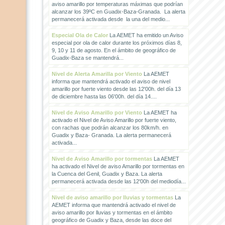
aviso amarillo por temperaturas máximas que podrían
alcanzar los 39ºC en Guadix-Baza-Granada. La alerta
permanecerá activada desde la una del medio...
Especial Ola de Calor
La AEMET ha emitido un Aviso
especial por ola de calor durante los próximos días 8,
9, 10 y 11 de agosto. En el ámbito de geográfico de
Guadix-Baza se mantendrá...
Nivel de Alerta Amarilla por Viento
La AEMET
informa que mantendrá activado el aviso de nivel
amarillo por fuerte viento desde las 12'00h. del día 13
de diciembre hasta las 06'00h. del día 14....
Nivel de Aviso Amarillo por Viento
La AEMET ha
activado el Nivel de Aviso Amarillo por fuerte viento,
con rachas que podrán alcanzar los 80km/h. en
Guadix y Baza- Granada. La alerta permanecerá
activada...
Nivel de Aviso Amarillo por tormentas
La AEMET
ha activado el Nivel de aviso Amarillo por tormentas en
la Cuenca del Genil, Guadix y Baza. La alerta
permanecerá activada desde las 12'00h del mediodía...
Nivel de aviso amarillo por lluvias y tormentas
La
AEMET informa que mantendrá activado el nivel de
aviso amarillo por lluvias y tormentas en el ámbito
geográfico de Guadix y Baza, desde las doce del