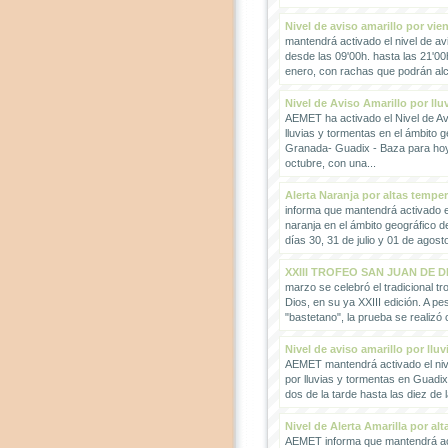
Nivel de aviso amarillo por vie
mantendrá activado el nivel de avi
desde las 09'00h. hasta las 21'00
enero, con rachas que podrán alc
Nivel de Aviso Amarillo por llu
AEMET ha activado el Nivel de Avi
lluvias y tormentas en el ámbito g
Granada- Guadix - Baza para hoy
octubre, con una...
Alerta Naranja por altas tempe
informa que mantendrá activado el
naranja en el ámbito geográfico 
días 30, 31 de julio y 01 de agosto
XXIII TROFEO SAN JUAN DE D
marzo se celebró el tradicional t
Dios, en su ya XXIII edición. A pes
"bastetano", la prueba se realizó 
Nivel de aviso amarillo por llu
AEMET mantendrá activado el nive
por lluvias y tormentas en Guadi
dos de la tarde hasta las diez de 
Nivel de Alerta Amarilla por al
AEMET informa que mantendrá act