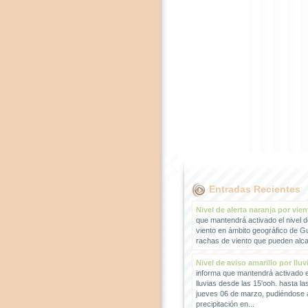
Entradas Recientes
Nivel de alerta naranja por vien
que mantendrá activado el nivel d
viento en ámbito geográfico de G
rachas de viento que pueden alcan
Nivel de aviso amarillo por lluv
informa que mantendrá activado el
lluvias desde las 15'ooh. hasta la
jueves 06 de marzo, pudiéndose
precipitación en...