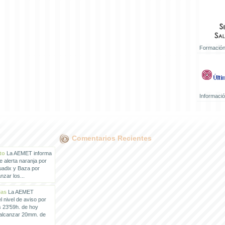
Formación
Informaci
Comentarios Recientes
to
La AEMET informa
e alerta naranja por
uadix y Baza por
zar los...
ias
La AEMET
 nivel de aviso por
s 23'59h. de hoy
 alcanzar 20mm. de