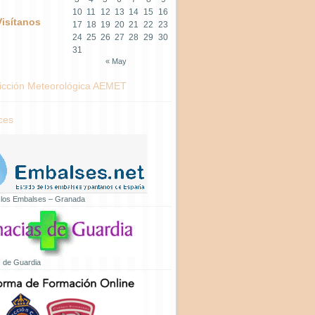
10
11
12
13
14
15
16
Visítanos
17
18
19
20
21
22
23
24
25
26
27
28
29
30
31
« May
icción Meteorológica AEMET
ces
 los Embalses – Granada
 de Guardia