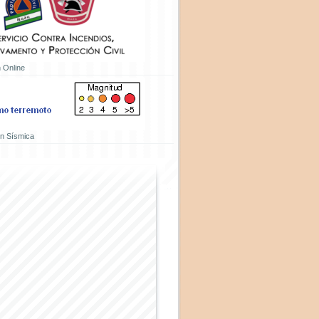
 Online
ón Sísmica