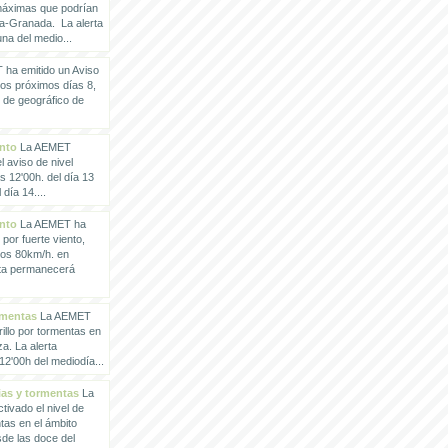
 máximas que podrían
a-Granada. La alerta
a del medio...
ha emitido un Aviso
los próximos días 8,
o de geográfico de
ento
La AEMET
 aviso de nivel
as 12'00h. del día 13
día 14....
ento
La AEMET ha
 por fuerte viento,
los 80km/h. en
rta permanecerá
rmentas
La AEMET
illo por tormentas en
a. La alerta
2'00h del mediodía...
vias y tormentas
La
ivado el nivel de
ntas en el ámbito
de las doce del