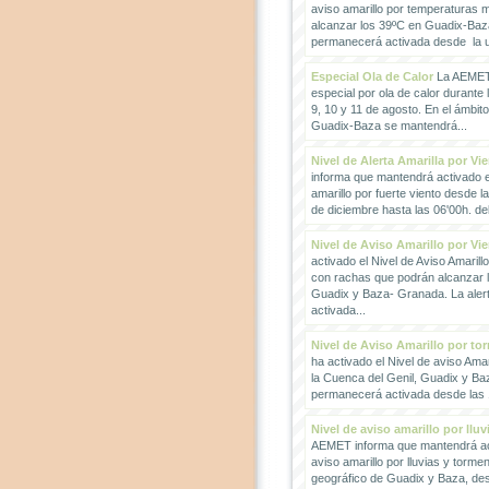
aviso amarillo por temperaturas
alcanzar los 39ºC en Guadix-Baz
permanecerá activada desde la un
Especial Ola de Calor
La AEMET 
especial por ola de calor durante 
9, 10 y 11 de agosto. En el ámbit
Guadix-Baza se mantendrá...
Nivel de Alerta Amarilla por Vi
informa que mantendrá activado el
amarillo por fuerte viento desde l
de diciembre hasta las 06'00h. del 
Nivel de Aviso Amarillo por Vi
activado el Nivel de Aviso Amarillo
con rachas que podrán alcanzar 
Guadix y Baza- Granada. La ale
activada...
Nivel de Aviso Amarillo por to
ha activado el Nivel de aviso Amar
la Cuenca del Genil, Guadix y Baz
permanecerá activada desde las 1
Nivel de aviso amarillo por llu
AEMET informa que mantendrá act
aviso amarillo por lluvias y torme
geográfico de Guadix y Baza, des