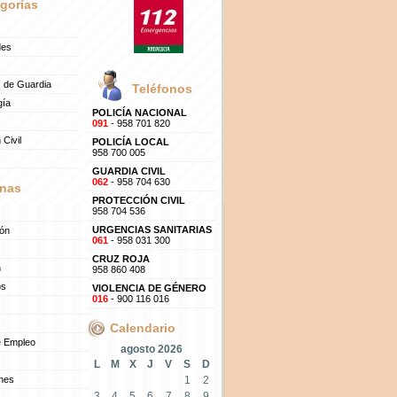
gorías
des
 de Guardia
Teléfonos
gía
POLICÍA NACIONAL
091
- 958 701 820
 Civil
POLICÍA LOCAL
958 700 005
GUARDIA CIVIL
062
- 958 704 630
nas
PROTECCIÓN CIVIL
958 704 536
URGENCIAS SANITARIAS
ión
061
- 958 031 300
CRUZ ROJA
n
958 860 408
os
VIOLENCIA DE GÉNERO
016
- 900 116 016
Calendario
e Empleo
agosto 2026
L
M
X
J
V
S
D
ones
1
2
3
4
5
6
7
8
9