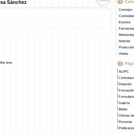
Nuevo
Cate
esa Sánchez
Consejos
Curiosida
Eventos
Farmacias
Meteorolo
Noticias
Protección
Visitas
his time.
Pági
ALVPC
Contratac
Dotación
Formació
Formulari
Galería
iMobe
Ofertas d
Personal
Publicaci