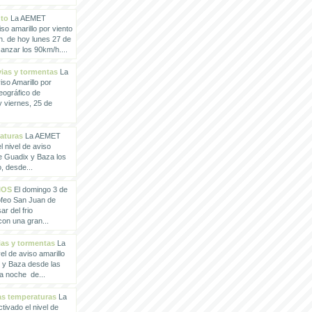
nto
La AEMET
so amarillo por viento
h. de hoy lunes 27 de
anzar los 90km/h....
vias y tormentas
La
so Amarillo por
eográfico de
 viernes, 25 de
raturas
La AEMET
 nivel de aviso
de Guadix y Baza los
, desde...
IOS
El domingo 3 de
rofeo San Juan de
ar del frio
con una gran...
vias y tormentas
La
l de aviso amarillo
x y Baza desde las
la noche de...
tas temperaturas
La
ivado el nivel de