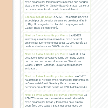
aviso amarillo por temperaturas máximas que podrían
alcanzar los 39ºC en Guadix-Baza-Granada. La alerta
permanecerá activada desde la una del medio...
Especial Ola de Calor
La AEMET ha emitido un Aviso
especial por ola de calor durante los próximos días 8,
9, 10 y 11 de agosto. En el ámbito de geográfico de
Guadix-Baza se mantendrá...
Nivel de Alerta Amarilla por Viento
La AEMET
informa que mantendrá activado el aviso de nivel
amarillo por fuerte viento desde las 12'00h. del día 13
de diciembre hasta las 06'00h. del día 14....
Nivel de Aviso Amarillo por Viento
La AEMET ha
activado el Nivel de Aviso Amarillo por fuerte viento,
con rachas que podrán alcanzar los 80km/h. en
Guadix y Baza- Granada. La alerta permanecerá
activada...
Nivel de Aviso Amarillo por tormentas
La AEMET
ha activado el Nivel de aviso Amarillo por tormentas en
la Cuenca del Genil, Guadix y Baza. La alerta
permanecerá activada desde las 12'00h del mediodía...
Nivel de aviso amarillo por lluvias y tormentas
La
AEMET informa que mantendrá activado el nivel de
aviso amarillo por lluvias y tormentas en el ámbito
geográfico de Guadix y Baza, desde las doce del