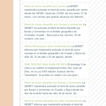
Nivel de aviso amarillo por viento
La AEMET
mantendrá activado el nivel de aviso amarillo por viento
desde las 09'00h. hasta las 21'00h. de hoy lunes 27 de
enero, con rachas que podrán alcanzar los 90km/h....
Nivel de Aviso Amarillo por lluvias y tormentas
La
AEMET ha activado el Nivel de Aviso Amarillo por
lluvias y tormentas en el ámbito geográfico de
Granada- Guadix - Baza para hoy viernes, 25 de
octubre, con una...
Alerta Naranja por altas temperaturas
La AEMET
informa que mantendrá activado el nivel de aviso
naranja en el ámbito geográfico de Guadix y Baza los
días 30, 31 de julio y 01 de agosto, desde...
XXIII TROFEO SAN JUAN DE DIOS
El domingo 3 de
marzo se celebró el tradicional trofeo San Juan de
Dios, en su ya XXIII edición. A pesar del frio
"bastetano", la prueba se realizó con una gran...
Nivel de aviso amarillo por lluvias y tormentas
La
AEMET mantendrá activado el nivel de aviso amarillo
por lluvias y tormentas en Guadix y Baza desde las
dos de la tarde hasta las diez de la noche de...
Nivel de Alerta Amarilla por altas temperaturas
La
AEMET informa que mantendrá activado el nivel de