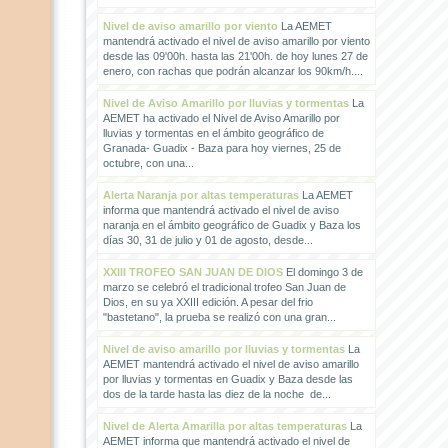
Nivel de aviso amarillo por viento
La AEMET
mantendrá activado el nivel de aviso amarillo por viento
desde las 09'00h. hasta las 21'00h. de hoy lunes 27 de
enero, con rachas que podrán alcanzar los 90km/h....
Nivel de Aviso Amarillo por lluvias y tormentas
La
AEMET ha activado el Nivel de Aviso Amarillo por
lluvias y tormentas en el ámbito geográfico de
Granada- Guadix - Baza para hoy viernes, 25 de
octubre, con una...
Alerta Naranja por altas temperaturas
La AEMET
informa que mantendrá activado el nivel de aviso
naranja en el ámbito geográfico de Guadix y Baza los
días 30, 31 de julio y 01 de agosto, desde...
XXIII TROFEO SAN JUAN DE DIOS
El domingo 3 de
marzo se celebró el tradicional trofeo San Juan de
Dios, en su ya XXIII edición. A pesar del frio
"bastetano", la prueba se realizó con una gran...
Nivel de aviso amarillo por lluvias y tormentas
La
AEMET mantendrá activado el nivel de aviso amarillo
por lluvias y tormentas en Guadix y Baza desde las
dos de la tarde hasta las diez de la noche de...
Nivel de Alerta Amarilla por altas temperaturas
La
AEMET informa que mantendrá activado el nivel de