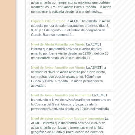
aviso amarillo por temperaturas máximas que podrían
alcanzar los 39ºC en Guadix-Baza-Granada. La alerta
permanecerá activada desde la una del medio...
Especial Ola de Calor
La AEMET ha emitido un Aviso
especial por ola de calor durante los próximos días 8,
9, 10 y 11 de agosto. En el ámbito de geográfico de
Guadix-Baza se mantendrá...
Nivel de Alerta Amarilla por Viento
La AEMET
informa que mantendrá activado el aviso de nivel
amarillo por fuerte viento desde las 12'00h. del día 13
de diciembre hasta las 06'00h. del día 14....
Nivel de Aviso Amarillo por Viento
La AEMET ha
activado el Nivel de Aviso Amarillo por fuerte viento,
con rachas que podrán alcanzar los 80km/h. en
Guadix y Baza- Granada. La alerta permanecerá
activada...
Nivel de Aviso Amarillo por tormentas
La AEMET
ha activado el Nivel de aviso Amarillo por tormentas en
la Cuenca del Genil, Guadix y Baza. La alerta
permanecerá activada desde las 12'00h del mediodía...
Nivel de aviso amarillo por lluvias y tormentas
La
AEMET informa que mantendrá activado el nivel de
aviso amarillo por lluvias y tormentas en el ámbito
geográfico de Guadix y Baza, desde las doce del