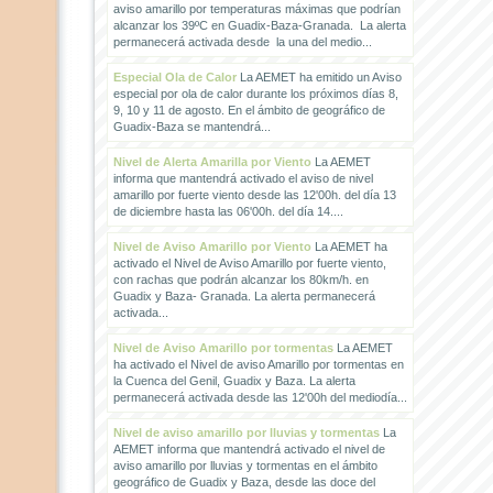
aviso amarillo por temperaturas máximas que podrían
alcanzar los 39ºC en Guadix-Baza-Granada. La alerta
permanecerá activada desde la una del medio...
Especial Ola de Calor
La AEMET ha emitido un Aviso
especial por ola de calor durante los próximos días 8,
9, 10 y 11 de agosto. En el ámbito de geográfico de
Guadix-Baza se mantendrá...
Nivel de Alerta Amarilla por Viento
La AEMET
informa que mantendrá activado el aviso de nivel
amarillo por fuerte viento desde las 12'00h. del día 13
de diciembre hasta las 06'00h. del día 14....
Nivel de Aviso Amarillo por Viento
La AEMET ha
activado el Nivel de Aviso Amarillo por fuerte viento,
con rachas que podrán alcanzar los 80km/h. en
Guadix y Baza- Granada. La alerta permanecerá
activada...
Nivel de Aviso Amarillo por tormentas
La AEMET
ha activado el Nivel de aviso Amarillo por tormentas en
la Cuenca del Genil, Guadix y Baza. La alerta
permanecerá activada desde las 12'00h del mediodía...
Nivel de aviso amarillo por lluvias y tormentas
La
AEMET informa que mantendrá activado el nivel de
aviso amarillo por lluvias y tormentas en el ámbito
geográfico de Guadix y Baza, desde las doce del