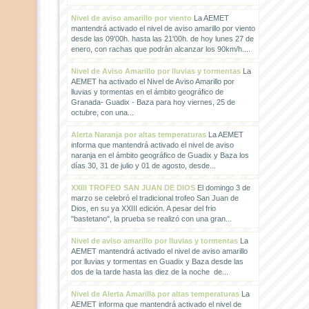
Nivel de aviso amarillo por viento
La AEMET
mantendrá activado el nivel de aviso amarillo por viento
desde las 09'00h. hasta las 21'00h. de hoy lunes 27 de
enero, con rachas que podrán alcanzar los 90km/h....
Nivel de Aviso Amarillo por lluvias y tormentas
La
AEMET ha activado el Nivel de Aviso Amarillo por
lluvias y tormentas en el ámbito geográfico de
Granada- Guadix - Baza para hoy viernes, 25 de
octubre, con una...
Alerta Naranja por altas temperaturas
La AEMET
informa que mantendrá activado el nivel de aviso
naranja en el ámbito geográfico de Guadix y Baza los
días 30, 31 de julio y 01 de agosto, desde...
XXIII TROFEO SAN JUAN DE DIOS
El domingo 3 de
marzo se celebró el tradicional trofeo San Juan de
Dios, en su ya XXIII edición. A pesar del frio
"bastetano", la prueba se realizó con una gran...
Nivel de aviso amarillo por lluvias y tormentas
La
AEMET mantendrá activado el nivel de aviso amarillo
por lluvias y tormentas en Guadix y Baza desde las
dos de la tarde hasta las diez de la noche de...
Nivel de Alerta Amarilla por altas temperaturas
La
AEMET informa que mantendrá activado el nivel de