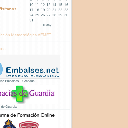
10
11
12
13
14
15
16
Visítanos
17
18
19
20
21
22
23
24
25
26
27
28
29
30
31
« May
icción Meteorológica AEMET
ces
 los Embalses – Granada
 de Guardia