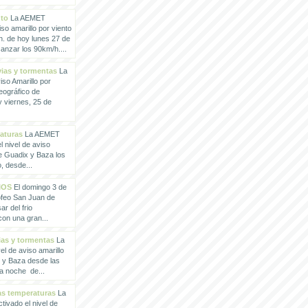
nto
La AEMET
so amarillo por viento
h. de hoy lunes 27 de
anzar los 90km/h....
vias y tormentas
La
so Amarillo por
eográfico de
 viernes, 25 de
raturas
La AEMET
 nivel de aviso
de Guadix y Baza los
, desde...
IOS
El domingo 3 de
rofeo San Juan de
ar del frio
con una gran...
vias y tormentas
La
l de aviso amarillo
x y Baza desde las
la noche de...
tas temperaturas
La
ivado el nivel de