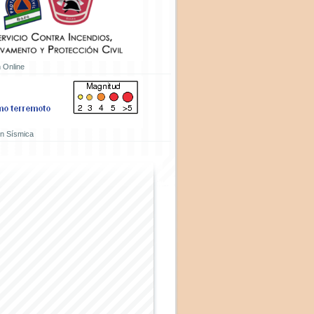
 Online
ón Sísmica