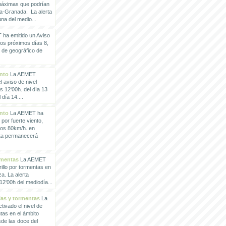
 máximas que podrían
a-Granada. La alerta
a del medio...
ha emitido un Aviso
los próximos días 8,
o de geográfico de
ento
La AEMET
 aviso de nivel
as 12'00h. del día 13
día 14....
ento
La AEMET ha
 por fuerte viento,
los 80km/h. en
rta permanecerá
rmentas
La AEMET
illo por tormentas en
a. La alerta
2'00h del mediodía...
vias y tormentas
La
ivado el nivel de
ntas en el ámbito
de las doce del