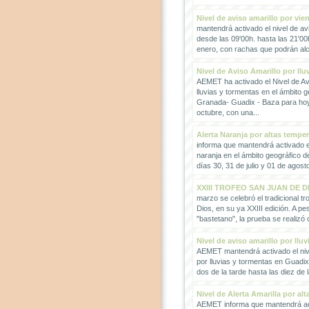
Nivel de aviso amarillo por vie
mantendrá activado el nivel de avi
desde las 09'00h. hasta las 21'00
enero, con rachas que podrán alc
Nivel de Aviso Amarillo por llu
AEMET ha activado el Nivel de Avi
lluvias y tormentas en el ámbito g
Granada- Guadix - Baza para hoy
octubre, con una...
Alerta Naranja por altas tempe
informa que mantendrá activado el
naranja en el ámbito geográfico 
días 30, 31 de julio y 01 de agosto
XXIII TROFEO SAN JUAN DE D
marzo se celebró el tradicional t
Dios, en su ya XXIII edición. A pes
"bastetano", la prueba se realizó 
Nivel de aviso amarillo por llu
AEMET mantendrá activado el nive
por lluvias y tormentas en Guadi
dos de la tarde hasta las diez de 
Nivel de Alerta Amarilla por al
AEMET informa que mantendrá act