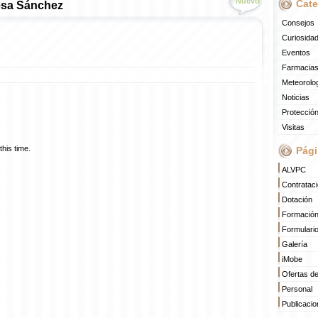
Nuevo
Cate
esa Sánchez
Consejos
Curiosida
Eventos
Farmacias
Meteorolo
Noticias
Protección
Visitas
his time.
Pági
ALVPC
Contratac
Dotación
Formació
Formulari
Galería
iMobe
Ofertas d
Personal
Publicaci