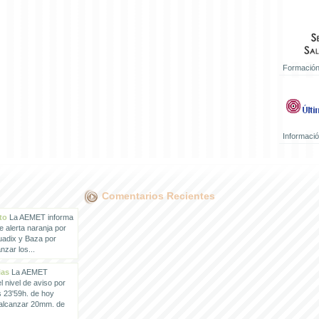
Formación
Informaci
Comentarios Recientes
to
La AEMET informa
e alerta naranja por
uadix y Baza por
zar los...
ias
La AEMET
 nivel de aviso por
s 23'59h. de hoy
 alcanzar 20mm. de