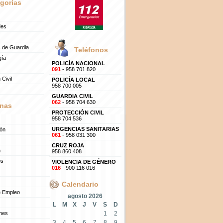
gorías
des
 de Guardia
Teléfonos
gía
POLICÍA NACIONAL
091
- 958 701 820
 Civil
POLICÍA LOCAL
958 700 005
GUARDIA CIVIL
062
- 958 704 630
nas
PROTECCIÓN CIVIL
958 704 536
URGENCIAS SANITARIAS
ión
061
- 958 031 300
CRUZ ROJA
n
958 860 408
os
VIOLENCIA DE GÉNERO
016
- 900 116 016
Calendario
e Empleo
agosto 2026
L
M
X
J
V
S
D
ones
1
2
3
4
5
6
7
8
9