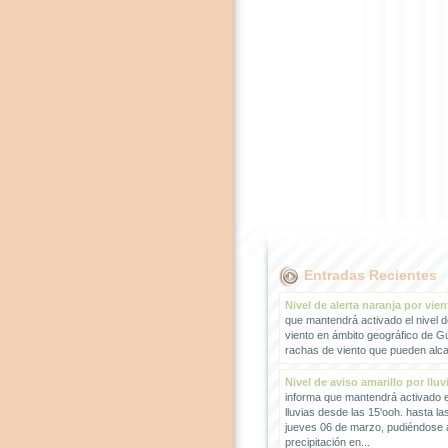
Entradas Recientes
Nivel de alerta naranja por vien
que mantendrá activado el nivel d
viento en ámbito geográfico de G
rachas de viento que pueden alcan
Nivel de aviso amarillo por lluv
informa que mantendrá activado el
lluvias desde las 15'ooh. hasta la
jueves 06 de marzo, pudiéndose
precipitación en...