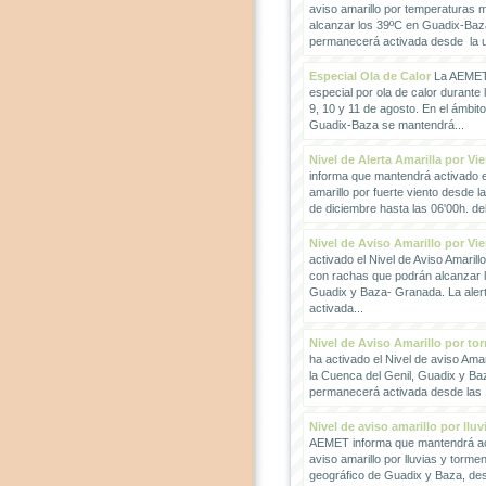
aviso amarillo por temperaturas
alcanzar los 39ºC en Guadix-Baz
permanecerá activada desde la un
Especial Ola de Calor
La AEMET 
especial por ola de calor durante 
9, 10 y 11 de agosto. En el ámbit
Guadix-Baza se mantendrá...
Nivel de Alerta Amarilla por Vi
informa que mantendrá activado el
amarillo por fuerte viento desde l
de diciembre hasta las 06'00h. del 
Nivel de Aviso Amarillo por Vi
activado el Nivel de Aviso Amarillo
con rachas que podrán alcanzar 
Guadix y Baza- Granada. La ale
activada...
Nivel de Aviso Amarillo por to
ha activado el Nivel de aviso Amar
la Cuenca del Genil, Guadix y Baz
permanecerá activada desde las 1
Nivel de aviso amarillo por llu
AEMET informa que mantendrá act
aviso amarillo por lluvias y torme
geográfico de Guadix y Baza, des