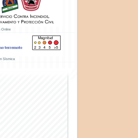
 Online
ón Sísmica