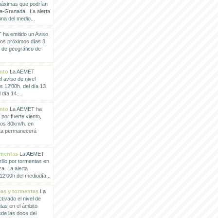
 máximas que podrían
a-Granada. La alerta
a del medio...
ha emitido un Aviso
los próximos días 8,
o de geográfico de
ento
La AEMET
 aviso de nivel
as 12'00h. del día 13
día 14....
ento
La AEMET ha
 por fuerte viento,
los 80km/h. en
rta permanecerá
rmentas
La AEMET
illo por tormentas en
a. La alerta
2'00h del mediodía...
vias y tormentas
La
ivado el nivel de
ntas en el ámbito
de las doce del