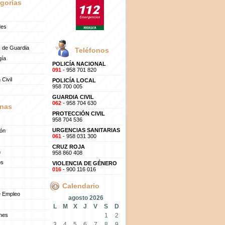
gorías
des
 de Guardia
Teléfonos
gía
POLICÍA NACIONAL
091
- 958 701 820
 Civil
POLICÍA LOCAL
958 700 005
GUARDIA CIVIL
062
- 958 704 630
nas
PROTECCIÓN CIVIL
958 704 536
URGENCIAS SANITARIAS
ión
061
- 958 031 300
CRUZ ROJA
n
958 860 408
os
VIOLENCIA DE GÉNERO
016
- 900 116 016
Calendario
e Empleo
agosto 2026
L
M
X
J
V
S
D
ones
1
2
3
4
5
6
7
8
9