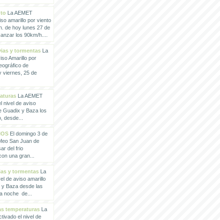
nto
La AEMET
so amarillo por viento
h. de hoy lunes 27 de
anzar los 90km/h....
vias y tormentas
La
so Amarillo por
eográfico de
 viernes, 25 de
raturas
La AEMET
 nivel de aviso
de Guadix y Baza los
, desde...
IOS
El domingo 3 de
rofeo San Juan de
ar del frio
con una gran...
vias y tormentas
La
l de aviso amarillo
x y Baza desde las
la noche de...
tas temperaturas
La
ivado el nivel de