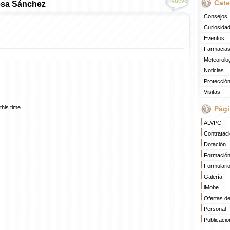
Nuevo
Cate
esa Sánchez
Consejos
Curiosida
Eventos
Farmacias
Meteorolo
Noticias
Protección
Visitas
his time.
Pági
ALVPC
Contratac
Dotación
Formació
Formulari
Galería
iMobe
Ofertas d
Personal
Publicaci