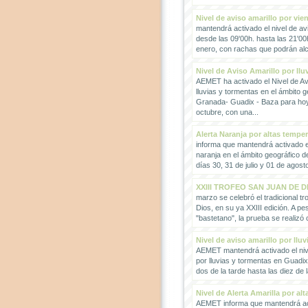
Nivel de aviso amarillo por vie
mantendrá activado el nivel de avi
desde las 09'00h. hasta las 21'00
enero, con rachas que podrán alc
Nivel de Aviso Amarillo por llu
AEMET ha activado el Nivel de Avi
lluvias y tormentas en el ámbito g
Granada- Guadix - Baza para hoy
octubre, con una...
Alerta Naranja por altas tempe
informa que mantendrá activado el
naranja en el ámbito geográfico 
días 30, 31 de julio y 01 de agosto
XXIII TROFEO SAN JUAN DE D
marzo se celebró el tradicional t
Dios, en su ya XXIII edición. A pes
"bastetano", la prueba se realizó 
Nivel de aviso amarillo por llu
AEMET mantendrá activado el nive
por lluvias y tormentas en Guadi
dos de la tarde hasta las diez de 
Nivel de Alerta Amarilla por al
AEMET informa que mantendrá act