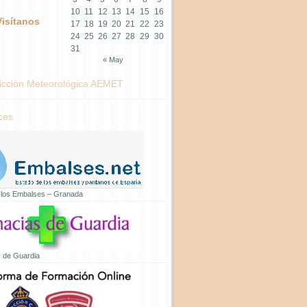
10
11
12
13
14
15
16
Visítanos
17
18
19
20
21
22
23
24
25
26
27
28
29
30
31
« May
icción Meteorológica AEMET
ces
 los Embalses – Granada
 de Guardia