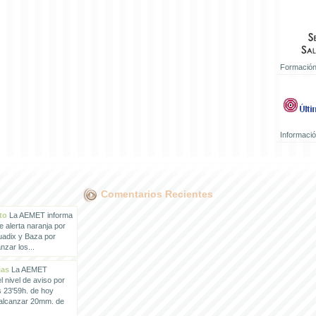
Formación
Informaci
Comentarios Recientes
to
La AEMET informa
e alerta naranja por
uadix y Baza por
zar los...
ias
La AEMET
 nivel de aviso por
s 23'59h. de hoy
 alcanzar 20mm. de