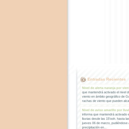
Entradas Recientes
Nivel de alerta naranja por vien
que mantendrá activado el nivel d
viento en ámbito geográfico de G
rachas de viento que pueden alcan
Nivel de aviso amarillo por lluv
informa que mantendrá activado el
lluvias desde las 15'ooh. hasta la
jueves 06 de marzo, pudiéndose
precipitación en...