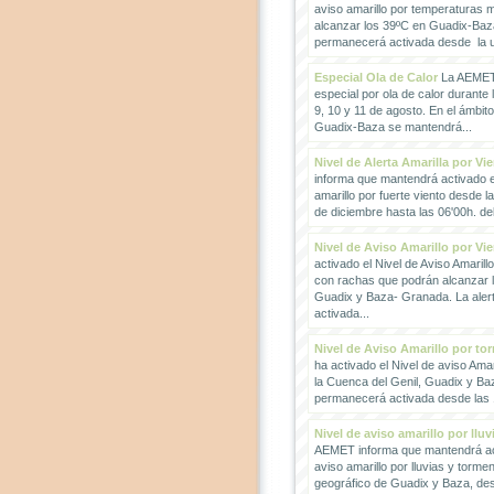
aviso amarillo por temperaturas
alcanzar los 39ºC en Guadix-Baz
permanecerá activada desde la un
Especial Ola de Calor
La AEMET 
especial por ola de calor durante 
9, 10 y 11 de agosto. En el ámbit
Guadix-Baza se mantendrá...
Nivel de Alerta Amarilla por Vi
informa que mantendrá activado el
amarillo por fuerte viento desde l
de diciembre hasta las 06'00h. del 
Nivel de Aviso Amarillo por Vi
activado el Nivel de Aviso Amarillo
con rachas que podrán alcanzar 
Guadix y Baza- Granada. La ale
activada...
Nivel de Aviso Amarillo por to
ha activado el Nivel de aviso Amar
la Cuenca del Genil, Guadix y Baz
permanecerá activada desde las 1
Nivel de aviso amarillo por llu
AEMET informa que mantendrá act
aviso amarillo por lluvias y torme
geográfico de Guadix y Baza, des