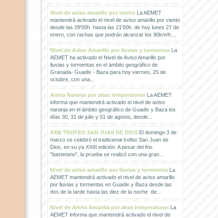
Nivel de aviso amarillo por viento
La AEMET
mantendrá activado el nivel de aviso amarillo por viento
desde las 09'00h. hasta las 21'00h. de hoy lunes 27 de
enero, con rachas que podrán alcanzar los 90km/h....
Nivel de Aviso Amarillo por lluvias y tormentas
La
AEMET ha activado el Nivel de Aviso Amarillo por
lluvias y tormentas en el ámbito geográfico de
Granada- Guadix - Baza para hoy viernes, 25 de
octubre, con una...
Alerta Naranja por altas temperaturas
La AEMET
informa que mantendrá activado el nivel de aviso
naranja en el ámbito geográfico de Guadix y Baza los
días 30, 31 de julio y 01 de agosto, desde...
XXIII TROFEO SAN JUAN DE DIOS
El domingo 3 de
marzo se celebró el tradicional trofeo San Juan de
Dios, en su ya XXIII edición. A pesar del frio
"bastetano", la prueba se realizó con una gran...
Nivel de aviso amarillo por lluvias y tormentas
La
AEMET mantendrá activado el nivel de aviso amarillo
por lluvias y tormentas en Guadix y Baza desde las
dos de la tarde hasta las diez de la noche de...
Nivel de Alerta Amarilla por altas temperaturas
La
AEMET informa que mantendrá activado el nivel de