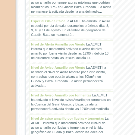
aviso amarillo por temperaturas máximas que podrían
alcanzar los 39ºC en Guadix-Baza-Granada. La alerta
permanecerá activada desde la una del medio...
Especial Ola de Calor
La AEMET ha emitido un Aviso
especial por ola de calor durante los próximos días 8,
9, 10 y 11 de agosto. En el ámbito de geográfico de
Guadix-Baza se mantendrá...
Nivel de Alerta Amarilla por Viento
La AEMET
informa que mantendrá activado el aviso de nivel
amarillo por fuerte viento desde las 12'00h. del día 13
de diciembre hasta las 06'00h. del día 14....
Nivel de Aviso Amarillo por Viento
La AEMET ha
activado el Nivel de Aviso Amarillo por fuerte viento,
con rachas que podrán alcanzar los 80km/h. en
Guadix y Baza- Granada. La alerta permanecerá
activada...
Nivel de Aviso Amarillo por tormentas
La AEMET
ha activado el Nivel de aviso Amarillo por tormentas en
la Cuenca del Genil, Guadix y Baza. La alerta
permanecerá activada desde las 12'00h del mediodía...
Nivel de aviso amarillo por lluvias y tormentas
La
AEMET informa que mantendrá activado el nivel de
aviso amarillo por lluvias y tormentas en el ámbito
geográfico de Guadix y Baza, desde las doce del