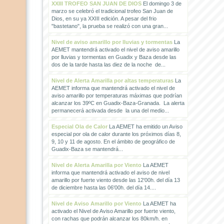
XXIII TROFEO SAN JUAN DE DIOS
El domingo 3 de
marzo se celebró el tradicional trofeo San Juan de
Dios, en su ya XXIII edición. A pesar del frio
"bastetano", la prueba se realizó con una gran...
Nivel de aviso amarillo por lluvias y tormentas
La
AEMET mantendrá activado el nivel de aviso amarillo
por lluvias y tormentas en Guadix y Baza desde las
dos de la tarde hasta las diez de la noche de...
Nivel de Alerta Amarilla por altas temperaturas
La
AEMET informa que mantendrá activado el nivel de
aviso amarillo por temperaturas máximas que podrían
alcanzar los 39ºC en Guadix-Baza-Granada. La alerta
permanecerá activada desde la una del medio...
Especial Ola de Calor
La AEMET ha emitido un Aviso
especial por ola de calor durante los próximos días 8,
9, 10 y 11 de agosto. En el ámbito de geográfico de
Guadix-Baza se mantendrá...
Nivel de Alerta Amarilla por Viento
La AEMET
informa que mantendrá activado el aviso de nivel
amarillo por fuerte viento desde las 12'00h. del día 13
de diciembre hasta las 06'00h. del día 14....
Nivel de Aviso Amarillo por Viento
La AEMET ha
activado el Nivel de Aviso Amarillo por fuerte viento,
con rachas que podrán alcanzar los 80km/h. en