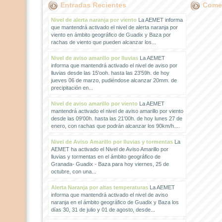
Entradas Recientes
Comen
Nivel de alerta naranja por viento
La AEMET informa
que mantendrá activado el nivel de alerta naranja por
viento en ámbito geográfico de Guadix y Baza por
rachas de viento que pueden alcanzar los...
Nivel de aviso amarillo por lluvias
La AEMET
informa que mantendrá activado el nivel de aviso por
lluvias desde las 15'ooh. hasta las 23'59h. de hoy
jueves 06 de marzo, pudiéndose alcanzar 20mm. de
precipitación en...
Nivel de aviso amarillo por viento
La AEMET
mantendrá activado el nivel de aviso amarillo por viento
desde las 09'00h. hasta las 21'00h. de hoy lunes 27 de
enero, con rachas que podrán alcanzar los 90km/h....
Nivel de Aviso Amarillo por lluvias y tormentas
La
AEMET ha activado el Nivel de Aviso Amarillo por
lluvias y tormentas en el ámbito geográfico de
Granada- Guadix - Baza para hoy viernes, 25 de
octubre, con una...
Alerta Naranja por altas temperaturas
La AEMET
informa que mantendrá activado el nivel de aviso
naranja en el ámbito geográfico de Guadix y Baza los
días 30, 31 de julio y 01 de agosto, desde...