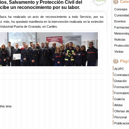
Nuevo
Cate
ios, Salvamento y Protección Civil del
ibe un reconocimiento por su labor.
Consejos
Curiosida
aza ha realizado un acto de reconocimiento a todo Servicio, por su
Eventos
ez más, ha quedado manifiesta en la intervención realizada en la extinción
 Industrial Puerta de Granada, en Caniles.
Farmacias
Meteorolo
Noticias
Protección
Visitas
Pági
ALVPC
Contratac
Dotación
Formació
Formulari
Galería
iMobe
his time.
Ofertas d
Personal
Publicaci