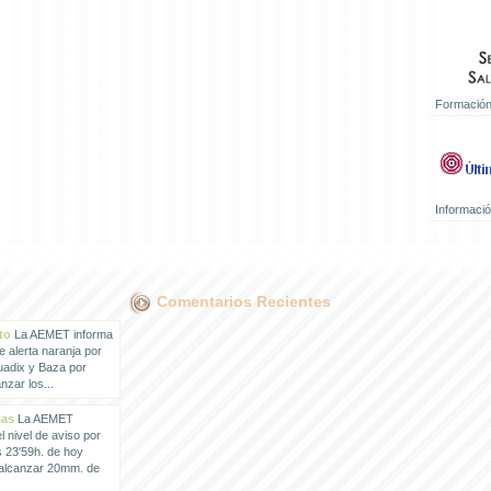
Formación
Informaci
Comentarios Recientes
to
La AEMET informa
e alerta naranja por
uadix y Baza por
zar los...
ias
La AEMET
 nivel de aviso por
s 23'59h. de hoy
 alcanzar 20mm. de