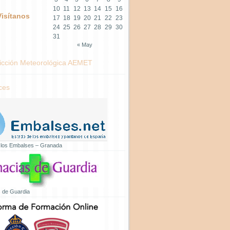
10
11
12
13
14
15
16
Visítanos
17
18
19
20
21
22
23
24
25
26
27
28
29
30
31
« May
icción Meteorológica AEMET
ces
 los Embalses – Granada
 de Guardia