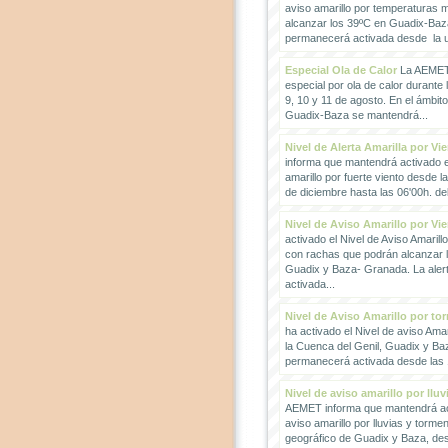
aviso amarillo por temperaturas
alcanzar los 39ºC en Guadix-Baz
permanecerá activada desde la un
Especial Ola de Calor
La AEMET 
especial por ola de calor durante 
9, 10 y 11 de agosto. En el ámbit
Guadix-Baza se mantendrá...
Nivel de Alerta Amarilla por Vi
informa que mantendrá activado el
amarillo por fuerte viento desde l
de diciembre hasta las 06'00h. del 
Nivel de Aviso Amarillo por Vi
activado el Nivel de Aviso Amarillo
con rachas que podrán alcanzar 
Guadix y Baza- Granada. La ale
activada...
Nivel de Aviso Amarillo por to
ha activado el Nivel de aviso Amar
la Cuenca del Genil, Guadix y Baz
permanecerá activada desde las 1
Nivel de aviso amarillo por llu
AEMET informa que mantendrá act
aviso amarillo por lluvias y torme
geográfico de Guadix y Baza, des