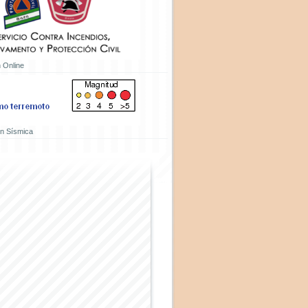
 Online
ón Sísmica