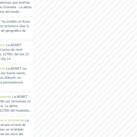
 máximas que podrían
a-Granada. La alerta
a del medio...
ha emitido un Aviso
los próximos días 8,
o de geográfico de
ento
La AEMET
 aviso de nivel
as 12'00h. del día 13
día 14....
ento
La AEMET ha
 por fuerte viento,
los 80km/h. en
rta permanecerá
rmentas
La AEMET
illo por tormentas en
a. La alerta
2'00h del mediodía...
vias y tormentas
La
ivado el nivel de
ntas en el ámbito
de las doce del