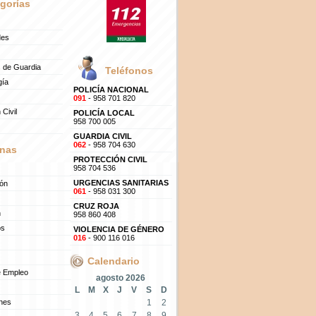
gorías
des
 de Guardia
Teléfonos
gía
POLICÍA NACIONAL
091
- 958 701 820
 Civil
POLICÍA LOCAL
958 700 005
GUARDIA CIVIL
062
- 958 704 630
nas
PROTECCIÓN CIVIL
958 704 536
URGENCIAS SANITARIAS
ión
061
- 958 031 300
CRUZ ROJA
n
958 860 408
os
VIOLENCIA DE GÉNERO
016
- 900 116 016
Calendario
e Empleo
agosto 2026
L
M
X
J
V
S
D
ones
1
2
3
4
5
6
7
8
9