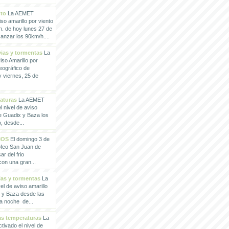
nto
La AEMET
so amarillo por viento
h. de hoy lunes 27 de
anzar los 90km/h....
vias y tormentas
La
so Amarillo por
eográfico de
 viernes, 25 de
raturas
La AEMET
 nivel de aviso
de Guadix y Baza los
, desde...
IOS
El domingo 3 de
rofeo San Juan de
ar del frio
con una gran...
vias y tormentas
La
l de aviso amarillo
x y Baza desde las
la noche de...
tas temperaturas
La
ivado el nivel de