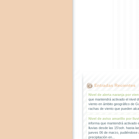
Entradas Recientes
Nivel de alerta naranja por vien
que mantendrá activado el nivel d
viento en ámbito geográfico de G
rachas de viento que pueden alcan
Nivel de aviso amarillo por lluv
informa que mantendrá activado el
lluvias desde las 15'ooh. hasta la
jueves 06 de marzo, pudiéndose
precipitación en...