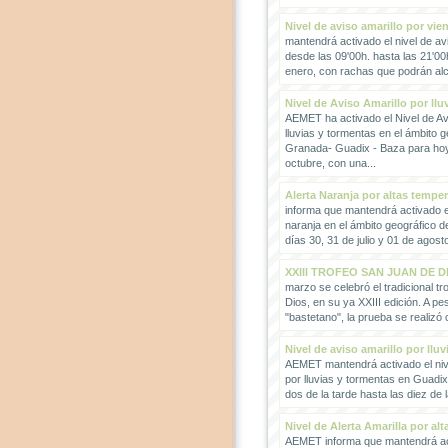
Nivel de aviso amarillo por vie
mantendrá activado el nivel de avi
desde las 09'00h. hasta las 21'00
enero, con rachas que podrán alc
Nivel de Aviso Amarillo por llu
AEMET ha activado el Nivel de Avi
lluvias y tormentas en el ámbito g
Granada- Guadix - Baza para hoy
octubre, con una...
Alerta Naranja por altas tempe
informa que mantendrá activado el
naranja en el ámbito geográfico 
días 30, 31 de julio y 01 de agosto
XXIII TROFEO SAN JUAN DE D
marzo se celebró el tradicional t
Dios, en su ya XXIII edición. A pes
"bastetano", la prueba se realizó 
Nivel de aviso amarillo por llu
AEMET mantendrá activado el nive
por lluvias y tormentas en Guadi
dos de la tarde hasta las diez de 
Nivel de Alerta Amarilla por al
AEMET informa que mantendrá act