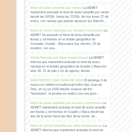
Nivel de aviso amarillo por viento
La AEMET
mantendrá activado el nivel de aviso amarillo por viento
desde las 09'00h. hasta las 21'00h. de hoy lunes 27 de
enero, con rachas que podrán alcanzar los 90km/h....
Nivel de Aviso Amarillo por lluvias y tormentas
La
AEMET ha activado el Nivel de Aviso Amarillo por
lluvias y tormentas en el ámbito geográfico de
Granada- Guadix - Baza para hoy viernes, 25 de
octubre, con una...
Alerta Naranja por altas temperaturas
La AEMET
informa que mantendrá activado el nivel de aviso
naranja en el ámbito geográfico de Guadix y Baza los
días 30, 31 de julio y 01 de agosto, desde...
XXIII TROFEO SAN JUAN DE DIOS
El domingo 3 de
marzo se celebró el tradicional trofeo San Juan de
Dios, en su ya XXIII edición. A pesar del frio
"bastetano", la prueba se realizó con una gran...
Nivel de aviso amarillo por lluvias y tormentas
La
AEMET mantendrá activado el nivel de aviso amarillo
por lluvias y tormentas en Guadix y Baza desde las
dos de la tarde hasta las diez de la noche de...
Nivel de Alerta Amarilla por altas temperaturas
La
AEMET informa que mantendrá activado el nivel de