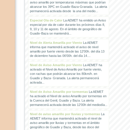
aviso amarillo por temperaturas máximas que podrían
alcanzar los 39ºC en Guadix-Baza-Granada. La alerta
permanecerá activada desde la una del medio...
Especial Ola de Calor
La AEMET ha emitido un Aviso
especial por ola de calor durante los próximos días 8,
9, 10 y 11 de agosto. En el ámbito de geográfico de
Guadix-Baza se mantendrá...
Nivel de Alerta Amarilla por Viento
La AEMET
informa que mantendrá activado el aviso de nivel
amarillo por fuerte viento desde las 12'00h. del día 13
de diciembre hasta las 06'00h. del día 14....
Nivel de Aviso Amarillo por Viento
La AEMET ha
activado el Nivel de Aviso Amarillo por fuerte viento,
con rachas que podrán alcanzar los 80km/h. en
Guadix y Baza- Granada. La alerta permanecerá
activada...
Nivel de Aviso Amarillo por tormentas
La AEMET
ha activado el Nivel de aviso Amarillo por tormentas en
la Cuenca del Genil, Guadix y Baza. La alerta
permanecerá activada desde las 12'00h del mediodía...
Nivel de aviso amarillo por lluvias y tormentas
La
AEMET informa que mantendrá activado el nivel de
aviso amarillo por lluvias y tormentas en el ámbito
geográfico de Guadix y Baza, desde las doce del