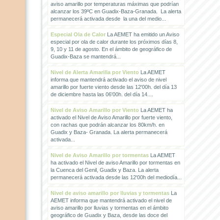
aviso amarillo por temperaturas máximas que podrían
alcanzar los 39ºC en Guadix-Baza-Granada. La alerta
permanecerá activada desde la una del medio...
Especial Ola de Calor
La AEMET ha emitido un Aviso
especial por ola de calor durante los próximos días 8,
9, 10 y 11 de agosto. En el ámbito de geográfico de
Guadix-Baza se mantendrá...
Nivel de Alerta Amarilla por Viento
La AEMET
informa que mantendrá activado el aviso de nivel
amarillo por fuerte viento desde las 12'00h. del día 13
de diciembre hasta las 06'00h. del día 14....
Nivel de Aviso Amarillo por Viento
La AEMET ha
activado el Nivel de Aviso Amarillo por fuerte viento,
con rachas que podrán alcanzar los 80km/h. en
Guadix y Baza- Granada. La alerta permanecerá
activada...
Nivel de Aviso Amarillo por tormentas
La AEMET
ha activado el Nivel de aviso Amarillo por tormentas en
la Cuenca del Genil, Guadix y Baza. La alerta
permanecerá activada desde las 12'00h del mediodía...
Nivel de aviso amarillo por lluvias y tormentas
La
AEMET informa que mantendrá activado el nivel de
aviso amarillo por lluvias y tormentas en el ámbito
geográfico de Guadix y Baza, desde las doce del