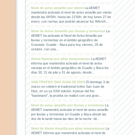
Nivel de aviso amarillo por viento
La AEMET
mantendrá activado el nivel de aviso amarillo por viento
desde las 09'00h. hasta las 21'00h. de hoy lunes 27 de
enero, con rachas que podrán alcanzar los 90km/h....
Nivel de Aviso Amarillo por lluvias y tormentas
La
AEMET ha activado el Nivel de Aviso Amarillo por
lluvias y tormentas en el ámbito geográfico de
Granada- Guadix - Baza para hoy viernes, 25 de
octubre, con una...
Alerta Naranja por altas temperaturas
La AEMET
informa que mantendrá activado el nivel de aviso
naranja en el ámbito geográfico de Guadix y Baza los
días 30, 31 de julio y 01 de agosto, desde...
XXIII TROFEO SAN JUAN DE DIOS
El domingo 3 de
marzo se celebró el tradicional trofeo San Juan de
Dios, en su ya XXIII edición. A pesar del frio
"bastetano", la prueba se realizó con una gran...
Nivel de aviso amarillo por lluvias y tormentas
La
AEMET mantendrá activado el nivel de aviso amarillo
por lluvias y tormentas en Guadix y Baza desde las
dos de la tarde hasta las diez de la noche de...
Nivel de Alerta Amarilla por altas temperaturas
La
AEMET informa que mantendrá activado el nivel de