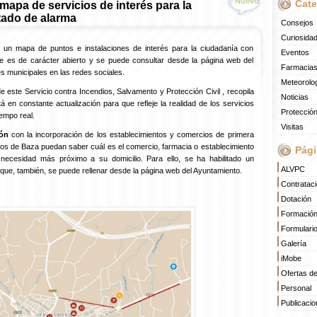
Nuevo
Cate
mapa de servicios de interés para la
tado de alarma
Consejos
Curiosida
 un mapa de puntos e instalaciones de interés para la ciudadanía con
Eventos
ue es de carácter abierto y se puede consultar desde la página web del
Farmacias
s municipales en las redes sociales.
Meteorolo
 este Servicio contra Incendios, Salvamento y Protección Civil , recopila
Noticias
en constante actualización para que refleje la realidad de los servicios
Protección
iempo real.
Visitas
ión
con la incorporación de los establecimientos y comercios de primera
nos de Baza puedan saber cuál es el comercio, farmacia o establecimiento
Pági
necesidad más próximo a su domicilio. Para ello, se ha habilitado un
ALVPC
 que, también, se puede rellenar desde la página web del Ayuntamiento.
Contratac
Dotación
Formació
Formulari
Galería
iMobe
Ofertas d
Personal
Publicaci