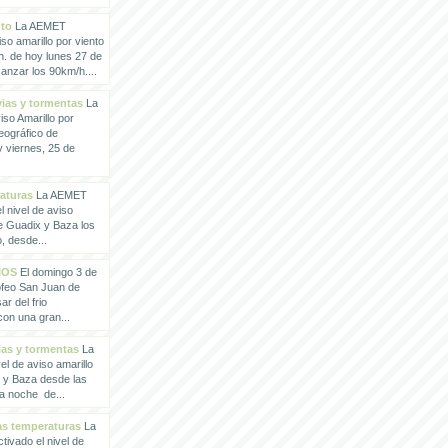
nto
La AEMET
so amarillo por viento
h. de hoy lunes 27 de
anzar los 90km/h....
vias y tormentas
La
so Amarillo por
eográfico de
 viernes, 25 de
raturas
La AEMET
 nivel de aviso
de Guadix y Baza los
, desde...
IOS
El domingo 3 de
rofeo San Juan de
ar del frio
con una gran...
vias y tormentas
La
l de aviso amarillo
x y Baza desde las
la noche de...
tas temperaturas
La
ivado el nivel de