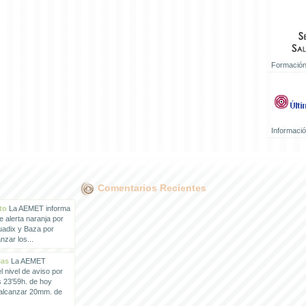
Formación
Informaci
Comentarios Recientes
to
La AEMET informa
e alerta naranja por
uadix y Baza por
zar los...
ias
La AEMET
 nivel de aviso por
s 23'59h. de hoy
 alcanzar 20mm. de