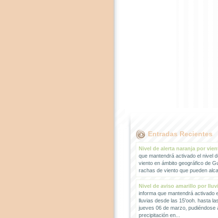
Entradas Recientes
Nivel de alerta naranja por vien
que mantendrá activado el nivel d
viento en ámbito geográfico de G
rachas de viento que pueden alcan
Nivel de aviso amarillo por lluv
informa que mantendrá activado el
lluvias desde las 15'ooh. hasta la
jueves 06 de marzo, pudiéndose
precipitación en...