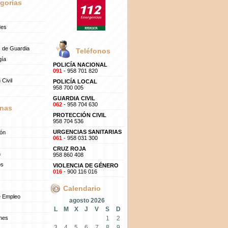
gorías
des
 de Guardia
Teléfonos
gía
POLICÍA NACIONAL
091
- 958 701 820
 Civil
POLICÍA LOCAL
958 700 005
GUARDIA CIVIL
062
- 958 704 630
nas
PROTECCIÓN CIVIL
958 704 536
URGENCIAS SANITARIAS
ión
061
- 958 031 300
CRUZ ROJA
n
958 860 408
os
VIOLENCIA DE GÉNERO
016
- 900 116 016
Calendario
e Empleo
agosto 2026
L
M
X
J
V
S
D
ones
1
2
3
4
5
6
7
8
9