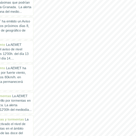
 máximas que podrían
a-Granada. La alerta
a del medio...
ha emitido un Aviso
los próximos días 8,
o de geográfico de
ento
La AEMET
 aviso de nivel
as 12'00h. del día 13
día 14....
ento
La AEMET ha
 por fuerte viento,
los 80km/h. en
rta permanecerá
rmentas
La AEMET
illo por tormentas en
a. La alerta
2'00h del mediodía...
vias y tormentas
La
ivado el nivel de
ntas en el ámbito
de las doce del