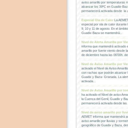
aviso amarillo por temperaturas
alcanzar los 39ºC en Guadix-Baz
permanecerá activada desde la un
Especial Ola de Calor
La AEMET 
especial por ola de calor durante 
9, 10 y 11 de agosto. En el ámbit
Guadix-Baza se mantendrá...
Nivel de Alerta Amarilla por Vi
informa que mantendrá activado el
amarillo por fuerte viento desde l
de diciembre hasta las 06'00h. del 
Nivel de Aviso Amarillo por Vi
activado el Nivel de Aviso Amarillo
con rachas que podrán alcanzar 
Guadix y Baza- Granada. La ale
activada...
Nivel de Aviso Amarillo por to
ha activado el Nivel de aviso Amar
la Cuenca del Genil, Guadix y Baz
permanecerá activada desde las 1
Nivel de aviso amarillo por llu
AEMET informa que mantendrá act
aviso amarillo por lluvias y torme
geográfico de Guadix y Baza, des