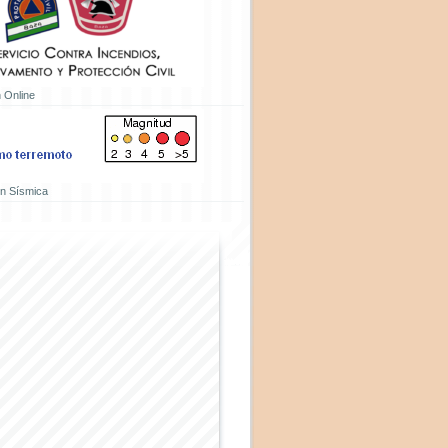
 Online
ón Sísmica