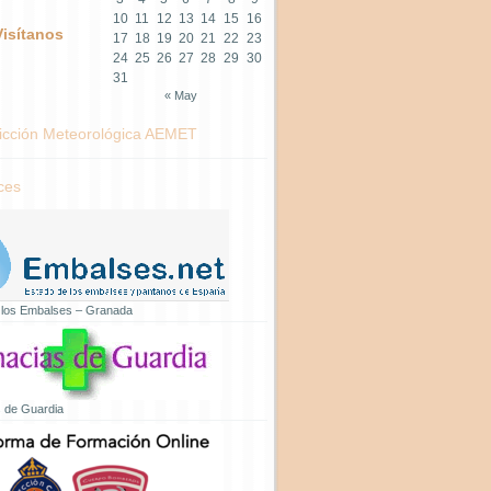
10
11
12
13
14
15
16
Visítanos
17
18
19
20
21
22
23
24
25
26
27
28
29
30
31
« May
icción Meteorológica AEMET
ces
 los Embalses – Granada
 de Guardia