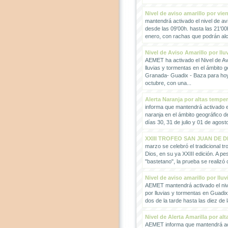
Nivel de aviso amarillo por vie
mantendrá activado el nivel de avi
desde las 09'00h. hasta las 21'00
enero, con rachas que podrán alc
Nivel de Aviso Amarillo por llu
AEMET ha activado el Nivel de Avi
lluvias y tormentas en el ámbito g
Granada- Guadix - Baza para hoy
octubre, con una...
Alerta Naranja por altas tempe
informa que mantendrá activado el
naranja en el ámbito geográfico 
días 30, 31 de julio y 01 de agosto
XXIII TROFEO SAN JUAN DE D
marzo se celebró el tradicional t
Dios, en su ya XXIII edición. A pes
"bastetano", la prueba se realizó 
Nivel de aviso amarillo por llu
AEMET mantendrá activado el nive
por lluvias y tormentas en Guadi
dos de la tarde hasta las diez de 
Nivel de Alerta Amarilla por al
AEMET informa que mantendrá act