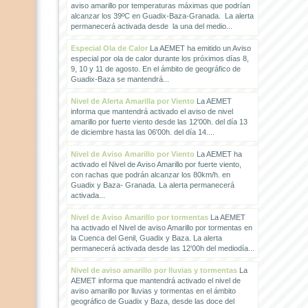
aviso amarillo por temperaturas máximas que podrían
alcanzar los 39ºC en Guadix-Baza-Granada. La alerta
permanecerá activada desde la una del medio...
Especial Ola de Calor
La AEMET ha emitido un Aviso
especial por ola de calor durante los próximos días 8,
9, 10 y 11 de agosto. En el ámbito de geográfico de
Guadix-Baza se mantendrá...
Nivel de Alerta Amarilla por Viento
La AEMET
informa que mantendrá activado el aviso de nivel
amarillo por fuerte viento desde las 12'00h. del día 13
de diciembre hasta las 06'00h. del día 14....
Nivel de Aviso Amarillo por Viento
La AEMET ha
activado el Nivel de Aviso Amarillo por fuerte viento,
con rachas que podrán alcanzar los 80km/h. en
Guadix y Baza- Granada. La alerta permanecerá
activada...
Nivel de Aviso Amarillo por tormentas
La AEMET
ha activado el Nivel de aviso Amarillo por tormentas en
la Cuenca del Genil, Guadix y Baza. La alerta
permanecerá activada desde las 12'00h del mediodía...
Nivel de aviso amarillo por lluvias y tormentas
La
AEMET informa que mantendrá activado el nivel de
aviso amarillo por lluvias y tormentas en el ámbito
geográfico de Guadix y Baza, desde las doce del