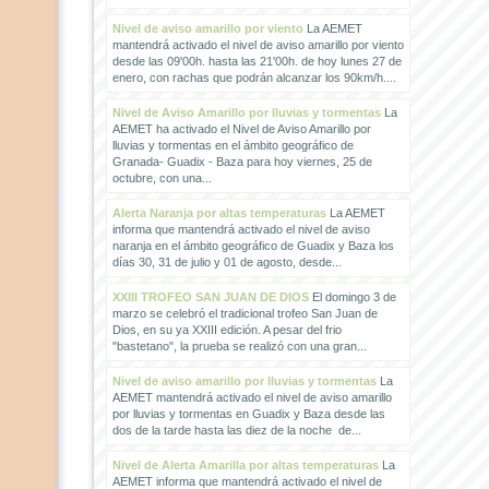
Nivel de aviso amarillo por viento
La AEMET
mantendrá activado el nivel de aviso amarillo por viento
desde las 09'00h. hasta las 21'00h. de hoy lunes 27 de
enero, con rachas que podrán alcanzar los 90km/h....
Nivel de Aviso Amarillo por lluvias y tormentas
La
AEMET ha activado el Nivel de Aviso Amarillo por
lluvias y tormentas en el ámbito geográfico de
Granada- Guadix - Baza para hoy viernes, 25 de
octubre, con una...
Alerta Naranja por altas temperaturas
La AEMET
informa que mantendrá activado el nivel de aviso
naranja en el ámbito geográfico de Guadix y Baza los
días 30, 31 de julio y 01 de agosto, desde...
XXIII TROFEO SAN JUAN DE DIOS
El domingo 3 de
marzo se celebró el tradicional trofeo San Juan de
Dios, en su ya XXIII edición. A pesar del frio
"bastetano", la prueba se realizó con una gran...
Nivel de aviso amarillo por lluvias y tormentas
La
AEMET mantendrá activado el nivel de aviso amarillo
por lluvias y tormentas en Guadix y Baza desde las
dos de la tarde hasta las diez de la noche de...
Nivel de Alerta Amarilla por altas temperaturas
La
AEMET informa que mantendrá activado el nivel de