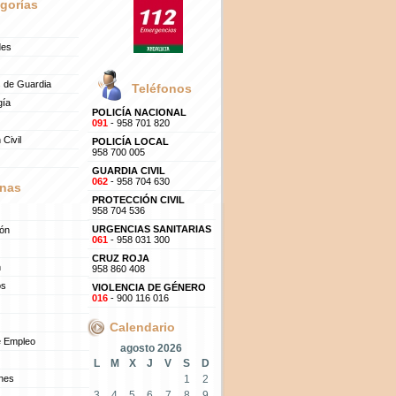
gorías
des
 de Guardia
Teléfonos
gía
POLICÍA NACIONAL
091
- 958 701 820
 Civil
POLICÍA LOCAL
958 700 005
GUARDIA CIVIL
062
- 958 704 630
nas
PROTECCIÓN CIVIL
958 704 536
URGENCIAS SANITARIAS
ión
061
- 958 031 300
CRUZ ROJA
n
958 860 408
os
VIOLENCIA DE GÉNERO
016
- 900 116 016
Calendario
e Empleo
agosto 2026
L
M
X
J
V
S
D
ones
1
2
3
4
5
6
7
8
9