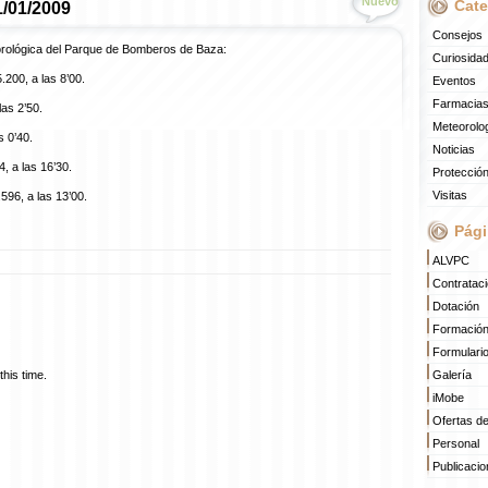
Nuevo
Cate
1/01/2009
Consejos
orológica del Parque de Bomberos de Baza:
Curiosida
.200, a las 8’00.
Eventos
Farmacias
as 2’50.
Meteorolo
s 0’40.
Noticias
 a las 16’30.
Protección
Visitas
96, a las 13’00.
Pági
ALVPC
Contratac
Dotación
Formació
Formulari
his time.
Galería
iMobe
Ofertas d
Personal
Publicaci