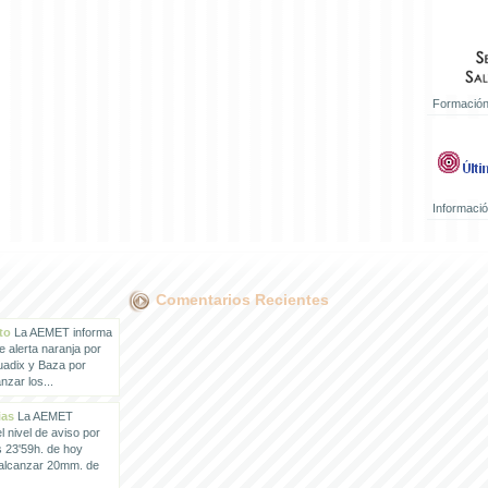
Formación
Informaci
Comentarios Recientes
to
La AEMET informa
e alerta naranja por
uadix y Baza por
zar los...
ias
La AEMET
 nivel de aviso por
s 23'59h. de hoy
 alcanzar 20mm. de