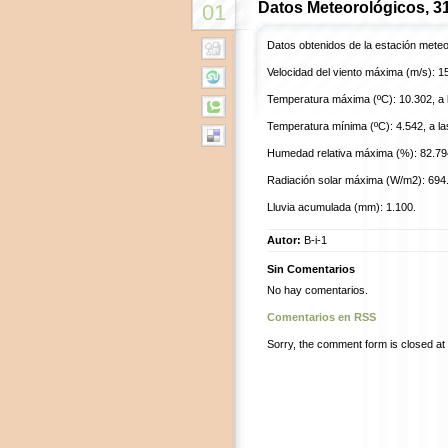
Datos Meteorológicos, 3
01
Datos obtenidos de la estación mete
Velocidad del viento máxima (m/s): 15
Temperatura máxima (ºC): 10.302, a l
Temperatura mínima (ºC): 4.542, a la
Humedad relativa máxima (%): 82.794,
Radiación solar máxima (W/m2): 694.5
Lluvia acumulada (mm): 1.100.
Autor:
B-i-1
Sin Comentarios
No hay comentarios.
Comentarios en RSS
Sorry, the comment form is closed at t