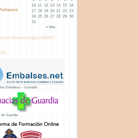
10
11
12
13
14
15
16
Visítanos
17
18
19
20
21
22
23
24
25
26
27
28
29
30
31
« May
icción Meteorológica AEMET
ces
 los Embalses – Granada
 de Guardia