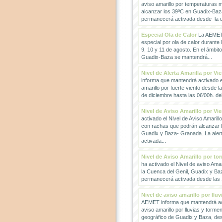
aviso amarillo por temperaturas
alcanzar los 39ºC en Guadix-Baz
permanecerá activada desde la un
Especial Ola de Calor
La AEMET 
especial por ola de calor durante 
9, 10 y 11 de agosto. En el ámbit
Guadix-Baza se mantendrá...
Nivel de Alerta Amarilla por Vi
informa que mantendrá activado el
amarillo por fuerte viento desde l
de diciembre hasta las 06'00h. del 
Nivel de Aviso Amarillo por Vi
activado el Nivel de Aviso Amarillo
con rachas que podrán alcanzar 
Guadix y Baza- Granada. La ale
activada...
Nivel de Aviso Amarillo por to
ha activado el Nivel de aviso Amar
la Cuenca del Genil, Guadix y Baz
permanecerá activada desde las 1
Nivel de aviso amarillo por llu
AEMET informa que mantendrá act
aviso amarillo por lluvias y torme
geográfico de Guadix y Baza, des