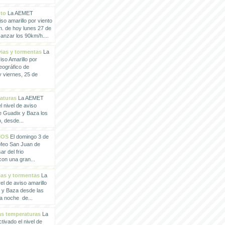
nto
La AEMET
so amarillo por viento
h. de hoy lunes 27 de
anzar los 90km/h....
vias y tormentas
La
so Amarillo por
eográfico de
 viernes, 25 de
raturas
La AEMET
 nivel de aviso
de Guadix y Baza los
, desde...
IOS
El domingo 3 de
rofeo San Juan de
ar del frio
con una gran...
vias y tormentas
La
l de aviso amarillo
x y Baza desde las
la noche de...
tas temperaturas
La
ivado el nivel de