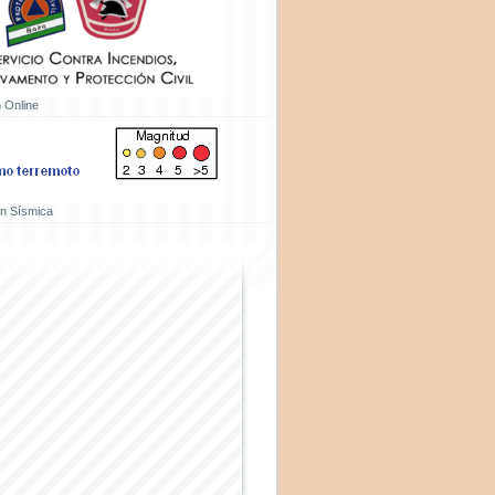
 Online
ón Sísmica