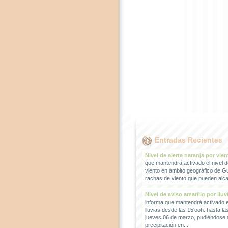
Entradas Recientes
Nivel de alerta naranja por vien
que mantendrá activado el nivel d
viento en ámbito geográfico de G
rachas de viento que pueden alcan
Nivel de aviso amarillo por lluv
informa que mantendrá activado el
lluvias desde las 15'ooh. hasta la
jueves 06 de marzo, pudiéndose
precipitación en...