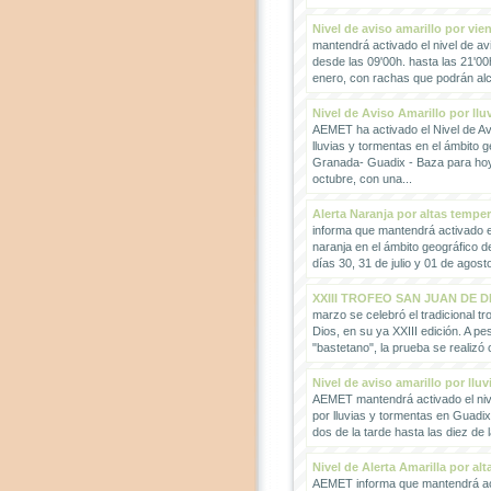
Nivel de aviso amarillo por vie
mantendrá activado el nivel de avi
desde las 09'00h. hasta las 21'00
enero, con rachas que podrán alc
Nivel de Aviso Amarillo por llu
AEMET ha activado el Nivel de Avi
lluvias y tormentas en el ámbito g
Granada- Guadix - Baza para hoy
octubre, con una...
Alerta Naranja por altas tempe
informa que mantendrá activado el
naranja en el ámbito geográfico 
días 30, 31 de julio y 01 de agosto
XXIII TROFEO SAN JUAN DE D
marzo se celebró el tradicional t
Dios, en su ya XXIII edición. A pes
"bastetano", la prueba se realizó 
Nivel de aviso amarillo por llu
AEMET mantendrá activado el nive
por lluvias y tormentas en Guadi
dos de la tarde hasta las diez de 
Nivel de Alerta Amarilla por al
AEMET informa que mantendrá act