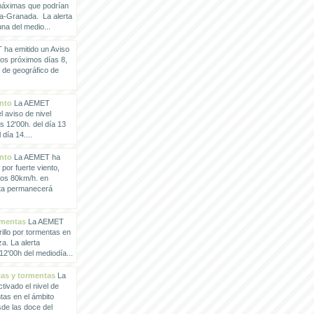
 máximas que podrían
a-Granada. La alerta
a del medio...
ha emitido un Aviso
los próximos días 8,
o de geográfico de
ento
La AEMET
 aviso de nivel
as 12'00h. del día 13
día 14....
ento
La AEMET ha
 por fuerte viento,
los 80km/h. en
rta permanecerá
rmentas
La AEMET
illo por tormentas en
a. La alerta
2'00h del mediodía...
vias y tormentas
La
ivado el nivel de
ntas en el ámbito
de las doce del