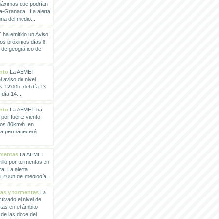
 máximas que podrían
a-Granada. La alerta
a del medio...
ha emitido un Aviso
los próximos días 8,
o de geográfico de
ento
La AEMET
 aviso de nivel
as 12'00h. del día 13
día 14....
ento
La AEMET ha
 por fuerte viento,
los 80km/h. en
rta permanecerá
rmentas
La AEMET
illo por tormentas en
a. La alerta
2'00h del mediodía...
vias y tormentas
La
ivado el nivel de
ntas en el ámbito
de las doce del