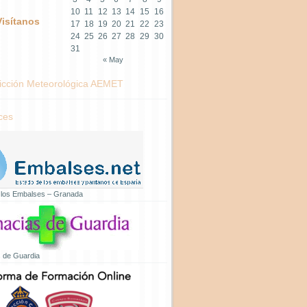
10
11
12
13
14
15
16
Visítanos
17
18
19
20
21
22
23
24
25
26
27
28
29
30
31
« May
icción Meteorológica AEMET
ces
 los Embalses – Granada
 de Guardia