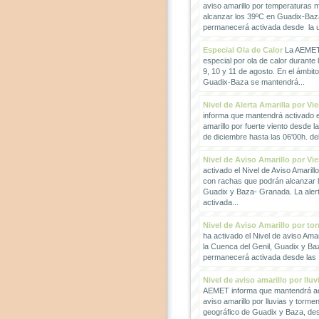
aviso amarillo por temperaturas
alcanzar los 39ºC en Guadix-Baz
permanecerá activada desde la un
Especial Ola de Calor
La AEMET 
especial por ola de calor durante 
9, 10 y 11 de agosto. En el ámbit
Guadix-Baza se mantendrá...
Nivel de Alerta Amarilla por Vi
informa que mantendrá activado el
amarillo por fuerte viento desde l
de diciembre hasta las 06'00h. del 
Nivel de Aviso Amarillo por Vi
activado el Nivel de Aviso Amarillo
con rachas que podrán alcanzar 
Guadix y Baza- Granada. La ale
activada...
Nivel de Aviso Amarillo por to
ha activado el Nivel de aviso Amar
la Cuenca del Genil, Guadix y Baz
permanecerá activada desde las 1
Nivel de aviso amarillo por llu
AEMET informa que mantendrá act
aviso amarillo por lluvias y torme
geográfico de Guadix y Baza, des