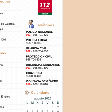
gorías
des
 de Guardia
Teléfonos
gía
POLICÍA NACIONAL
091
- 958 701 820
 Civil
POLICÍA LOCAL
958 700 005
GUARDIA CIVIL
062
- 958 704 630
nas
PROTECCIÓN CIVIL
958 704 536
URGENCIAS SANITARIAS
ión
061
- 958 031 300
CRUZ ROJA
n
958 860 408
os
VIOLENCIA DE GÉNERO
016
- 900 116 016
Calendario
e Empleo
agosto 2026
L
M
X
J
V
S
D
ones
1
2
3
4
5
6
7
8
9