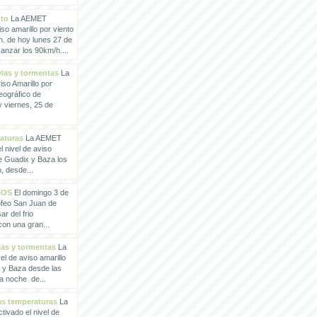
nto
La AEMET
so amarillo por viento
h. de hoy lunes 27 de
anzar los 90km/h....
vias y tormentas
La
so Amarillo por
eográfico de
 viernes, 25 de
raturas
La AEMET
 nivel de aviso
de Guadix y Baza los
, desde...
IOS
El domingo 3 de
rofeo San Juan de
ar del frio
con una gran...
vias y tormentas
La
l de aviso amarillo
x y Baza desde las
la noche de...
tas temperaturas
La
ivado el nivel de