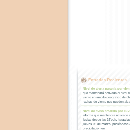
Entradas Recientes
Nivel de alerta naranja por vien
que mantendrá activado el nivel d
viento en ámbito geográfico de G
rachas de viento que pueden alcan
Nivel de aviso amarillo por lluv
informa que mantendrá activado el
lluvias desde las 15'ooh. hasta la
jueves 06 de marzo, pudiéndose
precipitación en...