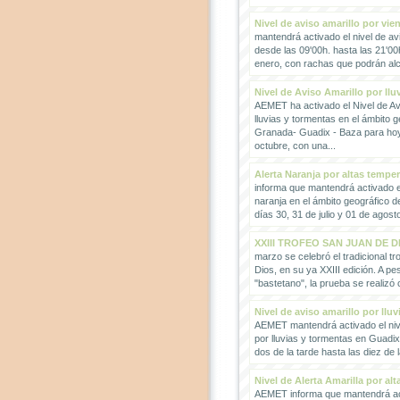
Nivel de aviso amarillo por vie
mantendrá activado el nivel de avi
desde las 09'00h. hasta las 21'00
enero, con rachas que podrán alc
Nivel de Aviso Amarillo por llu
AEMET ha activado el Nivel de Avi
lluvias y tormentas en el ámbito g
Granada- Guadix - Baza para hoy
octubre, con una...
Alerta Naranja por altas tempe
informa que mantendrá activado el
naranja en el ámbito geográfico 
días 30, 31 de julio y 01 de agosto
XXIII TROFEO SAN JUAN DE D
marzo se celebró el tradicional t
Dios, en su ya XXIII edición. A pes
"bastetano", la prueba se realizó 
Nivel de aviso amarillo por llu
AEMET mantendrá activado el nive
por lluvias y tormentas en Guadi
dos de la tarde hasta las diez de 
Nivel de Alerta Amarilla por al
AEMET informa que mantendrá act