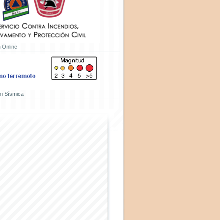
 Online
ón Sísmica