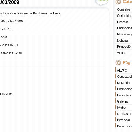
Nuevo
Cate
1/03/2009
Consejos
orológica del Parque de Bomberos de Baza:
Curiosida
.450 a las 16’00.
Eventos
Farmacias
as 15’10.
Meteorolo
 5’20.
Noticias
 a las 07’10.
Protección
Visitas
334 a las 12’30.
Pági
ALVPC
Contratac
Dotación
Formació
his time.
Formulari
Galería
iMobe
Ofertas d
Personal
Publicaci