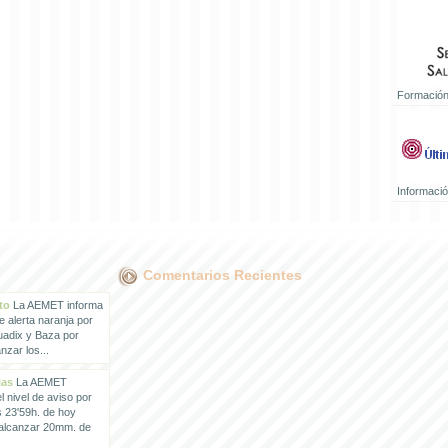
Formación
Informaci
Comentarios Recientes
to
La AEMET informa
e alerta naranja por
uadix y Baza por
zar los...
ias
La AEMET
 nivel de aviso por
s 23'59h. de hoy
 alcanzar 20mm. de