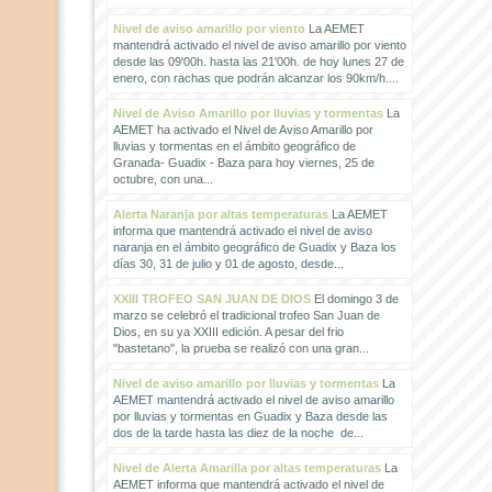
Nivel de aviso amarillo por viento
La AEMET
mantendrá activado el nivel de aviso amarillo por viento
desde las 09'00h. hasta las 21'00h. de hoy lunes 27 de
enero, con rachas que podrán alcanzar los 90km/h....
Nivel de Aviso Amarillo por lluvias y tormentas
La
AEMET ha activado el Nivel de Aviso Amarillo por
lluvias y tormentas en el ámbito geográfico de
Granada- Guadix - Baza para hoy viernes, 25 de
octubre, con una...
Alerta Naranja por altas temperaturas
La AEMET
informa que mantendrá activado el nivel de aviso
naranja en el ámbito geográfico de Guadix y Baza los
días 30, 31 de julio y 01 de agosto, desde...
XXIII TROFEO SAN JUAN DE DIOS
El domingo 3 de
marzo se celebró el tradicional trofeo San Juan de
Dios, en su ya XXIII edición. A pesar del frio
"bastetano", la prueba se realizó con una gran...
Nivel de aviso amarillo por lluvias y tormentas
La
AEMET mantendrá activado el nivel de aviso amarillo
por lluvias y tormentas en Guadix y Baza desde las
dos de la tarde hasta las diez de la noche de...
Nivel de Alerta Amarilla por altas temperaturas
La
AEMET informa que mantendrá activado el nivel de