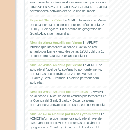
aviso amarillo por temperaturas máximas que podrían
alcanzar los 39ºC en Guadix-Baza-Granada. La alerta
permanecerá activada desde la una del medio...
Especial Ola de Calor
La AEMET ha emitido un Aviso
especial por ola de calor durante los próximos días 8,
9, 10 y 11 de agosto. En el ámbito de geográfico de
Guadix-Baza se mantendrá...
Nivel de Alerta Amarilla por Viento
La AEMET
informa que mantendrá activado el aviso de nivel
amarillo por fuerte viento desde las 12'00h. del día 13
de diciembre hasta las 06'00h. del día 14....
Nivel de Aviso Amarillo por Viento
La AEMET ha
activado el Nivel de Aviso Amarillo por fuerte viento,
con rachas que podrán alcanzar los 80km/h. en
Guadix y Baza- Granada. La alerta permanecerá
activada...
Nivel de Aviso Amarillo por tormentas
La AEMET
ha activado el Nivel de aviso Amarillo por tormentas en
la Cuenca del Genil, Guadix y Baza. La alerta
permanecerá activada desde las 12'00h del mediodía...
Nivel de aviso amarillo por lluvias y tormentas
La
AEMET informa que mantendrá activado el nivel de
aviso amarillo por lluvias y tormentas en el ámbito
geográfico de Guadix y Baza, desde las doce del