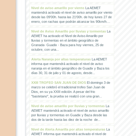
Nivel de aviso amarillo por viento
La AEMET
mantendrá activado el nivel de aviso amarillo por viento
desde las 09'00h. hasta las 21'00h. de hoy lunes 27 de
enero, con rachas que podrán alcanzar los 90km/h....
Nivel de Aviso Amarillo por lluvias y tormentas
La
AEMET ha activado el Nivel de Aviso Amarillo por
lluvias y tormentas en el ámbito geográfico de
Granada- Guadix - Baza para hoy viernes, 25 de
octubre, con una...
Alerta Naranja por altas temperaturas
La AEMET
informa que mantendrá activado el nivel de aviso
naranja en el ámbito geográfico de Guadix y Baza los
días 30, 31 de julio y 01 de agosto, desde...
XXIII TROFEO SAN JUAN DE DIOS
El domingo 3 de
marzo se celebró el tradicional trofeo San Juan de
Dios, en su ya XXIII edición. A pesar del frio
"bastetano", la prueba se realizó con una gran...
Nivel de aviso amarillo por lluvias y tormentas
La
AEMET mantendrá activado el nivel de aviso amarillo
por lluvias y tormentas en Guadix y Baza desde las
dos de la tarde hasta las diez de la noche de...
Nivel de Alerta Amarilla por altas temperaturas
La
AEMET informa que mantendrá activado el nivel de