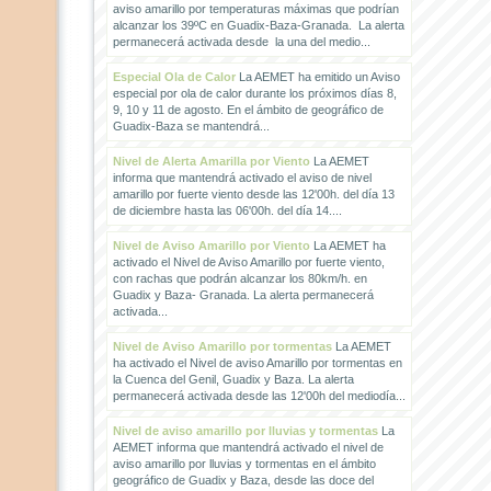
aviso amarillo por temperaturas máximas que podrían
alcanzar los 39ºC en Guadix-Baza-Granada. La alerta
permanecerá activada desde la una del medio...
Especial Ola de Calor
La AEMET ha emitido un Aviso
especial por ola de calor durante los próximos días 8,
9, 10 y 11 de agosto. En el ámbito de geográfico de
Guadix-Baza se mantendrá...
Nivel de Alerta Amarilla por Viento
La AEMET
informa que mantendrá activado el aviso de nivel
amarillo por fuerte viento desde las 12'00h. del día 13
de diciembre hasta las 06'00h. del día 14....
Nivel de Aviso Amarillo por Viento
La AEMET ha
activado el Nivel de Aviso Amarillo por fuerte viento,
con rachas que podrán alcanzar los 80km/h. en
Guadix y Baza- Granada. La alerta permanecerá
activada...
Nivel de Aviso Amarillo por tormentas
La AEMET
ha activado el Nivel de aviso Amarillo por tormentas en
la Cuenca del Genil, Guadix y Baza. La alerta
permanecerá activada desde las 12'00h del mediodía...
Nivel de aviso amarillo por lluvias y tormentas
La
AEMET informa que mantendrá activado el nivel de
aviso amarillo por lluvias y tormentas en el ámbito
geográfico de Guadix y Baza, desde las doce del