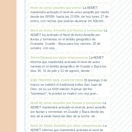
Nivel de aviso amarillo por viento
La AEMET
mantendrá activado el nivel de aviso amarillo por viento
desde las 09'00h. hasta las 21'00h. de hoy lunes 27 de
enero, con rachas que podrán alcanzar los 90km/h....
Nivel de Aviso Amarillo por lluvias y tormentas
La
AEMET ha activado el Nivel de Aviso Amarillo por
lluvias y tormentas en el ámbito geográfico de
Granada- Guadix - Baza para hoy viernes, 25 de
octubre, con una...
Alerta Naranja por altas temperaturas
La AEMET
informa que mantendrá activado el nivel de aviso
naranja en el ámbito geográfico de Guadix y Baza los
días 30, 31 de julio y 01 de agosto, desde...
XXIII TROFEO SAN JUAN DE DIOS
El domingo 3 de
marzo se celebró el tradicional trofeo San Juan de
Dios, en su ya XXIII edición. A pesar del frio
"bastetano", la prueba se realizó con una gran...
Nivel de aviso amarillo por lluvias y tormentas
La
AEMET mantendrá activado el nivel de aviso amarillo
por lluvias y tormentas en Guadix y Baza desde las
dos de la tarde hasta las diez de la noche de...
Nivel de Alerta Amarilla por altas temperaturas
La
AEMET informa que mantendrá activado el nivel de