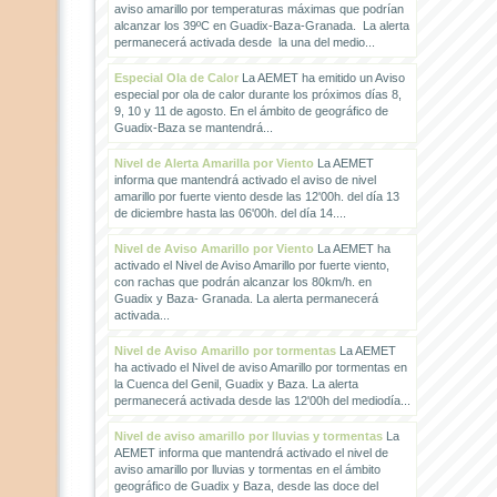
aviso amarillo por temperaturas máximas que podrían
alcanzar los 39ºC en Guadix-Baza-Granada. La alerta
permanecerá activada desde la una del medio...
Especial Ola de Calor
La AEMET ha emitido un Aviso
especial por ola de calor durante los próximos días 8,
9, 10 y 11 de agosto. En el ámbito de geográfico de
Guadix-Baza se mantendrá...
Nivel de Alerta Amarilla por Viento
La AEMET
informa que mantendrá activado el aviso de nivel
amarillo por fuerte viento desde las 12'00h. del día 13
de diciembre hasta las 06'00h. del día 14....
Nivel de Aviso Amarillo por Viento
La AEMET ha
activado el Nivel de Aviso Amarillo por fuerte viento,
con rachas que podrán alcanzar los 80km/h. en
Guadix y Baza- Granada. La alerta permanecerá
activada...
Nivel de Aviso Amarillo por tormentas
La AEMET
ha activado el Nivel de aviso Amarillo por tormentas en
la Cuenca del Genil, Guadix y Baza. La alerta
permanecerá activada desde las 12'00h del mediodía...
Nivel de aviso amarillo por lluvias y tormentas
La
AEMET informa que mantendrá activado el nivel de
aviso amarillo por lluvias y tormentas en el ámbito
geográfico de Guadix y Baza, desde las doce del