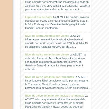
aviso amarillo por temperaturas máximas que podrían
alcanzar los 39ºC en Guadix-Baza-Granada. La alerta
permanecerá activada desde la una del medio...
Especial Ola de Calor
La AEMET ha emitido un Aviso
especial por ola de calor durante los próximos días 8,
9, 10 y 11 de agosto. En el ámbito de geográfico de
Guadix-Baza se mantendrá...
Nivel de Alerta Amarilla por Viento
La AEMET
informa que mantendrá activado el aviso de nivel
amarillo por fuerte viento desde las 12'00h. del día 13
de diciembre hasta las 06'00h. del día 14....
Nivel de Aviso Amarillo por Viento
La AEMET ha
activado el Nivel de Aviso Amarillo por fuerte viento,
con rachas que podrán alcanzar los 80km/h. en
Guadix y Baza- Granada. La alerta permanecerá
activada...
Nivel de Aviso Amarillo por tormentas
La AEMET
ha activado el Nivel de aviso Amarillo por tormentas en
la Cuenca del Genil, Guadix y Baza. La alerta
permanecerá activada desde las 12'00h del mediodía...
Nivel de aviso amarillo por lluvias y tormentas
La
AEMET informa que mantendrá activado el nivel de
aviso amarillo por lluvias y tormentas en el ámbito
geográfico de Guadix y Baza, desde las doce del