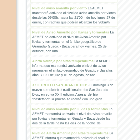
Nivel de aviso amarillo por viento
La AEMET
mantendrá activado el nivel de aviso amarillo por viento
desde las 09'00h. hasta las 21'00h. de hoy lunes 27 de
enero, con rachas que podrán alcanzar los 90km/h....
Nivel de Aviso Amarillo por lluvias y tormentas
La
AEMET ha activado el Nivel de Aviso Amarillo por
lluvias y tormentas en el ámbito geográfico de
Granada- Guadix - Baza para hoy viernes, 25 de
octubre, con una...
Alerta Naranja por altas temperaturas
La AEMET
informa que mantendrá activado el nivel de aviso
naranja en el ámbito geográfico de Guadix y Baza los
días 30, 31 de julio y 01 de agosto, desde...
XXIII TROFEO SAN JUAN DE DIOS
El domingo 3 de
marzo se celebró el tradicional trofeo San Juan de
Dios, en su ya XXIII edición. A pesar del frio
"bastetano", la prueba se realizó con una gran...
Nivel de aviso amarillo por lluvias y tormentas
La
AEMET mantendrá activado el nivel de aviso amarillo
por lluvias y tormentas en Guadix y Baza desde las
dos de la tarde hasta las diez de la noche de...
Nivel de Alerta Amarilla por altas temperaturas
La
AEMET informa que mantendrá activado el nivel de