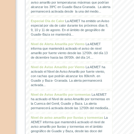
aviso amarillo por temperaturas máximas que podrían
alcanzar los 39ºC en Guadix-Baza-Granada. La alerta
permanecerá activada desde la una del medio...
Especial Ola de Calor
La AEMET ha emitido un Aviso
especial por ola de calor durante los próximos días 8,
9, 10 y 11 de agosto. En el ámbito de geográfico de
Guadix-Baza se mantendrá...
Nivel de Alerta Amarilla por Viento
La AEMET
informa que mantendrá activado el aviso de nivel
amarillo por fuerte viento desde las 12'00h. del día 13
de diciembre hasta las 06'00h. del día 14....
Nivel de Aviso Amarillo por Viento
La AEMET ha
activado el Nivel de Aviso Amarillo por fuerte viento,
con rachas que podrán alcanzar los 80km/h. en
Guadix y Baza- Granada. La alerta permanecerá
activada...
Nivel de Aviso Amarillo por tormentas
La AEMET
ha activado el Nivel de aviso Amarillo por tormentas en
la Cuenca del Genil, Guadix y Baza. La alerta
permanecerá activada desde las 12'00h del mediodía...
Nivel de aviso amarillo por lluvias y tormentas
La
AEMET informa que mantendrá activado el nivel de
aviso amarillo por lluvias y tormentas en el ámbito
geográfico de Guadix y Baza, desde las doce del