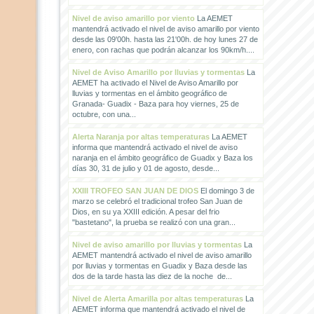
Nivel de aviso amarillo por viento
La AEMET
mantendrá activado el nivel de aviso amarillo por viento
desde las 09'00h. hasta las 21'00h. de hoy lunes 27 de
enero, con rachas que podrán alcanzar los 90km/h....
Nivel de Aviso Amarillo por lluvias y tormentas
La
AEMET ha activado el Nivel de Aviso Amarillo por
lluvias y tormentas en el ámbito geográfico de
Granada- Guadix - Baza para hoy viernes, 25 de
octubre, con una...
Alerta Naranja por altas temperaturas
La AEMET
informa que mantendrá activado el nivel de aviso
naranja en el ámbito geográfico de Guadix y Baza los
días 30, 31 de julio y 01 de agosto, desde...
XXIII TROFEO SAN JUAN DE DIOS
El domingo 3 de
marzo se celebró el tradicional trofeo San Juan de
Dios, en su ya XXIII edición. A pesar del frio
"bastetano", la prueba se realizó con una gran...
Nivel de aviso amarillo por lluvias y tormentas
La
AEMET mantendrá activado el nivel de aviso amarillo
por lluvias y tormentas en Guadix y Baza desde las
dos de la tarde hasta las diez de la noche de...
Nivel de Alerta Amarilla por altas temperaturas
La
AEMET informa que mantendrá activado el nivel de