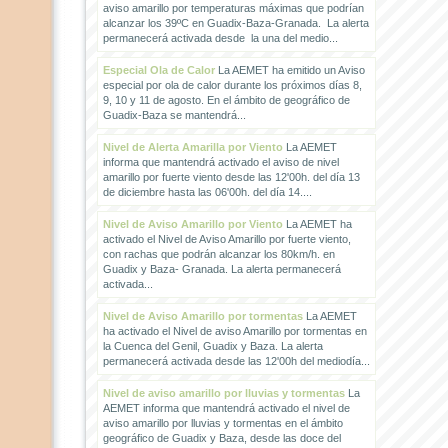
aviso amarillo por temperaturas máximas que podrían
alcanzar los 39ºC en Guadix-Baza-Granada. La alerta
permanecerá activada desde la una del medio...
Especial Ola de Calor
La AEMET ha emitido un Aviso
especial por ola de calor durante los próximos días 8,
9, 10 y 11 de agosto. En el ámbito de geográfico de
Guadix-Baza se mantendrá...
Nivel de Alerta Amarilla por Viento
La AEMET
informa que mantendrá activado el aviso de nivel
amarillo por fuerte viento desde las 12'00h. del día 13
de diciembre hasta las 06'00h. del día 14....
Nivel de Aviso Amarillo por Viento
La AEMET ha
activado el Nivel de Aviso Amarillo por fuerte viento,
con rachas que podrán alcanzar los 80km/h. en
Guadix y Baza- Granada. La alerta permanecerá
activada...
Nivel de Aviso Amarillo por tormentas
La AEMET
ha activado el Nivel de aviso Amarillo por tormentas en
la Cuenca del Genil, Guadix y Baza. La alerta
permanecerá activada desde las 12'00h del mediodía...
Nivel de aviso amarillo por lluvias y tormentas
La
AEMET informa que mantendrá activado el nivel de
aviso amarillo por lluvias y tormentas en el ámbito
geográfico de Guadix y Baza, desde las doce del