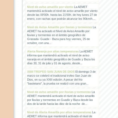
Nivel de aviso amarillo por viento
La AEMET
mantendrá activado el nivel de aviso amarillo por viento
desde las 09'00h. hasta las 21'00h. de hoy lunes 27 de
enero, con rachas que podrán alcanzar los 90km/h....
Nivel de Aviso Amarillo por lluvias y tormentas
La
AEMET ha activado el Nivel de Aviso Amarillo por
lluvias y tormentas en el ámbito geográfico de
Granada- Guadix - Baza para hoy viernes, 25 de
octubre, con una...
Alerta Naranja por altas temperaturas
La AEMET
informa que mantendrá activado el nivel de aviso
naranja en el ámbito geográfico de Guadix y Baza los
días 30, 31 de julio y 01 de agosto, desde...
XXIII TROFEO SAN JUAN DE DIOS
El domingo 3 de
marzo se celebró el tradicional trofeo San Juan de
Dios, en su ya XXIII edición. A pesar del frio
"bastetano", la prueba se realizó con una gran...
Nivel de aviso amarillo por lluvias y tormentas
La
AEMET mantendrá activado el nivel de aviso amarillo
por lluvias y tormentas en Guadix y Baza desde las
dos de la tarde hasta las diez de la noche de...
Nivel de Alerta Amarilla por altas temperaturas
La
AEMET informa que mantendrá activado el nivel de