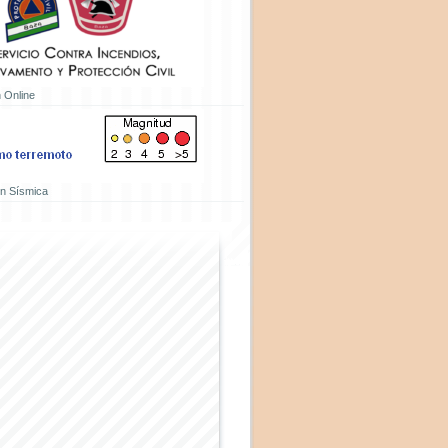
 Online
ón Sísmica