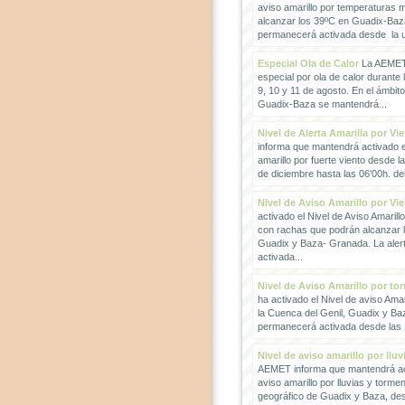
aviso amarillo por temperaturas
alcanzar los 39ºC en Guadix-Baz
permanecerá activada desde la un
Especial Ola de Calor
La AEMET 
especial por ola de calor durante 
9, 10 y 11 de agosto. En el ámbit
Guadix-Baza se mantendrá...
Nivel de Alerta Amarilla por Vi
informa que mantendrá activado el
amarillo por fuerte viento desde l
de diciembre hasta las 06'00h. del 
Nivel de Aviso Amarillo por Vi
activado el Nivel de Aviso Amarillo
con rachas que podrán alcanzar 
Guadix y Baza- Granada. La ale
activada...
Nivel de Aviso Amarillo por to
ha activado el Nivel de aviso Amar
la Cuenca del Genil, Guadix y Baz
permanecerá activada desde las 1
Nivel de aviso amarillo por llu
AEMET informa que mantendrá act
aviso amarillo por lluvias y torme
geográfico de Guadix y Baza, des