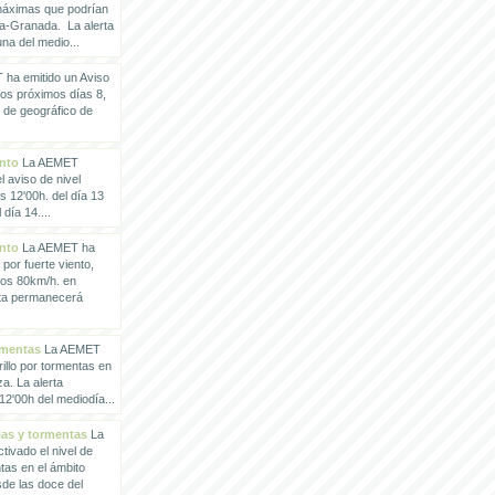
 máximas que podrían
a-Granada. La alerta
a del medio...
ha emitido un Aviso
los próximos días 8,
o de geográfico de
ento
La AEMET
 aviso de nivel
as 12'00h. del día 13
día 14....
ento
La AEMET ha
 por fuerte viento,
los 80km/h. en
rta permanecerá
rmentas
La AEMET
illo por tormentas en
a. La alerta
2'00h del mediodía...
vias y tormentas
La
ivado el nivel de
ntas en el ámbito
de las doce del