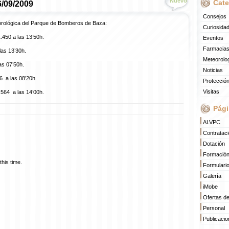
Nuevo
Cate
6/09/2009
Consejos
orológica del Parque de Bomberos de Baza:
Curiosida
.450 a las 13’50h.
Eventos
Farmacias
as 13’30h.
Meteorolo
as 07’50h.
Noticias
 a las 08’20h.
Protección
Visitas
564 a las 14’00h.
Pági
ALVPC
Contratac
Dotación
Formació
his time.
Formulari
Galería
iMobe
Ofertas d
Personal
Publicaci