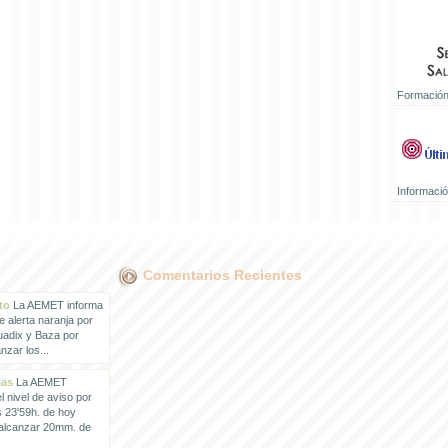
Formación
Informaci
Comentarios Recientes
to
La AEMET informa
e alerta naranja por
uadix y Baza por
zar los...
ias
La AEMET
 nivel de aviso por
s 23'59h. de hoy
 alcanzar 20mm. de