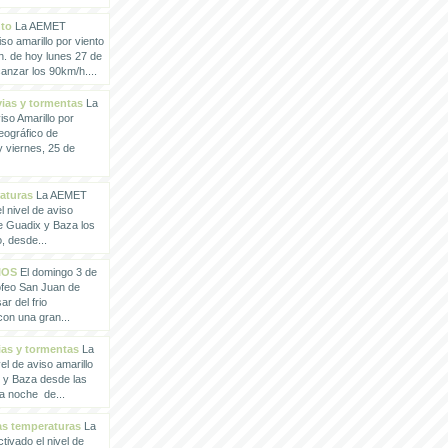
nto
La AEMET
so amarillo por viento
h. de hoy lunes 27 de
anzar los 90km/h....
vias y tormentas
La
so Amarillo por
eográfico de
 viernes, 25 de
raturas
La AEMET
 nivel de aviso
de Guadix y Baza los
, desde...
IOS
El domingo 3 de
rofeo San Juan de
ar del frio
con una gran...
vias y tormentas
La
l de aviso amarillo
x y Baza desde las
la noche de...
tas temperaturas
La
ivado el nivel de