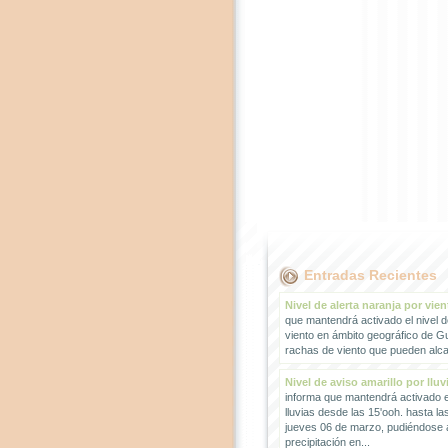
Entradas Recientes
Nivel de alerta naranja por vien
que mantendrá activado el nivel d
viento en ámbito geográfico de G
rachas de viento que pueden alcan
Nivel de aviso amarillo por lluv
informa que mantendrá activado el
lluvias desde las 15'ooh. hasta la
jueves 06 de marzo, pudiéndose
precipitación en...