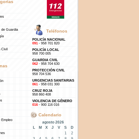
gorías
des
 de Guardia
Teléfonos
gía
POLICÍA NACIONAL
091
- 958 701 820
 Civil
POLICÍA LOCAL
958 700 005
GUARDIA CIVIL
062
- 958 704 630
nas
PROTECCIÓN CIVIL
958 704 536
URGENCIAS SANITARIAS
ión
061
- 958 031 300
CRUZ ROJA
n
958 860 408
os
VIOLENCIA DE GÉNERO
016
- 900 116 016
Calendario
e Empleo
agosto 2026
L
M
X
J
V
S
D
ones
1
2
3
4
5
6
7
8
9