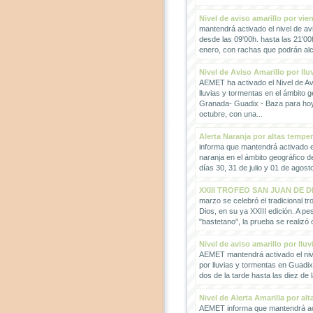
Nivel de aviso amarillo por vie
mantendrá activado el nivel de avi
desde las 09'00h. hasta las 21'00
enero, con rachas que podrán alc
Nivel de Aviso Amarillo por llu
AEMET ha activado el Nivel de Avi
lluvias y tormentas en el ámbito g
Granada- Guadix - Baza para hoy
octubre, con una...
Alerta Naranja por altas tempe
informa que mantendrá activado el
naranja en el ámbito geográfico 
días 30, 31 de julio y 01 de agosto
XXIII TROFEO SAN JUAN DE D
marzo se celebró el tradicional t
Dios, en su ya XXIII edición. A pes
"bastetano", la prueba se realizó 
Nivel de aviso amarillo por llu
AEMET mantendrá activado el nive
por lluvias y tormentas en Guadi
dos de la tarde hasta las diez de 
Nivel de Alerta Amarilla por al
AEMET informa que mantendrá act