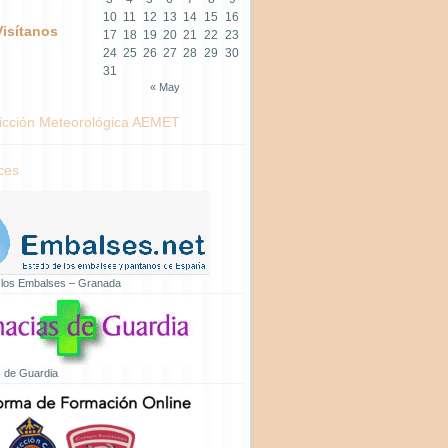
10
11
12
13
14
15
16
Visítanos
17
18
19
20
21
22
23
24
25
26
27
28
29
30
31
« May
icción Meteorológica AEMET
ces
 los Embalses – Granada
 de Guardia