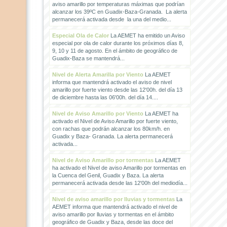
aviso amarillo por temperaturas máximas que podrían
alcanzar los 39ºC en Guadix-Baza-Granada. La alerta
permanecerá activada desde la una del medio...
Especial Ola de Calor
La AEMET ha emitido un Aviso
especial por ola de calor durante los próximos días 8,
9, 10 y 11 de agosto. En el ámbito de geográfico de
Guadix-Baza se mantendrá...
Nivel de Alerta Amarilla por Viento
La AEMET
informa que mantendrá activado el aviso de nivel
amarillo por fuerte viento desde las 12'00h. del día 13
de diciembre hasta las 06'00h. del día 14....
Nivel de Aviso Amarillo por Viento
La AEMET ha
activado el Nivel de Aviso Amarillo por fuerte viento,
con rachas que podrán alcanzar los 80km/h. en
Guadix y Baza- Granada. La alerta permanecerá
activada...
Nivel de Aviso Amarillo por tormentas
La AEMET
ha activado el Nivel de aviso Amarillo por tormentas en
la Cuenca del Genil, Guadix y Baza. La alerta
permanecerá activada desde las 12'00h del mediodía...
Nivel de aviso amarillo por lluvias y tormentas
La
AEMET informa que mantendrá activado el nivel de
aviso amarillo por lluvias y tormentas en el ámbito
geográfico de Guadix y Baza, desde las doce del