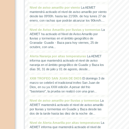
Nivel de aviso amarillo por viento
La AEMET
mantendrá activado el nivel de aviso amarillo por viento
desde las 09'00h. hasta las 21'00h. de hoy lunes 27 de
enero, con rachas que podrán alcanzar los 90km/h....
Nivel de Aviso Amarillo por lluvias y tormentas
La
AEMET ha activado el Nivel de Aviso Amarillo por
lluvias y tormentas en el ámbito geográfico de
Granada- Guadix - Baza para hoy viernes, 25 de
octubre, con una...
Alerta Naranja por altas temperaturas
La AEMET
informa que mantendrá activado el nivel de aviso
naranja en el ámbito geográfico de Guadix y Baza los
días 30, 31 de julio y 01 de agosto, desde...
XXIII TROFEO SAN JUAN DE DIOS
El domingo 3 de
marzo se celebró el tradicional trofeo San Juan de
Dios, en su ya XXIII edición. A pesar del frio
"bastetano", la prueba se realizó con una gran...
Nivel de aviso amarillo por lluvias y tormentas
La
AEMET mantendrá activado el nivel de aviso amarillo
por lluvias y tormentas en Guadix y Baza desde las
dos de la tarde hasta las diez de la noche de...
Nivel de Alerta Amarilla por altas temperaturas
La
AEMET informa que mantendrá activado el nivel de