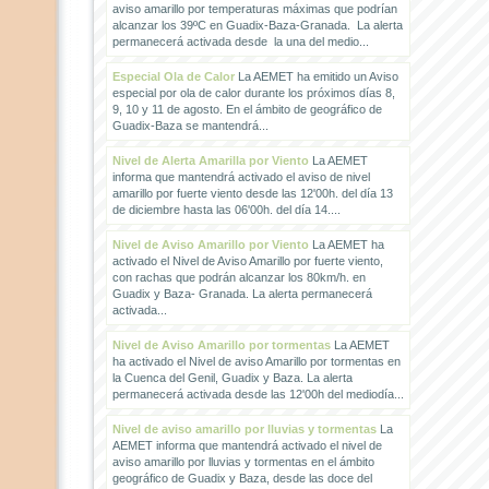
aviso amarillo por temperaturas máximas que podrían
alcanzar los 39ºC en Guadix-Baza-Granada. La alerta
permanecerá activada desde la una del medio...
Especial Ola de Calor
La AEMET ha emitido un Aviso
especial por ola de calor durante los próximos días 8,
9, 10 y 11 de agosto. En el ámbito de geográfico de
Guadix-Baza se mantendrá...
Nivel de Alerta Amarilla por Viento
La AEMET
informa que mantendrá activado el aviso de nivel
amarillo por fuerte viento desde las 12'00h. del día 13
de diciembre hasta las 06'00h. del día 14....
Nivel de Aviso Amarillo por Viento
La AEMET ha
activado el Nivel de Aviso Amarillo por fuerte viento,
con rachas que podrán alcanzar los 80km/h. en
Guadix y Baza- Granada. La alerta permanecerá
activada...
Nivel de Aviso Amarillo por tormentas
La AEMET
ha activado el Nivel de aviso Amarillo por tormentas en
la Cuenca del Genil, Guadix y Baza. La alerta
permanecerá activada desde las 12'00h del mediodía...
Nivel de aviso amarillo por lluvias y tormentas
La
AEMET informa que mantendrá activado el nivel de
aviso amarillo por lluvias y tormentas en el ámbito
geográfico de Guadix y Baza, desde las doce del