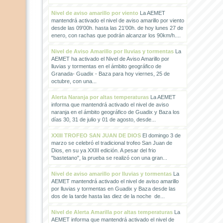
Nivel de aviso amarillo por viento
La AEMET
mantendrá activado el nivel de aviso amarillo por viento
desde las 09'00h. hasta las 21'00h. de hoy lunes 27 de
enero, con rachas que podrán alcanzar los 90km/h....
Nivel de Aviso Amarillo por lluvias y tormentas
La
AEMET ha activado el Nivel de Aviso Amarillo por
lluvias y tormentas en el ámbito geográfico de
Granada- Guadix - Baza para hoy viernes, 25 de
octubre, con una...
Alerta Naranja por altas temperaturas
La AEMET
informa que mantendrá activado el nivel de aviso
naranja en el ámbito geográfico de Guadix y Baza los
días 30, 31 de julio y 01 de agosto, desde...
XXIII TROFEO SAN JUAN DE DIOS
El domingo 3 de
marzo se celebró el tradicional trofeo San Juan de
Dios, en su ya XXIII edición. A pesar del frio
"bastetano", la prueba se realizó con una gran...
Nivel de aviso amarillo por lluvias y tormentas
La
AEMET mantendrá activado el nivel de aviso amarillo
por lluvias y tormentas en Guadix y Baza desde las
dos de la tarde hasta las diez de la noche de...
Nivel de Alerta Amarilla por altas temperaturas
La
AEMET informa que mantendrá activado el nivel de