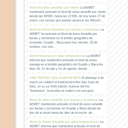
Nivel de aviso amarillo por viento
La AEMET
mantendrá activado el nivel de aviso amarillo por viento
desde las 09'00h. hasta las 21'00h. de hoy lunes 27 de
enero, con rachas que podrán alcanzar los 90km/h....
Nivel de Aviso Amarillo por lluvias y tormentas
La
AEMET ha activado el Nivel de Aviso Amarillo por
lluvias y tormentas en el ámbito geográfico de
Granada- Guadix - Baza para hoy viernes, 25 de
octubre, con una...
Alerta Naranja por altas temperaturas
La AEMET
informa que mantendrá activado el nivel de aviso
naranja en el ámbito geográfico de Guadix y Baza los
días 30, 31 de julio y 01 de agosto, desde...
XXIII TROFEO SAN JUAN DE DIOS
El domingo 3 de
marzo se celebró el tradicional trofeo San Juan de
Dios, en su ya XXIII edición. A pesar del frio
"bastetano", la prueba se realizó con una gran...
Nivel de aviso amarillo por lluvias y tormentas
La
AEMET mantendrá activado el nivel de aviso amarillo
por lluvias y tormentas en Guadix y Baza desde las
dos de la tarde hasta las diez de la noche de...
Nivel de Alerta Amarilla por altas temperaturas
La
AEMET informa que mantendrá activado el nivel de