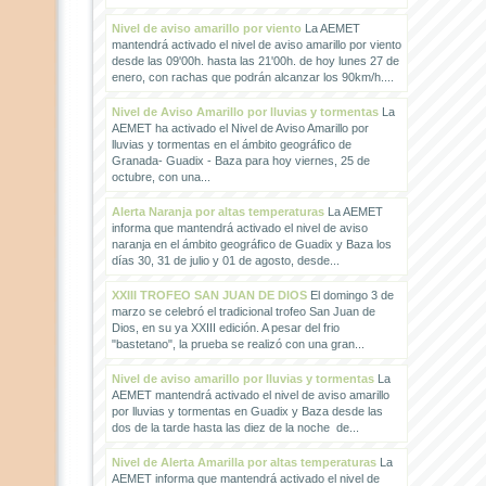
Nivel de aviso amarillo por viento
La AEMET
mantendrá activado el nivel de aviso amarillo por viento
desde las 09'00h. hasta las 21'00h. de hoy lunes 27 de
enero, con rachas que podrán alcanzar los 90km/h....
Nivel de Aviso Amarillo por lluvias y tormentas
La
AEMET ha activado el Nivel de Aviso Amarillo por
lluvias y tormentas en el ámbito geográfico de
Granada- Guadix - Baza para hoy viernes, 25 de
octubre, con una...
Alerta Naranja por altas temperaturas
La AEMET
informa que mantendrá activado el nivel de aviso
naranja en el ámbito geográfico de Guadix y Baza los
días 30, 31 de julio y 01 de agosto, desde...
XXIII TROFEO SAN JUAN DE DIOS
El domingo 3 de
marzo se celebró el tradicional trofeo San Juan de
Dios, en su ya XXIII edición. A pesar del frio
"bastetano", la prueba se realizó con una gran...
Nivel de aviso amarillo por lluvias y tormentas
La
AEMET mantendrá activado el nivel de aviso amarillo
por lluvias y tormentas en Guadix y Baza desde las
dos de la tarde hasta las diez de la noche de...
Nivel de Alerta Amarilla por altas temperaturas
La
AEMET informa que mantendrá activado el nivel de