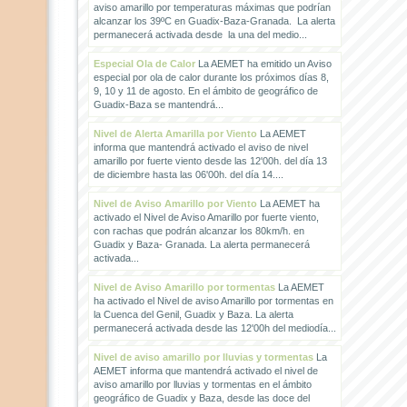
aviso amarillo por temperaturas máximas que podrían
alcanzar los 39ºC en Guadix-Baza-Granada. La alerta
permanecerá activada desde la una del medio...
Especial Ola de Calor
La AEMET ha emitido un Aviso
especial por ola de calor durante los próximos días 8,
9, 10 y 11 de agosto. En el ámbito de geográfico de
Guadix-Baza se mantendrá...
Nivel de Alerta Amarilla por Viento
La AEMET
informa que mantendrá activado el aviso de nivel
amarillo por fuerte viento desde las 12'00h. del día 13
de diciembre hasta las 06'00h. del día 14....
Nivel de Aviso Amarillo por Viento
La AEMET ha
activado el Nivel de Aviso Amarillo por fuerte viento,
con rachas que podrán alcanzar los 80km/h. en
Guadix y Baza- Granada. La alerta permanecerá
activada...
Nivel de Aviso Amarillo por tormentas
La AEMET
ha activado el Nivel de aviso Amarillo por tormentas en
la Cuenca del Genil, Guadix y Baza. La alerta
permanecerá activada desde las 12'00h del mediodía...
Nivel de aviso amarillo por lluvias y tormentas
La
AEMET informa que mantendrá activado el nivel de
aviso amarillo por lluvias y tormentas en el ámbito
geográfico de Guadix y Baza, desde las doce del