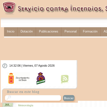
Inicio
Dotación
Publicaciones
Personal
Formación
A
14:32:06 | Viernes, 07 Agosto 2026
JUL
Meteorología