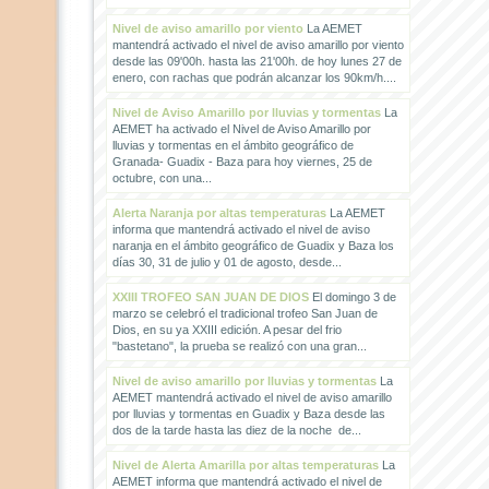
Nivel de aviso amarillo por viento
La AEMET
mantendrá activado el nivel de aviso amarillo por viento
desde las 09'00h. hasta las 21'00h. de hoy lunes 27 de
enero, con rachas que podrán alcanzar los 90km/h....
Nivel de Aviso Amarillo por lluvias y tormentas
La
AEMET ha activado el Nivel de Aviso Amarillo por
lluvias y tormentas en el ámbito geográfico de
Granada- Guadix - Baza para hoy viernes, 25 de
octubre, con una...
Alerta Naranja por altas temperaturas
La AEMET
informa que mantendrá activado el nivel de aviso
naranja en el ámbito geográfico de Guadix y Baza los
días 30, 31 de julio y 01 de agosto, desde...
XXIII TROFEO SAN JUAN DE DIOS
El domingo 3 de
marzo se celebró el tradicional trofeo San Juan de
Dios, en su ya XXIII edición. A pesar del frio
"bastetano", la prueba se realizó con una gran...
Nivel de aviso amarillo por lluvias y tormentas
La
AEMET mantendrá activado el nivel de aviso amarillo
por lluvias y tormentas en Guadix y Baza desde las
dos de la tarde hasta las diez de la noche de...
Nivel de Alerta Amarilla por altas temperaturas
La
AEMET informa que mantendrá activado el nivel de