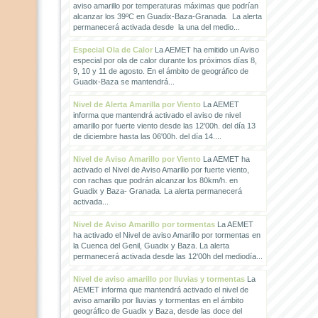
aviso amarillo por temperaturas máximas que podrían
alcanzar los 39ºC en Guadix-Baza-Granada. La alerta
permanecerá activada desde la una del medio...
Especial Ola de Calor
La AEMET ha emitido un Aviso
especial por ola de calor durante los próximos días 8,
9, 10 y 11 de agosto. En el ámbito de geográfico de
Guadix-Baza se mantendrá...
Nivel de Alerta Amarilla por Viento
La AEMET
informa que mantendrá activado el aviso de nivel
amarillo por fuerte viento desde las 12'00h. del día 13
de diciembre hasta las 06'00h. del día 14....
Nivel de Aviso Amarillo por Viento
La AEMET ha
activado el Nivel de Aviso Amarillo por fuerte viento,
con rachas que podrán alcanzar los 80km/h. en
Guadix y Baza- Granada. La alerta permanecerá
activada...
Nivel de Aviso Amarillo por tormentas
La AEMET
ha activado el Nivel de aviso Amarillo por tormentas en
la Cuenca del Genil, Guadix y Baza. La alerta
permanecerá activada desde las 12'00h del mediodía...
Nivel de aviso amarillo por lluvias y tormentas
La
AEMET informa que mantendrá activado el nivel de
aviso amarillo por lluvias y tormentas en el ámbito
geográfico de Guadix y Baza, desde las doce del