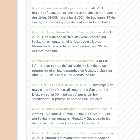
Nivel de aviso amarillo por viento
La AEMET
mantendrá activado el nivel de aviso amarillo por viento
desde las 09'00h. hasta las 21'00h. de hoy lunes 27 de
enero, con rachas que podrán alcanzar los 90km/h....
Nivel de Aviso Amarillo por lluvias y tormentas
La
AEMET ha activado el Nivel de Aviso Amarillo por
lluvias y tormentas en el ámbito geográfico de
Granada- Guadix - Baza para hoy viernes, 25 de
octubre, con una...
Alerta Naranja por altas temperaturas
La AEMET
informa que mantendrá activado el nivel de aviso
naranja en el ámbito geográfico de Guadix y Baza los
días 30, 31 de julio y 01 de agosto, desde...
XXIII TROFEO SAN JUAN DE DIOS
El domingo 3 de
marzo se celebró el tradicional trofeo San Juan de
Dios, en su ya XXIII edición. A pesar del frio
"bastetano", la prueba se realizó con una gran...
Nivel de aviso amarillo por lluvias y tormentas
La
AEMET mantendrá activado el nivel de aviso amarillo
por lluvias y tormentas en Guadix y Baza desde las
dos de la tarde hasta las diez de la noche de...
Nivel de Alerta Amarilla por altas temperaturas
La
AEMET informa que mantendrá activado el nivel de