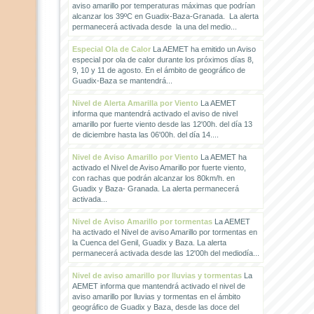
aviso amarillo por temperaturas máximas que podrían
alcanzar los 39ºC en Guadix-Baza-Granada. La alerta
permanecerá activada desde la una del medio...
Especial Ola de Calor
La AEMET ha emitido un Aviso
especial por ola de calor durante los próximos días 8,
9, 10 y 11 de agosto. En el ámbito de geográfico de
Guadix-Baza se mantendrá...
Nivel de Alerta Amarilla por Viento
La AEMET
informa que mantendrá activado el aviso de nivel
amarillo por fuerte viento desde las 12'00h. del día 13
de diciembre hasta las 06'00h. del día 14....
Nivel de Aviso Amarillo por Viento
La AEMET ha
activado el Nivel de Aviso Amarillo por fuerte viento,
con rachas que podrán alcanzar los 80km/h. en
Guadix y Baza- Granada. La alerta permanecerá
activada...
Nivel de Aviso Amarillo por tormentas
La AEMET
ha activado el Nivel de aviso Amarillo por tormentas en
la Cuenca del Genil, Guadix y Baza. La alerta
permanecerá activada desde las 12'00h del mediodía...
Nivel de aviso amarillo por lluvias y tormentas
La
AEMET informa que mantendrá activado el nivel de
aviso amarillo por lluvias y tormentas en el ámbito
geográfico de Guadix y Baza, desde las doce del