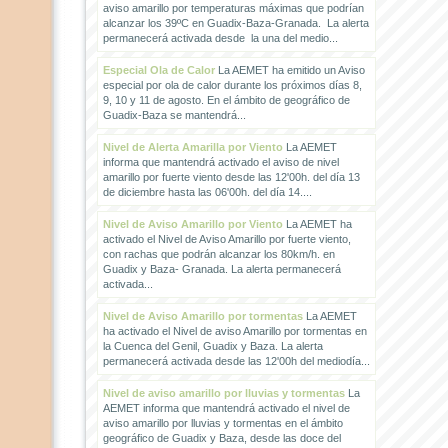
aviso amarillo por temperaturas máximas que podrían
alcanzar los 39ºC en Guadix-Baza-Granada. La alerta
permanecerá activada desde la una del medio...
Especial Ola de Calor
La AEMET ha emitido un Aviso
especial por ola de calor durante los próximos días 8,
9, 10 y 11 de agosto. En el ámbito de geográfico de
Guadix-Baza se mantendrá...
Nivel de Alerta Amarilla por Viento
La AEMET
informa que mantendrá activado el aviso de nivel
amarillo por fuerte viento desde las 12'00h. del día 13
de diciembre hasta las 06'00h. del día 14....
Nivel de Aviso Amarillo por Viento
La AEMET ha
activado el Nivel de Aviso Amarillo por fuerte viento,
con rachas que podrán alcanzar los 80km/h. en
Guadix y Baza- Granada. La alerta permanecerá
activada...
Nivel de Aviso Amarillo por tormentas
La AEMET
ha activado el Nivel de aviso Amarillo por tormentas en
la Cuenca del Genil, Guadix y Baza. La alerta
permanecerá activada desde las 12'00h del mediodía...
Nivel de aviso amarillo por lluvias y tormentas
La
AEMET informa que mantendrá activado el nivel de
aviso amarillo por lluvias y tormentas en el ámbito
geográfico de Guadix y Baza, desde las doce del