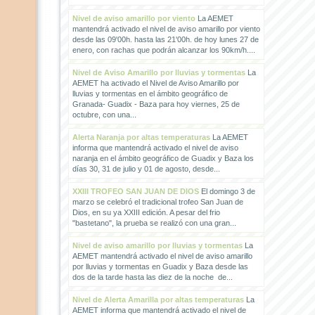
Nivel de aviso amarillo por viento
La AEMET
mantendrá activado el nivel de aviso amarillo por viento
desde las 09'00h. hasta las 21'00h. de hoy lunes 27 de
enero, con rachas que podrán alcanzar los 90km/h....
Nivel de Aviso Amarillo por lluvias y tormentas
La
AEMET ha activado el Nivel de Aviso Amarillo por
lluvias y tormentas en el ámbito geográfico de
Granada- Guadix - Baza para hoy viernes, 25 de
octubre, con una...
Alerta Naranja por altas temperaturas
La AEMET
informa que mantendrá activado el nivel de aviso
naranja en el ámbito geográfico de Guadix y Baza los
días 30, 31 de julio y 01 de agosto, desde...
XXIII TROFEO SAN JUAN DE DIOS
El domingo 3 de
marzo se celebró el tradicional trofeo San Juan de
Dios, en su ya XXIII edición. A pesar del frio
"bastetano", la prueba se realizó con una gran...
Nivel de aviso amarillo por lluvias y tormentas
La
AEMET mantendrá activado el nivel de aviso amarillo
por lluvias y tormentas en Guadix y Baza desde las
dos de la tarde hasta las diez de la noche de...
Nivel de Alerta Amarilla por altas temperaturas
La
AEMET informa que mantendrá activado el nivel de