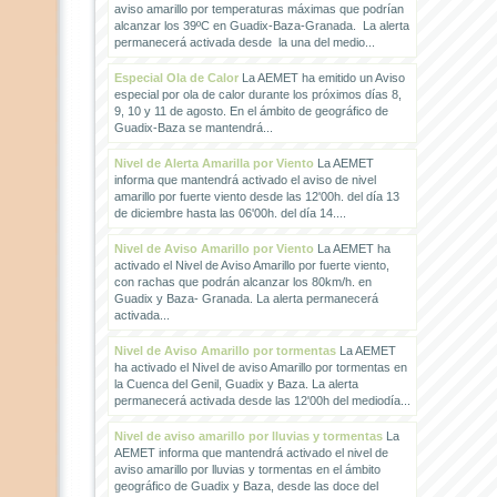
aviso amarillo por temperaturas máximas que podrían
alcanzar los 39ºC en Guadix-Baza-Granada. La alerta
permanecerá activada desde la una del medio...
Especial Ola de Calor
La AEMET ha emitido un Aviso
especial por ola de calor durante los próximos días 8,
9, 10 y 11 de agosto. En el ámbito de geográfico de
Guadix-Baza se mantendrá...
Nivel de Alerta Amarilla por Viento
La AEMET
informa que mantendrá activado el aviso de nivel
amarillo por fuerte viento desde las 12'00h. del día 13
de diciembre hasta las 06'00h. del día 14....
Nivel de Aviso Amarillo por Viento
La AEMET ha
activado el Nivel de Aviso Amarillo por fuerte viento,
con rachas que podrán alcanzar los 80km/h. en
Guadix y Baza- Granada. La alerta permanecerá
activada...
Nivel de Aviso Amarillo por tormentas
La AEMET
ha activado el Nivel de aviso Amarillo por tormentas en
la Cuenca del Genil, Guadix y Baza. La alerta
permanecerá activada desde las 12'00h del mediodía...
Nivel de aviso amarillo por lluvias y tormentas
La
AEMET informa que mantendrá activado el nivel de
aviso amarillo por lluvias y tormentas en el ámbito
geográfico de Guadix y Baza, desde las doce del