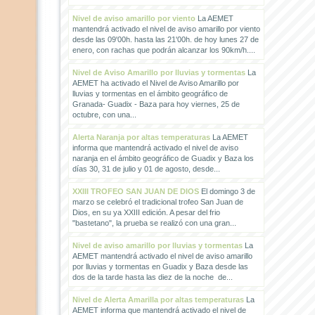
Nivel de aviso amarillo por viento
La AEMET
mantendrá activado el nivel de aviso amarillo por viento
desde las 09'00h. hasta las 21'00h. de hoy lunes 27 de
enero, con rachas que podrán alcanzar los 90km/h....
Nivel de Aviso Amarillo por lluvias y tormentas
La
AEMET ha activado el Nivel de Aviso Amarillo por
lluvias y tormentas en el ámbito geográfico de
Granada- Guadix - Baza para hoy viernes, 25 de
octubre, con una...
Alerta Naranja por altas temperaturas
La AEMET
informa que mantendrá activado el nivel de aviso
naranja en el ámbito geográfico de Guadix y Baza los
días 30, 31 de julio y 01 de agosto, desde...
XXIII TROFEO SAN JUAN DE DIOS
El domingo 3 de
marzo se celebró el tradicional trofeo San Juan de
Dios, en su ya XXIII edición. A pesar del frio
"bastetano", la prueba se realizó con una gran...
Nivel de aviso amarillo por lluvias y tormentas
La
AEMET mantendrá activado el nivel de aviso amarillo
por lluvias y tormentas en Guadix y Baza desde las
dos de la tarde hasta las diez de la noche de...
Nivel de Alerta Amarilla por altas temperaturas
La
AEMET informa que mantendrá activado el nivel de