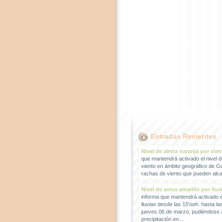
Entradas Recientes
Nivel de alerta naranja por vien
que mantendrá activado el nivel d
viento en ámbito geográfico de G
rachas de viento que pueden alcan
Nivel de aviso amarillo por lluv
informa que mantendrá activado el
lluvias desde las 15'ooh. hasta la
jueves 06 de marzo, pudiéndose
precipitación en...