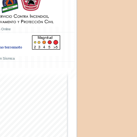
 Online
ón Sísmica