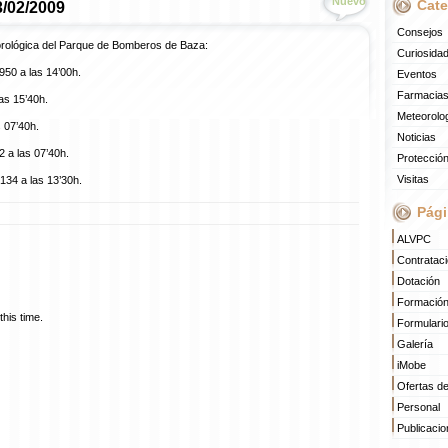
Nuevo
Cate
3/02/2009
Consejos
orológica del Parque de Bomberos de Baza:
Curiosida
950 a las 14’00h.
Eventos
Farmacias
as 15’40h.
Meteorolo
 07’40h.
Noticias
 a las 07’40h.
Protección
Visitas
134 a las 13’30h.
Pági
ALVPC
Contratac
Dotación
Formació
his time.
Formulari
Galería
iMobe
Ofertas d
Personal
Publicaci