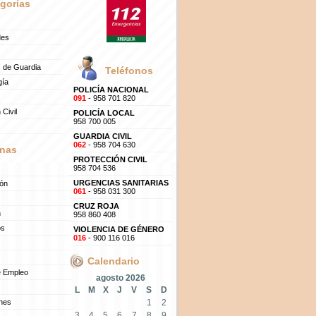
gorías
des
 de Guardia
Teléfonos
gía
POLICÍA NACIONAL
091
- 958 701 820
 Civil
POLICÍA LOCAL
958 700 005
GUARDIA CIVIL
062
- 958 704 630
nas
PROTECCIÓN CIVIL
958 704 536
URGENCIAS SANITARIAS
ión
061
- 958 031 300
CRUZ ROJA
n
958 860 408
os
VIOLENCIA DE GÉNERO
016
- 900 116 016
Calendario
e Empleo
agosto 2026
L
M
X
J
V
S
D
ones
1
2
3
4
5
6
7
8
9