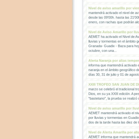
Nivel de aviso amarillo por vie
mantendrá activado el nivel de avi
desde las 09'00h. hasta las 21'00
enero, con rachas que podrán alc
Nivel de Aviso Amarillo por llu
AEMET ha activado el Nivel de Avi
lluvias y tormentas en el ámbito g
Granada- Guadix - Baza para hoy
octubre, con una...
Alerta Naranja por altas tempe
informa que mantendrá activado el
naranja en el ámbito geográfico 
días 30, 31 de julio y 01 de agosto
XXIII TROFEO SAN JUAN DE D
marzo se celebró el tradicional t
Dios, en su ya XXIII edición. A pes
"bastetano", la prueba se realizó 
Nivel de aviso amarillo por llu
AEMET mantendrá activado el nive
por lluvias y tormentas en Guadi
dos de la tarde hasta las diez de 
Nivel de Alerta Amarilla por al
AEMET informa que mantendrá act