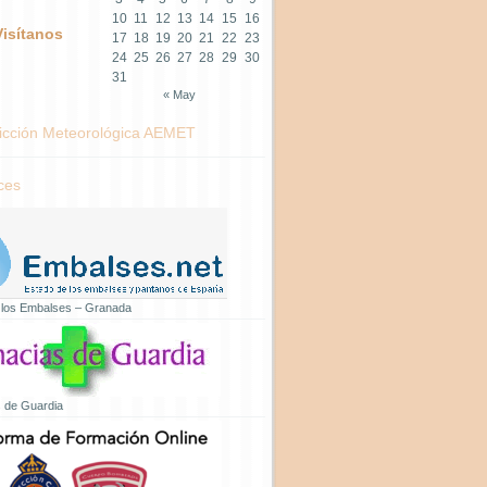
10
11
12
13
14
15
16
Visítanos
17
18
19
20
21
22
23
24
25
26
27
28
29
30
31
« May
icción Meteorológica AEMET
ces
 los Embalses – Granada
 de Guardia