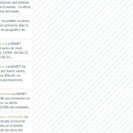
 máximas que podrían
a-Granada. La alerta
a del medio...
ha emitido un Aviso
los próximos días 8,
o de geográfico de
ento
La AEMET
 aviso de nivel
as 12'00h. del día 13
día 14....
ento
La AEMET ha
 por fuerte viento,
los 80km/h. en
rta permanecerá
rmentas
La AEMET
illo por tormentas en
a. La alerta
2'00h del mediodía...
vias y tormentas
La
ivado el nivel de
ntas en el ámbito
de las doce del