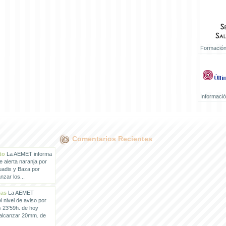
Formación
Informaci
Comentarios Recientes
to
La AEMET informa
e alerta naranja por
uadix y Baza por
zar los...
ias
La AEMET
 nivel de aviso por
s 23'59h. de hoy
 alcanzar 20mm. de