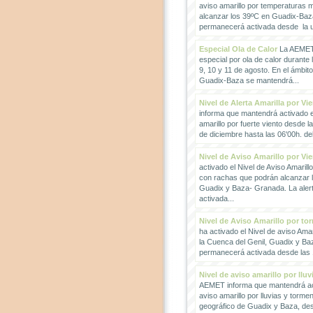
aviso amarillo por temperaturas
alcanzar los 39ºC en Guadix-Baz
permanecerá activada desde la un
Especial Ola de Calor
La AEMET 
especial por ola de calor durante 
9, 10 y 11 de agosto. En el ámbit
Guadix-Baza se mantendrá...
Nivel de Alerta Amarilla por Vi
informa que mantendrá activado el
amarillo por fuerte viento desde l
de diciembre hasta las 06'00h. del 
Nivel de Aviso Amarillo por Vi
activado el Nivel de Aviso Amarillo
con rachas que podrán alcanzar 
Guadix y Baza- Granada. La ale
activada...
Nivel de Aviso Amarillo por to
ha activado el Nivel de aviso Amar
la Cuenca del Genil, Guadix y Baz
permanecerá activada desde las 1
Nivel de aviso amarillo por llu
AEMET informa que mantendrá act
aviso amarillo por lluvias y torme
geográfico de Guadix y Baza, des