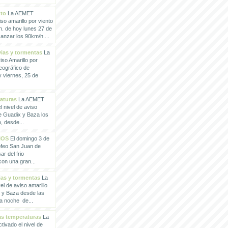
nto
La AEMET
so amarillo por viento
h. de hoy lunes 27 de
anzar los 90km/h....
vias y tormentas
La
so Amarillo por
eográfico de
 viernes, 25 de
raturas
La AEMET
 nivel de aviso
de Guadix y Baza los
, desde...
IOS
El domingo 3 de
rofeo San Juan de
ar del frio
con una gran...
vias y tormentas
La
l de aviso amarillo
x y Baza desde las
la noche de...
tas temperaturas
La
ivado el nivel de