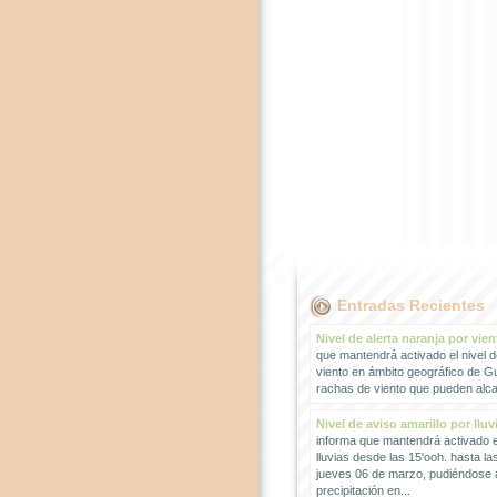
Entradas Recientes
Nivel de alerta naranja por vien
que mantendrá activado el nivel d
viento en ámbito geográfico de G
rachas de viento que pueden alcan
Nivel de aviso amarillo por lluv
informa que mantendrá activado el
lluvias desde las 15'ooh. hasta la
jueves 06 de marzo, pudiéndose
precipitación en...