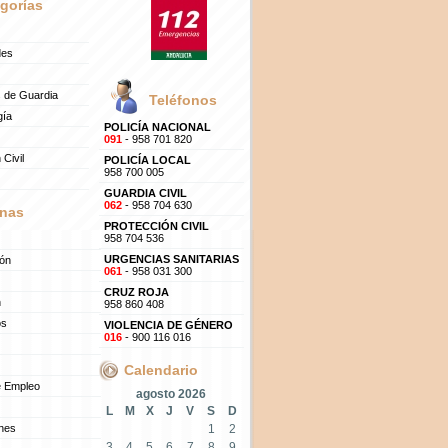
gorías
des
 de Guardia
Teléfonos
gía
POLICÍA NACIONAL
091
- 958 701 820
 Civil
POLICÍA LOCAL
958 700 005
GUARDIA CIVIL
062
- 958 704 630
nas
PROTECCIÓN CIVIL
958 704 536
URGENCIAS SANITARIAS
ión
061
- 958 031 300
CRUZ ROJA
n
958 860 408
os
VIOLENCIA DE GÉNERO
016
- 900 116 016
Calendario
e Empleo
agosto 2026
L
M
X
J
V
S
D
ones
1
2
3
4
5
6
7
8
9