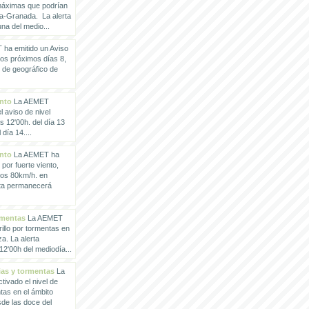
 máximas que podrían
a-Granada. La alerta
a del medio...
ha emitido un Aviso
los próximos días 8,
o de geográfico de
ento
La AEMET
 aviso de nivel
as 12'00h. del día 13
día 14....
ento
La AEMET ha
 por fuerte viento,
los 80km/h. en
rta permanecerá
rmentas
La AEMET
illo por tormentas en
a. La alerta
2'00h del mediodía...
vias y tormentas
La
ivado el nivel de
ntas en el ámbito
de las doce del