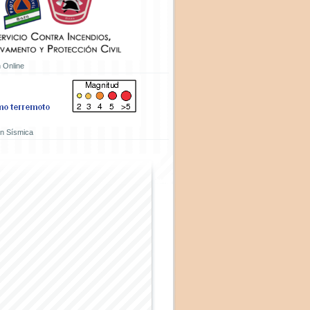
 Online
ón Sísmica