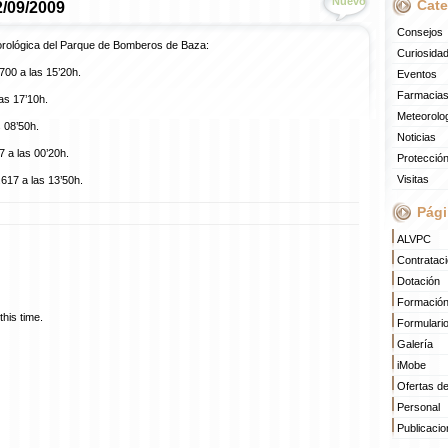
Nuevo
Cate
2/09/2009
Consejos
orológica del Parque de Bomberos de Baza:
Curiosida
700 a las 15’20h.
Eventos
Farmacias
as 17’10h.
Meteorolo
 08’50h.
Noticias
 a las 00’20h.
Protección
Visitas
617 a las 13’50h.
Pági
ALVPC
Contratac
Dotación
Formació
his time.
Formulari
Galería
iMobe
Ofertas d
Personal
Publicaci