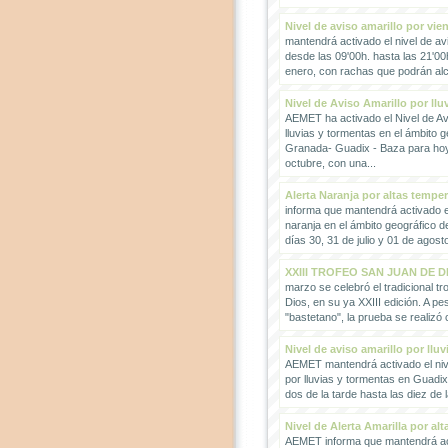
Nivel de aviso amarillo por vie
mantendrá activado el nivel de avi
desde las 09'00h. hasta las 21'00
enero, con rachas que podrán alc
Nivel de Aviso Amarillo por llu
AEMET ha activado el Nivel de Avi
lluvias y tormentas en el ámbito g
Granada- Guadix - Baza para hoy
octubre, con una...
Alerta Naranja por altas tempe
informa que mantendrá activado el
naranja en el ámbito geográfico 
días 30, 31 de julio y 01 de agosto
XXIII TROFEO SAN JUAN DE D
marzo se celebró el tradicional t
Dios, en su ya XXIII edición. A pes
"bastetano", la prueba se realizó 
Nivel de aviso amarillo por llu
AEMET mantendrá activado el nive
por lluvias y tormentas en Guadi
dos de la tarde hasta las diez de 
Nivel de Alerta Amarilla por al
AEMET informa que mantendrá act