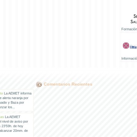
Formación
Informaci
Comentarios Recientes
to
La AEMET informa
e alerta naranja por
uadix y Baza por
zar los...
ias
La AEMET
 nivel de aviso por
s 23'59h. de hoy
 alcanzar 20mm. de