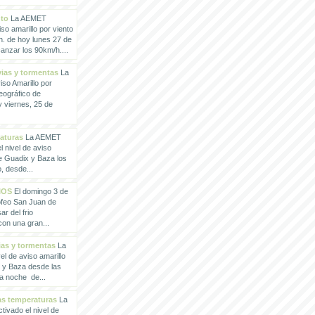
nto
La AEMET
so amarillo por viento
h. de hoy lunes 27 de
anzar los 90km/h....
vias y tormentas
La
so Amarillo por
eográfico de
 viernes, 25 de
raturas
La AEMET
 nivel de aviso
de Guadix y Baza los
, desde...
IOS
El domingo 3 de
rofeo San Juan de
ar del frio
con una gran...
vias y tormentas
La
l de aviso amarillo
x y Baza desde las
la noche de...
tas temperaturas
La
ivado el nivel de