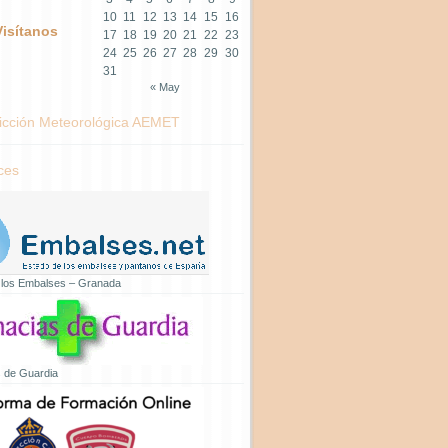
10
11
12
13
14
15
16
Visítanos
17
18
19
20
21
22
23
24
25
26
27
28
29
30
31
« May
icción Meteorológica AEMET
ces
 los Embalses – Granada
 de Guardia