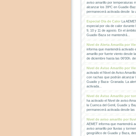
aviso amarillo por temperaturas
alcanzar los 39ºC en Guadix-Baz
permanecerá activada desde la un
Especial Ola de Calor
La AEMET 
especial por ola de calor durante 
9, 10 y 11 de agosto. En el ámbit
Guadix-Baza se mantendrá...
Nivel de Alerta Amarilla por Vi
informa que mantendrá activado el
amarillo por fuerte viento desde l
de diciembre hasta las 06'00h. del 
Nivel de Aviso Amarillo por Vi
activado el Nivel de Aviso Amarillo
con rachas que podrán alcanzar 
Guadix y Baza- Granada. La ale
activada...
Nivel de Aviso Amarillo por to
ha activado el Nivel de aviso Amar
la Cuenca del Genil, Guadix y Baz
permanecerá activada desde las 1
Nivel de aviso amarillo por llu
AEMET informa que mantendrá act
aviso amarillo por lluvias y torme
geográfico de Guadix y Baza, des