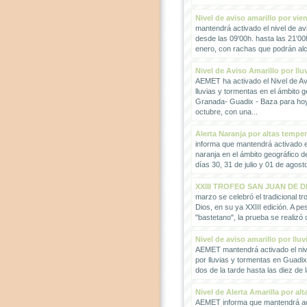
Nivel de aviso amarillo por vie
mantendrá activado el nivel de avi
desde las 09'00h. hasta las 21'00
enero, con rachas que podrán alc
Nivel de Aviso Amarillo por llu
AEMET ha activado el Nivel de Avi
lluvias y tormentas en el ámbito g
Granada- Guadix - Baza para hoy
octubre, con una...
Alerta Naranja por altas tempe
informa que mantendrá activado el
naranja en el ámbito geográfico 
días 30, 31 de julio y 01 de agosto
XXIII TROFEO SAN JUAN DE D
marzo se celebró el tradicional t
Dios, en su ya XXIII edición. A pes
"bastetano", la prueba se realizó 
Nivel de aviso amarillo por llu
AEMET mantendrá activado el nive
por lluvias y tormentas en Guadi
dos de la tarde hasta las diez de 
Nivel de Alerta Amarilla por al
AEMET informa que mantendrá act