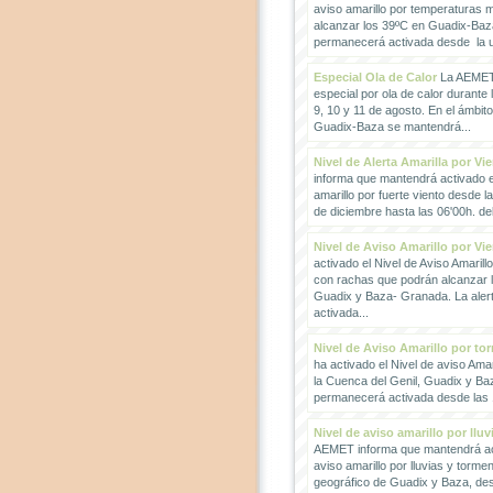
aviso amarillo por temperaturas
alcanzar los 39ºC en Guadix-Baz
permanecerá activada desde la un
Especial Ola de Calor
La AEMET 
especial por ola de calor durante 
9, 10 y 11 de agosto. En el ámbit
Guadix-Baza se mantendrá...
Nivel de Alerta Amarilla por Vi
informa que mantendrá activado el
amarillo por fuerte viento desde l
de diciembre hasta las 06'00h. del 
Nivel de Aviso Amarillo por Vi
activado el Nivel de Aviso Amarillo
con rachas que podrán alcanzar 
Guadix y Baza- Granada. La ale
activada...
Nivel de Aviso Amarillo por to
ha activado el Nivel de aviso Amar
la Cuenca del Genil, Guadix y Baz
permanecerá activada desde las 1
Nivel de aviso amarillo por llu
AEMET informa que mantendrá act
aviso amarillo por lluvias y torme
geográfico de Guadix y Baza, des