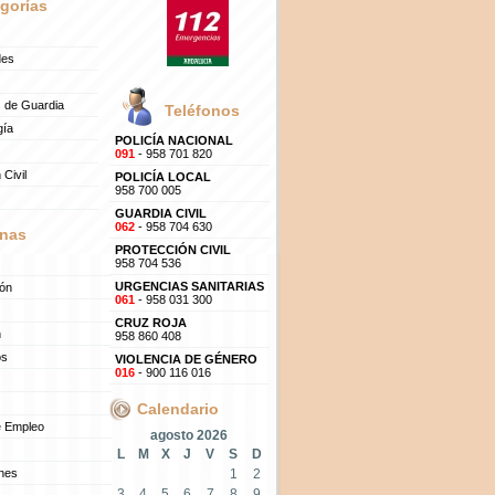
gorías
des
 de Guardia
Teléfonos
gía
POLICÍA NACIONAL
091
- 958 701 820
 Civil
POLICÍA LOCAL
958 700 005
GUARDIA CIVIL
062
- 958 704 630
nas
PROTECCIÓN CIVIL
958 704 536
URGENCIAS SANITARIAS
ión
061
- 958 031 300
CRUZ ROJA
n
958 860 408
os
VIOLENCIA DE GÉNERO
016
- 900 116 016
Calendario
e Empleo
agosto 2026
L
M
X
J
V
S
D
ones
1
2
3
4
5
6
7
8
9