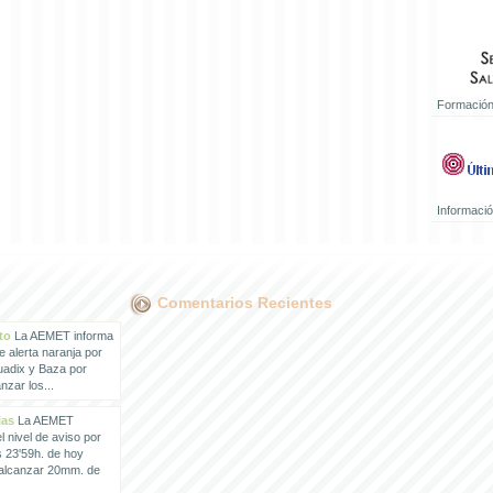
Formación
Informaci
Comentarios Recientes
to
La AEMET informa
e alerta naranja por
uadix y Baza por
zar los...
ias
La AEMET
 nivel de aviso por
s 23'59h. de hoy
 alcanzar 20mm. de