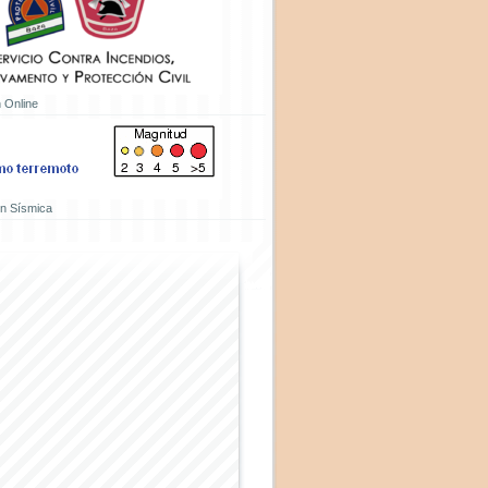
 Online
ón Sísmica