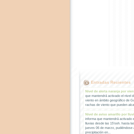
Entradas Recientes
Nivel de alerta naranja por vien
que mantendrá activado el nivel d
viento en ámbito geográfico de G
rachas de viento que pueden alcan
Nivel de aviso amarillo por lluv
informa que mantendrá activado el
lluvias desde las 15'ooh. hasta la
jueves 06 de marzo, pudiéndose
precipitación en...