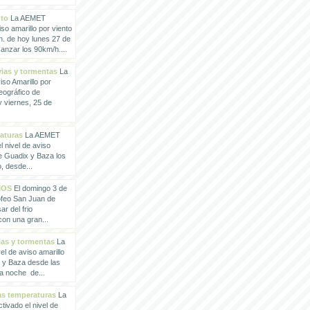
nto
La AEMET
so amarillo por viento
h. de hoy lunes 27 de
anzar los 90km/h....
vias y tormentas
La
so Amarillo por
eográfico de
 viernes, 25 de
raturas
La AEMET
 nivel de aviso
de Guadix y Baza los
, desde...
IOS
El domingo 3 de
rofeo San Juan de
ar del frio
con una gran...
vias y tormentas
La
l de aviso amarillo
x y Baza desde las
la noche de...
tas temperaturas
La
ivado el nivel de