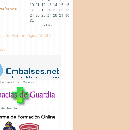
10
11
12
13
14
15
16
Visítanos
17
18
19
20
21
22
23
24
25
26
27
28
29
30
31
« May
icción Meteorológica AEMET
ces
 los Embalses – Granada
 de Guardia