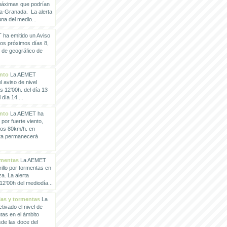
 máximas que podrían
a-Granada. La alerta
a del medio...
ha emitido un Aviso
los próximos días 8,
o de geográfico de
ento
La AEMET
 aviso de nivel
as 12'00h. del día 13
día 14....
ento
La AEMET ha
 por fuerte viento,
los 80km/h. en
rta permanecerá
rmentas
La AEMET
illo por tormentas en
a. La alerta
2'00h del mediodía...
vias y tormentas
La
ivado el nivel de
ntas en el ámbito
de las doce del