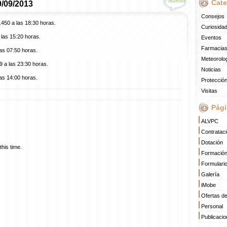
Nuevo
Cate
0/09/2013
Consejos
.450 a las 18:30 horas.
Curiosida
las 15:20 horas.
Eventos
Farmacias
as 07:50 horas.
Meteorolo
 a las 23:30 horas.
Noticias
as 14:00 horas.
Protección
Visitas
Pági
ALVPC
Contratac
Dotación
his time.
Formació
Formulari
Galería
iMobe
Ofertas d
Personal
Publicaci