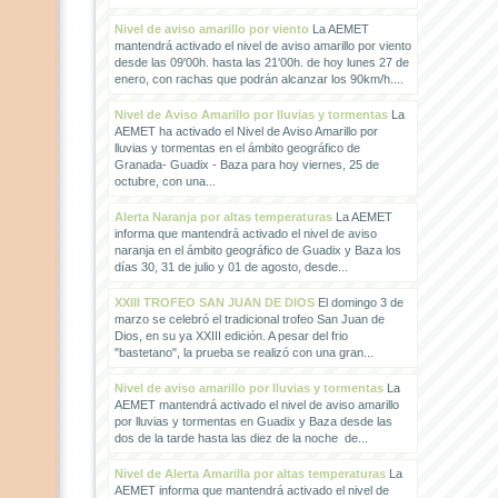
Nivel de aviso amarillo por viento
La AEMET
mantendrá activado el nivel de aviso amarillo por viento
desde las 09'00h. hasta las 21'00h. de hoy lunes 27 de
enero, con rachas que podrán alcanzar los 90km/h....
Nivel de Aviso Amarillo por lluvias y tormentas
La
AEMET ha activado el Nivel de Aviso Amarillo por
lluvias y tormentas en el ámbito geográfico de
Granada- Guadix - Baza para hoy viernes, 25 de
octubre, con una...
Alerta Naranja por altas temperaturas
La AEMET
informa que mantendrá activado el nivel de aviso
naranja en el ámbito geográfico de Guadix y Baza los
días 30, 31 de julio y 01 de agosto, desde...
XXIII TROFEO SAN JUAN DE DIOS
El domingo 3 de
marzo se celebró el tradicional trofeo San Juan de
Dios, en su ya XXIII edición. A pesar del frio
"bastetano", la prueba se realizó con una gran...
Nivel de aviso amarillo por lluvias y tormentas
La
AEMET mantendrá activado el nivel de aviso amarillo
por lluvias y tormentas en Guadix y Baza desde las
dos de la tarde hasta las diez de la noche de...
Nivel de Alerta Amarilla por altas temperaturas
La
AEMET informa que mantendrá activado el nivel de