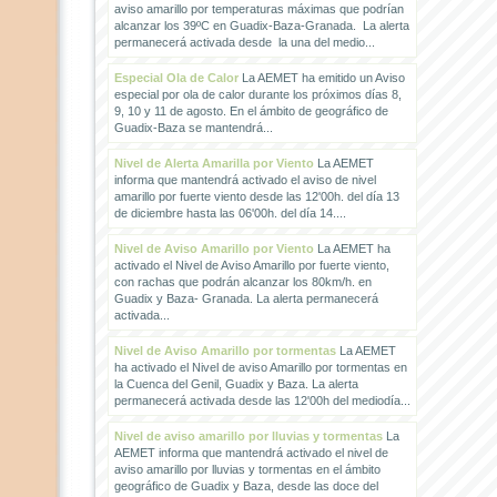
aviso amarillo por temperaturas máximas que podrían
alcanzar los 39ºC en Guadix-Baza-Granada. La alerta
permanecerá activada desde la una del medio...
Especial Ola de Calor
La AEMET ha emitido un Aviso
especial por ola de calor durante los próximos días 8,
9, 10 y 11 de agosto. En el ámbito de geográfico de
Guadix-Baza se mantendrá...
Nivel de Alerta Amarilla por Viento
La AEMET
informa que mantendrá activado el aviso de nivel
amarillo por fuerte viento desde las 12'00h. del día 13
de diciembre hasta las 06'00h. del día 14....
Nivel de Aviso Amarillo por Viento
La AEMET ha
activado el Nivel de Aviso Amarillo por fuerte viento,
con rachas que podrán alcanzar los 80km/h. en
Guadix y Baza- Granada. La alerta permanecerá
activada...
Nivel de Aviso Amarillo por tormentas
La AEMET
ha activado el Nivel de aviso Amarillo por tormentas en
la Cuenca del Genil, Guadix y Baza. La alerta
permanecerá activada desde las 12'00h del mediodía...
Nivel de aviso amarillo por lluvias y tormentas
La
AEMET informa que mantendrá activado el nivel de
aviso amarillo por lluvias y tormentas en el ámbito
geográfico de Guadix y Baza, desde las doce del