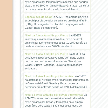
aviso amarillo por temperaturas máximas que podrían
alcanzar los 39ºC en Guadix-Baza-Granada. La alerta
permanecerá activada desde la una del medio...
Especial Ola de Calor
La AEMET ha emitido un Aviso
especial por ola de calor durante los próximos días 8,
9, 10 y 11 de agosto. En el ámbito de geográfico de
Guadix-Baza se mantendrá...
Nivel de Alerta Amarilla por Viento
La AEMET
informa que mantendrá activado el aviso de nivel
amarillo por fuerte viento desde las 12'00h. del día 13
de diciembre hasta las 06'00h. del día 14....
Nivel de Aviso Amarillo por Viento
La AEMET ha
activado el Nivel de Aviso Amarillo por fuerte viento,
con rachas que podrán alcanzar los 80km/h. en
Guadix y Baza- Granada. La alerta permanecerá
activada...
Nivel de Aviso Amarillo por tormentas
La AEMET
ha activado el Nivel de aviso Amarillo por tormentas en
la Cuenca del Genil, Guadix y Baza. La alerta
permanecerá activada desde las 12'00h del mediodía...
Nivel de aviso amarillo por lluvias y tormentas
La
AEMET informa que mantendrá activado el nivel de
aviso amarillo por lluvias y tormentas en el ámbito
geográfico de Guadix y Baza, desde las doce del