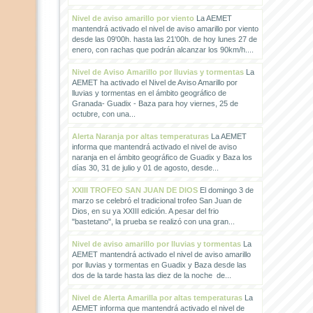
Nivel de aviso amarillo por viento
La AEMET
mantendrá activado el nivel de aviso amarillo por viento
desde las 09'00h. hasta las 21'00h. de hoy lunes 27 de
enero, con rachas que podrán alcanzar los 90km/h....
Nivel de Aviso Amarillo por lluvias y tormentas
La
AEMET ha activado el Nivel de Aviso Amarillo por
lluvias y tormentas en el ámbito geográfico de
Granada- Guadix - Baza para hoy viernes, 25 de
octubre, con una...
Alerta Naranja por altas temperaturas
La AEMET
informa que mantendrá activado el nivel de aviso
naranja en el ámbito geográfico de Guadix y Baza los
días 30, 31 de julio y 01 de agosto, desde...
XXIII TROFEO SAN JUAN DE DIOS
El domingo 3 de
marzo se celebró el tradicional trofeo San Juan de
Dios, en su ya XXIII edición. A pesar del frio
"bastetano", la prueba se realizó con una gran...
Nivel de aviso amarillo por lluvias y tormentas
La
AEMET mantendrá activado el nivel de aviso amarillo
por lluvias y tormentas en Guadix y Baza desde las
dos de la tarde hasta las diez de la noche de...
Nivel de Alerta Amarilla por altas temperaturas
La
AEMET informa que mantendrá activado el nivel de