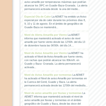
aviso amarillo por temperaturas máximas que podrían
alcanzar los 39ºC en Guadix-Baza-Granada. La alerta
permanecerá activada desde la una del medio...
Especial Ola de Calor
La AEMET ha emitido un Aviso
especial por ola de calor durante los próximos días 8,
9, 10 y 11 de agosto. En el ámbito de geográfico de
Guadix-Baza se mantendrá...
Nivel de Alerta Amarilla por Viento
La AEMET
informa que mantendrá activado el aviso de nivel
amarillo por fuerte viento desde las 12'00h. del día 13
de diciembre hasta las 06'00h. del día 14....
Nivel de Aviso Amarillo por Viento
La AEMET ha
activado el Nivel de Aviso Amarillo por fuerte viento,
con rachas que podrán alcanzar los 80km/h. en
Guadix y Baza- Granada. La alerta permanecerá
activada...
Nivel de Aviso Amarillo por tormentas
La AEMET
ha activado el Nivel de aviso Amarillo por tormentas en
la Cuenca del Genil, Guadix y Baza. La alerta
permanecerá activada desde las 12'00h del mediodía...
Nivel de aviso amarillo por lluvias y tormentas
La
AEMET informa que mantendrá activado el nivel de
aviso amarillo por lluvias y tormentas en el ámbito
geográfico de Guadix y Baza, desde las doce del