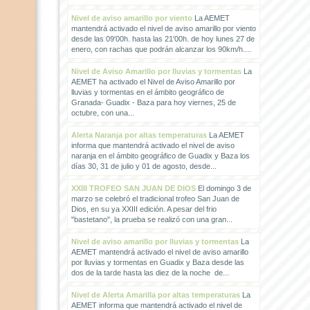
Nivel de aviso amarillo por viento
La AEMET
mantendrá activado el nivel de aviso amarillo por viento
desde las 09'00h. hasta las 21'00h. de hoy lunes 27 de
enero, con rachas que podrán alcanzar los 90km/h....
Nivel de Aviso Amarillo por lluvias y tormentas
La
AEMET ha activado el Nivel de Aviso Amarillo por
lluvias y tormentas en el ámbito geográfico de
Granada- Guadix - Baza para hoy viernes, 25 de
octubre, con una...
Alerta Naranja por altas temperaturas
La AEMET
informa que mantendrá activado el nivel de aviso
naranja en el ámbito geográfico de Guadix y Baza los
días 30, 31 de julio y 01 de agosto, desde...
XXIII TROFEO SAN JUAN DE DIOS
El domingo 3 de
marzo se celebró el tradicional trofeo San Juan de
Dios, en su ya XXIII edición. A pesar del frio
"bastetano", la prueba se realizó con una gran...
Nivel de aviso amarillo por lluvias y tormentas
La
AEMET mantendrá activado el nivel de aviso amarillo
por lluvias y tormentas en Guadix y Baza desde las
dos de la tarde hasta las diez de la noche de...
Nivel de Alerta Amarilla por altas temperaturas
La
AEMET informa que mantendrá activado el nivel de