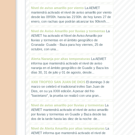
Nivel de aviso amarillo por viento
La AEMET
mantendrá activado el nivel de aviso amarillo por viento
desde las 09'00h. hasta las 21'00h. de hoy lunes 27 de
enero, con rachas que podrán alcanzar los 90km/h....
Nivel de Aviso Amarillo por lluvias y tormentas
La
AEMET ha activado el Nivel de Aviso Amarillo por
lluvias y tormentas en el ámbito geográfico de
Granada- Guadix - Baza para hoy viernes, 25 de
octubre, con una...
Alerta Naranja por altas temperaturas
La AEMET
informa que mantendrá activado el nivel de aviso
naranja en el ámbito geográfico de Guadix y Baza los
días 30, 31 de julio y 01 de agosto, desde...
XXIII TROFEO SAN JUAN DE DIOS
El domingo 3 de
marzo se celebró el tradicional trofeo San Juan de
Dios, en su ya XXIII edición. A pesar del frio
"bastetano", la prueba se realizó con una gran...
Nivel de aviso amarillo por lluvias y tormentas
La
AEMET mantendrá activado el nivel de aviso amarillo
por lluvias y tormentas en Guadix y Baza desde las
dos de la tarde hasta las diez de la noche de...
Nivel de Alerta Amarilla por altas temperaturas
La
AEMET informa que mantendrá activado el nivel de