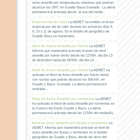
aviso amarillo por temperaturas máximas que podrían
alcanzar los 39ºC en Guadix-Baza-Granada. La alerta
permanecerá activada desde la una del medio...
Especial Ola de Calor
La AEMET ha emitido un Aviso
especial por ola de calor durante los próximos días 8,
9, 10 y 11 de agosto. En el ámbito de geográfico de
Guadix-Baza se mantendrá...
Nivel de Alerta Amarilla por Viento
La AEMET
informa que mantendrá activado el aviso de nivel
amarillo por fuerte viento desde las 12'00h. del día 13
de diciembre hasta las 06'00h. del día 14....
Nivel de Aviso Amarillo por Viento
La AEMET ha
activado el Nivel de Aviso Amarillo por fuerte viento,
con rachas que podrán alcanzar los 80km/h. en
Guadix y Baza- Granada. La alerta permanecerá
activada...
Nivel de Aviso Amarillo por tormentas
La AEMET
ha activado el Nivel de aviso Amarillo por tormentas en
la Cuenca del Genil, Guadix y Baza. La alerta
permanecerá activada desde las 12'00h del mediodía...
Nivel de aviso amarillo por lluvias y tormentas
La
AEMET informa que mantendrá activado el nivel de
aviso amarillo por lluvias y tormentas en el ámbito
geográfico de Guadix y Baza, desde las doce del